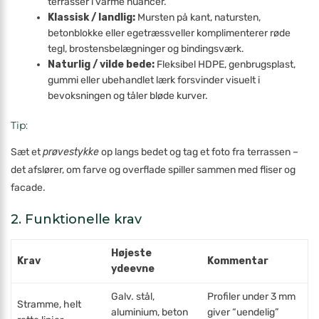
terrasser i varme nuancer.
Klassisk / landlig:
Mursten på kant, natursten,
betonblokke eller egetræssveller komplimenterer røde
tegl, brostens­belægninger og bindingsværk.
Naturlig / vilde bede:
Fleksibel HDPE, genbrugsplast,
gummi eller ubehandlet lærk forsvinder visuelt i
bevoksningen og tåler bløde kurver.
Tip:
Sæt et
prøvestykke
op langs bedet og tag et foto fra terrassen –
det afslører, om farve og overflade spiller sammen med fliser og
facade.
2. Funktionelle krav
Højeste
Krav
Kommentar
ydeevne
Galv. stål,
Profiler under 3 mm
Stramme, helt
aluminium, beton
giver “uendelig”