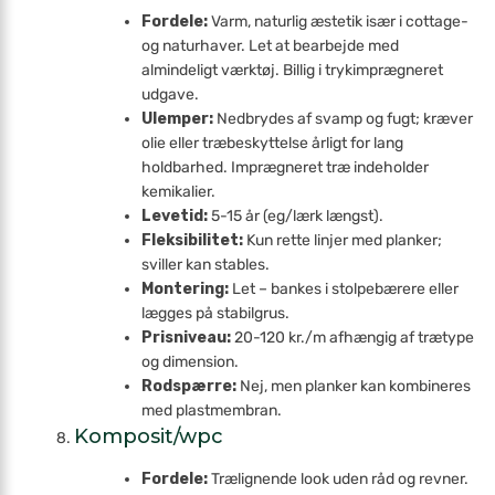
Fordele:
Varm, naturlig æstetik især i cottage-
og natur­haver. Let at bearbejde med
almindeligt værktøj. Billig i tryk­imprægneret
udgave.
Ulemper:
Nedbrydes af svamp og fugt; kræver
olie eller træbeskyttelse årligt for lang
holdbarhed. Imprægneret træ indeholder
kemikalier.
Levetid:
5-15 år (eg/lærk længst).
Fleksibilitet:
Kun rette linjer med planker;
sviller kan stables.
Montering:
Let – bankes i stolpebærere eller
lægges på stabilgrus.
Prisniveau:
20-120 kr./m afhængig af trætype
og dimension.
Rodspærre:
Nej, men planker kan kombineres
med plastmembran.
Komposit/wpc
Fordele:
Trælignende look uden råd og revner.