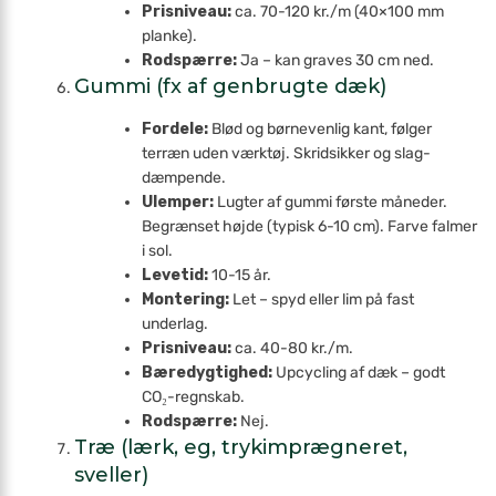
Prisniveau:
ca. 70-120 kr./m (40×100 mm
planke).
Rodspærre:
Ja – kan graves 30 cm ned.
Gummi (fx af genbrugte dæk)
Fordele:
Blød og børnevenlig kant, følger
terræn uden værktøj. Skridsikker og slag­
dæmpende.
Ulemper:
Lugter af gummi første måneder.
Begrænset højde (typisk 6-10 cm). Farve falmer
i sol.
Levetid:
10-15 år.
Montering:
Let – spyd eller lim på fast
underlag.
Prisniveau:
ca. 40-80 kr./m.
Bæredygtighed:
Upcycling af dæk – godt
CO₂-regnskab.
Rodspærre:
Nej.
Træ (lærk, eg, trykimprægneret,
sveller)