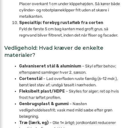
Placer overkant 1 cm under klippehøjden. Så kører både
cylinder- og robotplæneklipper frit uden at skære i
metalkanten.
Specialtip: forebyg rustafløb fra corten
Fyld de første 5 cm bag kanten med groft grus, så
regnvand bliver filtreret, inden det når fliser og facader.
Vedligehold: Hvad kræver de enkelte
materialer?
Galvaniseret stål & aluminium
– Skyl efter behov;
efterspænd samlinger hver 2. sæson.
Cortenstål
– Lad overfladen ruste færdig (6-12 mdr.),
børst løst støv af; undgå tøsalt i nærheden.
Fleksibelt plast/HDPE
– Skylles for alger; ret op hvis
frost har løftet profilen.
Genbrugsplast & gummi
– Næsten
vedligeholdelsesfrit; vask med mild sæbe efter grøn
belægning.
Træ (lærk, eg)
– Olie 1× årligt; jordkontakt reducerer