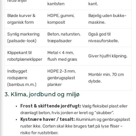
rette linjer
kantsten
kant.
Bløde kurver &
HDPE, gummi,
Bøjelig uden bukke­
organisk form
komposit
maskine.
Synlig markering
Beton, natursten,
Også god til
(palisade-look)
træpalisader
niveauforskelle.
Klippekant til
Metal < 4 mm,
Giver hjulfri klipning.
robotplæneklipper
flush med græs
Indbygget
HDPE 2-3 mm,
Montér min. 70 cm
rodspærre
genbrugsplast
dybde.
(bambus m.m.)
planker
3. Klima, jordbund og miljø
Frost & skiftende jordfugt:
Vælg fleksibel plast eller
drænlagt beton, hvis jorden er leret og “skubber”.
Kystnære haver / tøsalt:
Aluminium og genbrugsplast
ruster ikke. Corten skal ikke bruges tæt på lyse fliser –
risiko for rust­striber.