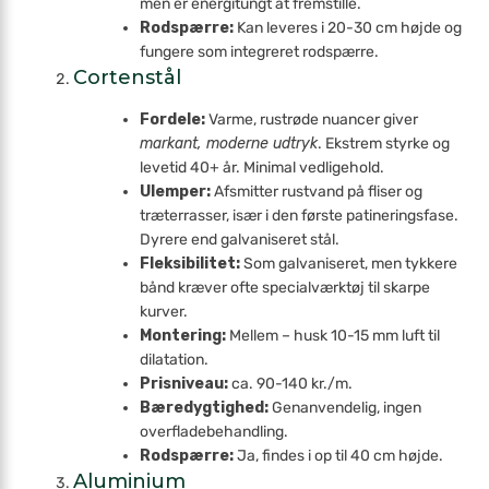
men er energitungt at fremstille.
Rodspærre:
Kan leveres i 20-30 cm højde og
fungere som integreret rodspærre.
Cortenstål
Fordele:
Varme, rustrøde nuancer giver
markant, moderne udtryk
. Ekstrem styrke og
levetid 40+ år. Minimal vedligehold.
Ulemper:
Afsmitter rust­vand på fliser og
træterrasser, især i den første patineringsfase.
Dyrere end galvaniseret stål.
Fleksibilitet:
Som galvaniseret, men tykkere
bånd kræver ofte specialværktøj til skarpe
kurver.
Montering:
Mellem – husk 10-15 mm luft til
dilatation.
Prisniveau:
ca. 90-140 kr./m.
Bæredygtighed:
Genanvendelig, ingen
overflade­behandling.
Rodspærre:
Ja, findes i op til 40 cm højde.
Aluminium