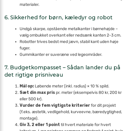
materialer.
6. Sikkerhed for børn, kæledyr og robot
Undgå skarpe, opstående metal­kanter i børnehøjde –
vælg ombukket overkant eller nedsænk kanten 2-3 cm.
Robotter trives bedst med jævn, stabil kant uden høje
fuger.
Gummi­kanter er suveræne ved legeområder.
7. Budgetkompasset – Sådan lander du på
det rigtige prisniveau
Mål op:
Løbende meter (inkl. radius) × 10 % spild.
Sæt din max pris
pr. meter (eksempelvis 80 kr, 200 kr
eller 500 kr).
Vurder de fem vigtigste kriterier
for dit projekt
(f.eks. æstetik, vedligehold, kurveevne, bæredygtighed,
montage).
Giv 3, 2 eller 1 point
til hvert materiale for hvert