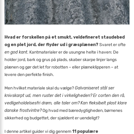
Hvad er forskellen på et smukt, veldefineret staudebed
og en plet jord, der flyder ud i græsplænen?
Svaret er ofte
en god kant
. Kantmaterialer er de usungne helte i haven: De
holder jord, bark og grus på plads, skaber skarpe linjer langs
plænen og gør det let for robotten – eller plæneklipperen – at
levere den perfekte finish.
Men hvilket materiale skal du vælge?
Galvaniseret stål ser
knivskarpt ud, men ruster det i virkeligheden?
Er corten den rå,
vedligeholdelsesfri drøm, alle taler om?
Kan fleksibelt plast klare
danske frostvintre?
Og hvad med bæredygtigheden, børnenes
sikkerhed og budgettet, der sjældent er uendeligt?
I denne artikel guider vi dig gennem
11 populære