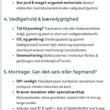
Sur jord & meget organisk materiale:
Beskyt
stålkanter med bitumen­bånd eller vælg plast/gummi.
4. Vedligehold & bæredygtighed
Tid til pasning?
Træ kræver olie eller træbeskyttelse
årligt; gummi og plast er stort set vedligeholdelsesfri.
CO₂ og genbrug:
Genbrugsplast og gummi
(dækgranulat) scorer højt; beton og nyproduceret
aluminium kræver mest energi i produktionen.
Gen­montering:
Boltesystemer i metal kan flyttes &
genbruges ved om­design af haven.
5. Montage: Gør-det-selv eller fagmand?
DIY-venligt:
Fleksibelt plast, kantbånd i aluminium med
jordspyd, mindre natursten på kant.
Kræver maskiner eller special­værktøj:
Betonpalisader, store granitsten, bukket stål >4 mm og
lange sveller.
Kalkuler med
10 % spild + leje af pladevibrator
ved tunge