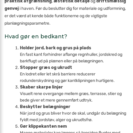
praktisk afgrænsning
,
æstetisk detalje
og
driftsmæssig
genvej
i haven. Før du beslutter dig for materiale og udformning,
er det værd at kende både funktionerne og de vigtigste
planlægningsparametre.
Hvad gør en bedkant?
Holder jord, bark og grus på plads
En fast kant forhindrer aflange regnhuller, jordskred og
barkflugt ud på plænen eller på belægningen.
Stopper græs og ukrudt
En lodret eller let skrå barriere reducerer
rodunderskydning og gør kantklipningen hurtigere.
Skaber skarpe linjer
Visuelt rene overgange mellem græs, terrasse, stier og
bede giver et mere gennemført udtryk.
Beskytter belægninger
Når jord og grus bliver hvor de skal, undgår du belægning
fyldt med jordstøv, alger og ukrudtsfrø.
Gør klippekanten nem
Mange materialer kan lægges så topsiden flugter med