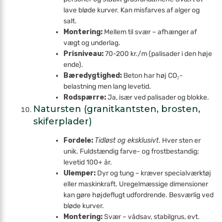
lave bløde kurver. Kan misfarves af alger og
salt.
Montering:
Mellem til svær – afhænger af
vægt og underlag.
Prisniveau:
70-200 kr./m (palisader i den høje
ende).
Bæredygtighed:
Beton har høj CO₂-
belastning men lang levetid.
Rodspærre:
Ja, især ved palisader og blokke.
Natursten (granitkantsten, brosten,
skiferplader)
Fordele:
Tidløst og eksklusivt
. Hver sten er
unik. Fuldstændig farve- og frost­bestandig;
levetid 100+ år.
Ulemper:
Dyr og tung – kræver special­værktøj
eller maskinkraft. Uregelmæssige dimensioner
kan gøre højdeflugt udfordrende. Besværlig ved
bløde kurver.
Montering:
Svær – vådsav, stabilgrus, evt.