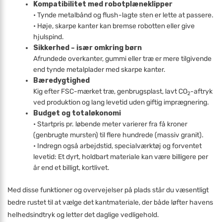
Kompatibilitet med robotplæneklipper
• Tynde metalbånd og flush-lagte sten er lette at passere.
• Høje, skarpe kanter kan bremse robotten eller give
hjulspind.
Sikkerhed – især omkring børn
Afrundede overkanter, gummi eller træ er mere tilgivende
end tynde metalplader med skarpe kanter.
Bæredygtighed
Kig efter FSC-mærket træ, genbrugsplast, lavt CO
-aftryk
2
ved produktion og lang levetid uden giftig imprægnering.
Budget og totaløkonomi
• Startpris pr. løbende meter varierer fra få kroner
(genbrugte mursten) til flere hundrede (massiv granit).
• Indregn også arbejdstid, specialværktøj og forventet
levetid: Et dyrt, holdbart materiale kan være billigere per
år end et billigt, kortlivet.
Med disse funktioner og overvejelser på plads står du væsentligt
bedre rustet til at vælge det kantmateriale, der både løfter havens
helhedsindtryk og letter det daglige vedligehold.