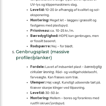
UV-lys og klippe­maskiners slag.
Levetid:
10-20 år afhængig af kvalitet og sol­
eksponering.
Montering:
Meget let – lægges i græsslit og
fastgøres med plastspyd.
Prisniveau:
ca. 10-25 kr./m.
Bæredygtighed:
HDPE kan genbruges, men
er fossilt baseret.
Rodspærre:
Nej – for blødt.
Genbrugsplast (massive
profiler/planker)
Fordele:
Lavet af indsamlet plast –
bæredygtig
cirkulær løsning
. Råd- og vedlige­holdelsesfri,
farveægte. Kan fræses som træ.
Ulemper:
Høj vægt. Kunstigt udseende tæt på.
Kræver skarpe klinger ved tilpasning.
Levetid:
30-50 år.
Montering:
Mellem – bores og forankres med
rustfri skruer/jordspyd.