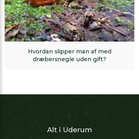
Hvordan slipper man af med
dræbersnegle uden gift?
Alt i Uderum