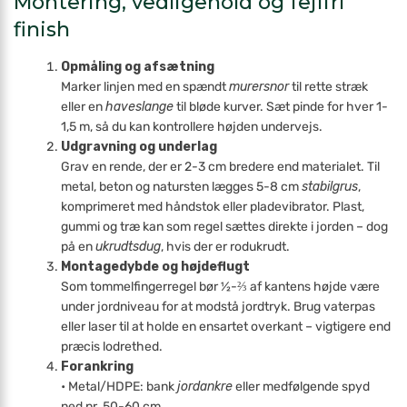
Montering, vedligehold og fejlfri
finish
Opmåling og afsætning
Marker linjen med en spændt
murersnor
til rette stræk
eller en
haveslange
til bløde kurver. Sæt pinde for hver 1-
1,5 m, så du kan kontrollere højden undervejs.
Udgravning og underlag
Grav en rende, der er 2-3 cm bredere end materialet. Til
metal, beton og natursten lægges 5-8 cm
stabilgrus
,
komprimeret med håndstok eller pladevibrator. Plast,
gummi og træ kan som regel sættes direkte i jorden – dog
på en
ukrudtsdug
, hvis der er rodukrudt.
Montagedybde og højdeflugt
Som tommelfingerregel bør ½-⅔ af kantens højde være
under jordniveau for at modstå jordtryk. Brug vaterpas
eller laser til at holde en ensartet overkant – vigtigere end
præcis lodrethed.
Forankring
• Metal/HDPE: bank
jordankre
eller medfølgende spyd
ned pr. 50-60 cm.