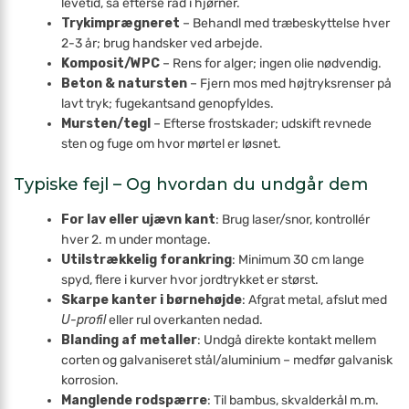
levetid, så efterse råd i hjørner.
Trykimprægneret
– Behandl med træbeskyttelse hver
2-3 år; brug handsker ved arbejde.
Komposit/WPC
– Rens for alger; ingen olie nødvendig.
Beton & natursten
– Fjern mos med højtryksrenser på
lavt tryk; fugekantsand genopfyldes.
Mursten/tegl
– Efterse frostskader; udskift revnede
sten og fuge om hvor mørtel er løsnet.
Typiske fejl – Og hvordan du undgår dem
For lav eller ujævn kant
: Brug laser/snor, kontrollér
hver 2. m under montage.
Utilstrækkelig forankring
: Minimum 30 cm lange
spyd, flere i kurver hvor jordtrykket er størst.
Skarpe kanter i børnehøjde
: Afgrat metal, afslut med
U-profil
eller rul overkanten nedad.
Blanding af metaller
: Undgå direkte kontakt mellem
corten og galvaniseret stål/aluminium – medfør galvanisk
korrosion.
Manglende rodspærre
: Til bambus, skvalderkål m.m.