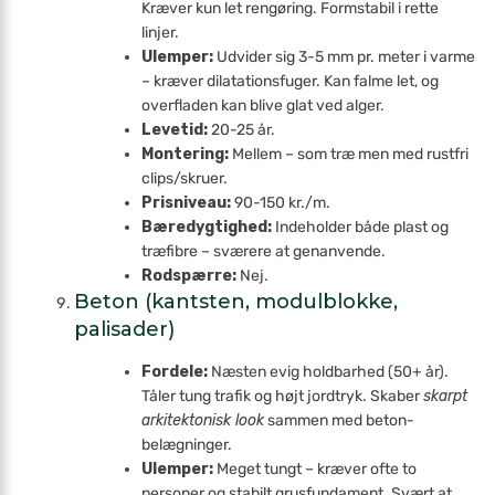
Kræver kun let rengøring. Formstabil i rette
linjer.
Ulemper:
Udvider sig 3-5 mm pr. meter i varme
– kræver dilatations­fuger. Kan falme let, og
overfladen kan blive glat ved alger.
Levetid:
20-25 år.
Montering:
Mellem – som træ men med rustfri
clips/skruer.
Prisniveau:
90-150 kr./m.
Bæredygtighed:
Indeholder både plast og
træfibre – sværere at genanvende.
Rodspærre:
Nej.
Beton (kantsten, modulblokke,
palisader)
Fordele:
Næsten evig holdbarhed (50+ år).
Tåler tung trafik og højt jordtryk. Skaber
skarpt
arkitektonisk look
sammen med beton­
belægninger.
Ulemper:
Meget tungt – kræver ofte to
personer og stabilt grus­fundament. Svært at