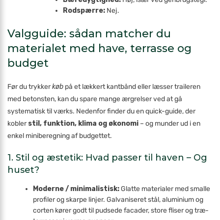
Rodspærre:
Nej.
Valgguide: sådan matcher du
materialet med have, terrasse og
budget
Før du trykker
køb
på et lækkert kantbånd eller læsser traileren
med beton­sten, kan du spare mange ærgrelser ved at gå
systematisk til værks. Nedenfor finder du en quick-guide, der
kobler
stil, funktion, klima og økonomi
– og munder ud i en
enkel mini­beregning af budgettet.
1. Stil og æstetik: Hvad passer til haven – Og
huset?
Moderne / minimalistisk:
Glatte materialer med smalle
profiler og skarpe linjer. Galvaniseret stål, aluminium og
corten kører godt til pudsede facader, store fliser og træ-