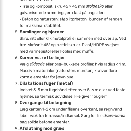
• Træ og komposit: skru 45 × 45 mm
stolpesko
eller
galvaniserede armeringsjern fast på bagsiden.
• Beton og natursten: støb i tørbeton i bunden af renden
for maksimal stabilitet.
Samlinger og hjørner
Skru, nitt eller klik metalprofiler sammen med overlap. Ved
træ-skråsnit 45° og rustfri skruer. Plast/HDPE svejses
med varmepistol eller kobles med muffe.
Kurver vs. rette linjer
Vælg
slidsede
eller præ-bukkede profiler, hvis radius < 1 m.
Massive materialer (natursten, mursten) kræver flere
korte elementer for jævn bue.
Dilatationsfuger (metal)
Indsæt 3-5 mm fugebånd efter hver 5-6 m eller ved faste
hjørner, så termisk udvidelse ikke giver “bugler”.
Overgange til belægning
Læg kanten 1-2 cm under flisens overkant, så regnvand
løber væk fra terrasse/indkørsel. Sørg for lille
dræn-kanal
bag solide betonelementer.
Afslutning mod græs