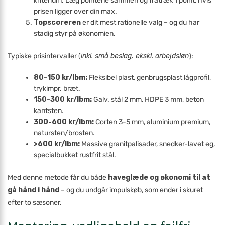
kriterium. Læg pointene sammen og fratræk 1 point, hvis
prisen ligger over din max.
Topscoreren
er dit mest rationelle valg – og du har
stadig styr på økonomien.
Typiske pris­intervaller (
inkl. små beslag, ekskl. arbejdsløn
):
80-150 kr/lbm:
Fleksibel plast, genbrugsplast lågprofil,
tryk­impr. bræt.
150-300 kr/lbm:
Galv. stål 2 mm, HDPE 3 mm, beton
kantsten.
300-600 kr/lbm:
Corten 3-5 mm, aluminium premium,
natursten/brosten.
>600 kr/lbm:
Massive granit­palisader, snedker-lavet eg,
special­bukket rustfrit stål.
Med denne metode får du både
haveglæde og økonomi til at
gå hånd i hånd
– og du undgår impulskøb, som ender i skuret
efter to sæsoner.