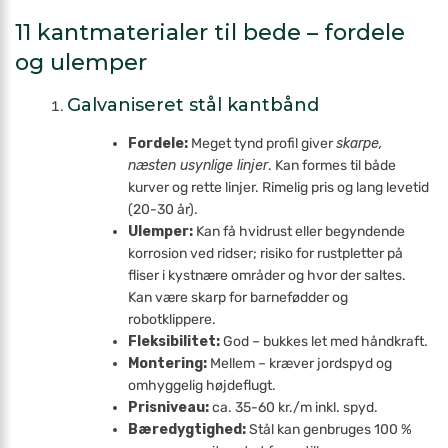
11 kantmaterialer til bede – fordele
og ulemper
Galvaniseret stål kantbånd
Fordele:
Meget tynd profil giver
skarpe,
næsten usynlige linjer
. Kan formes til både
kurver og rette linjer. Rimelig pris og lang levetid
(20-30 år).
Ulemper:
Kan få hvidrust eller begyndende
korrosion ved ridser; risiko for rust­pletter på
fliser i kystnære områder og hvor der saltes.
Kan være skarp for barne­fødder og
robotklippere.
Fleksibilitet:
God – bukkes let med håndkraft.
Montering:
Mellem – kræver jordspyd og
omhyggelig højdeflugt.
Prisniveau:
ca. 35-60 kr./m inkl. spyd.
Bæredygtighed:
Stål kan genbruges 100 %