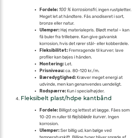
Fordele:
100 % korrosionsfri
, ingen rustpletter.
Meget let at håndtere. Fås anodiseret i sort,
bronze eller natur.
Ulemper:
Høj materialepris. Blødt metal – kan
få buler fra trillebøre. Kan give galvanisk
korrosion, hvis det rører stål- eller kobberdele.
Fleksibilitet:
Fremragende til kurver; lave
profiler kan bøjes i hånden.
Montering:
Let.
Prisniveau:
ca. 80-120 kr./m.
Bæredygtighed:
Kræver meget energi at
udvinde, men kan genanvendes uendeligt.
Rodspærre:
Kun i special­højder.
Fleksibelt plast/hdpe kantbånd
Fordele:
Billigst og lettest at lægge. Fåes som
10-20 m ruller til
fløjlsbløde kurver
. Ingen
korrosion.
Ulemper:
Ser billig ud, kan bølge ved
temperatur­skift. Billige typer bliver sprøde af