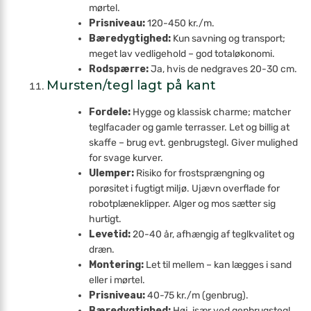
mørtel.
Prisniveau:
120-450 kr./m.
Bæredygtighed:
Kun savning og transport;
meget lav vedligehold – god total­økonomi.
Rodspærre:
Ja, hvis de nedgraves 20-30 cm.
Mursten/tegl lagt på kant
Fordele:
Hygge og klassisk charme; matcher
teglfacader og gamle terrasser. Let og billig at
skaffe – brug evt. genbrugstegl. Giver mulighed
for svage kurver.
Ulemper:
Risiko for frost­sprængning og
porøsitet i fugtigt miljø. Ujævn overflade for
robotplæne­klipper. Alger og mos sætter sig
hurtigt.
Levetid:
20-40 år, afhængig af teglkvalitet og
dræn.
Montering:
Let til mellem – kan lægges i sand
eller i mørtel.
Prisniveau:
40-75 kr./m (genbrug).
Bæredygtighed:
Høj, især ved genbrugstegl.