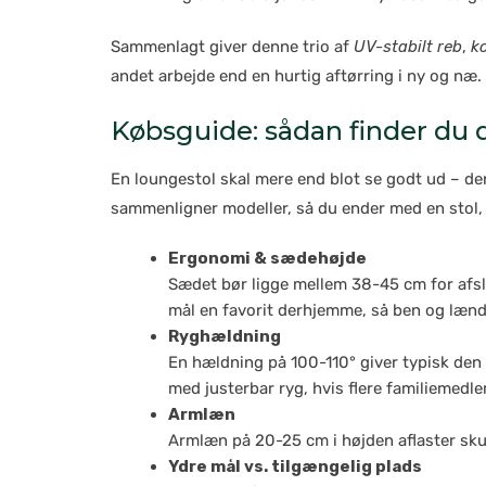
Sammenlagt giver denne trio af
UV-stabilt reb
,
ko
andet arbejde end en hurtig aftørring i ny og næ.
Købsguide: sådan finder du 
En loungestol skal mere end blot se godt ud – den
sammenligner modeller, så du ender med en stol, de
Ergonomi & sædehøjde
Sædet bør ligge mellem 38-45 cm for afsl
mål en favorit derhjemme, så ben og lænd 
Ryghældning
En hældning på 100-110° giver typisk den
med justerbar ryg, hvis flere familiemedl
Armlæn
Armlæn på 20-25 cm i højden aflaster sku
Ydre mål vs. tilgængelig plads