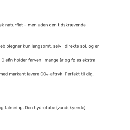
ssisk naturflet – men uden den tidskrævende
reb blegner kun langsomt, selv i direkte sol, og er
. Olefin holder farven i mange år og føles ekstra
n med markant lavere CO
-aftryk. Perfekt til dig,
2
og falmning. Den hydrofobe (vandskyende)