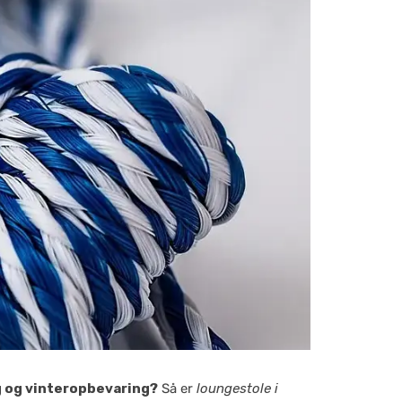
ng og vinteropbevaring?
Så er
loungestole i