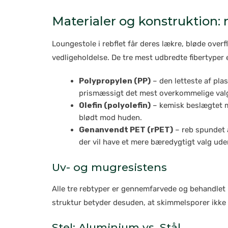
Materialer og konstruktion: r
Loungestole i rebflet får deres lækre, bløde overf
vedligeholdelse. De tre mest udbredte fibertyper 
Polypropylen (PP)
– den letteste af plas
prismæssigt det mest overkommelige val
Olefin (polyolefin)
– kemisk beslægtet m
blødt mod huden.
Genanvendt PET (rPET)
– reb spundet 
der vil have et mere bæredygtigt valg u
Uv- og mugresistens
Alle tre rebtyper er gennemfarvede og behandle
struktur betyder desuden, at skimmelsporer ikke k
Stel: Aluminium vs. Stål