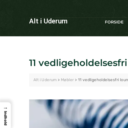
Alt i Uderum
FORSIDE
11 vedligeholdelsesfri
Alt i Uderum
>
Møbler
>
11 vedligeholdelsesfri loun
→
Indhold