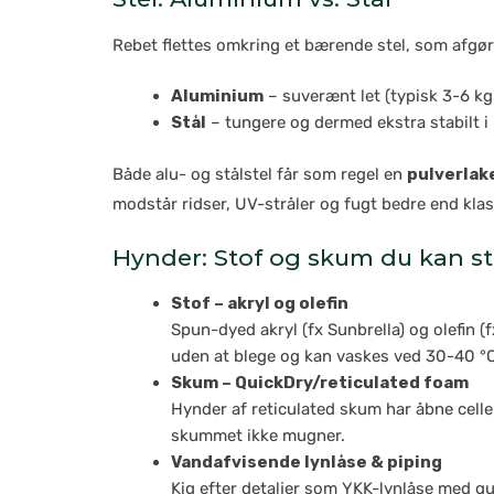
Rebet flettes omkring et bærende stel, som afgør 
Aluminium
– suverænt let (typisk 3-6 kg 
Stål
– tungere og dermed ekstra stabilt i 
Både alu- og stålstel får som regel en
pulverlak
modstår ridser, UV-stråler og fugt bedre end klas
Hynder: Stof og skum du kan st
Stof – akryl og olefin
Spun-dyed akryl (fx Sunbrella) og olefin (
uden at blege og kan vaskes ved 30-40 °C
Skum – QuickDry/reticulated foam
Hynder af reticulated skum har åbne celle
skummet ikke mugner.
Vandafvisende lynlåse & piping
Kig efter detaljer som YKK-lynlåse med g