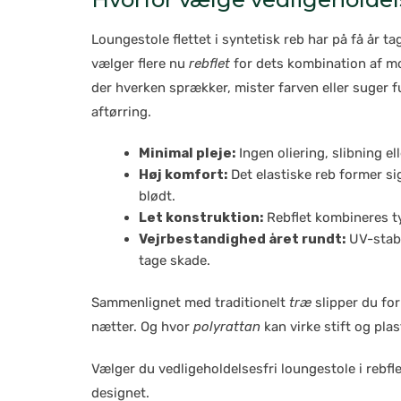
Loungestole flettet i syntetisk reb har på få år t
vælger flere nu
rebflet
for dets kombination af mo
der hverken sprækker, mister farven eller suger f
aftørring.
Minimal pleje:
Ingen oliering, slibning e
Høj komfort:
Det elastiske reb former si
blødt.
Let konstruktion:
Rebflet kombineres typ
Vejrbestandighed året rundt:
UV-stabi
tage skade.
Sammenlignet med traditionelt
træ
slipper du for
nætter. Og hvor
polyrattan
kan virke stift og plas
Vælger du vedligeholdelsesfri loungestole i rebfl
designet.