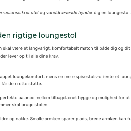
rrosionssikret stel
og
vanddrænende hynder
dig en loungestol,
den rigtige loungestol
 skal være et langvarigt, komfortabelt match til både dig og di
r lever op til alle dine krav.
appet loungekomfort, mens en mere spisestols-orienteret lounge
får den rette støtte.
 perfekte balance mellem tilbagelænet hygge og mulighed for at 
emmer skal bruge stolen.
ldre og nakke. Smalle armlæn sparer plads, brede armlæn kan fun