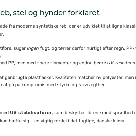
eb, stel og hynder forklaret
lade fra moderne syntetiske reb, der er udviklet til at ligne kla
er:
tfibre, suger
ingen
fugt, og tørrer derfor hurtigt efter regn. PP-
g.
ed PP, men med finere filamenter og endnu bedre
UV-resistens
af genbrugte plastflasker. Kvaliteten matcher ny polyester, me
den at gå på kompromis med styrke og farveægthed.
t med
UV-stabilisatorer
, som beskytter fibrene mod sprødhed 
an hæfte sig – en vigtig fordel i det fugtige, danske klima.