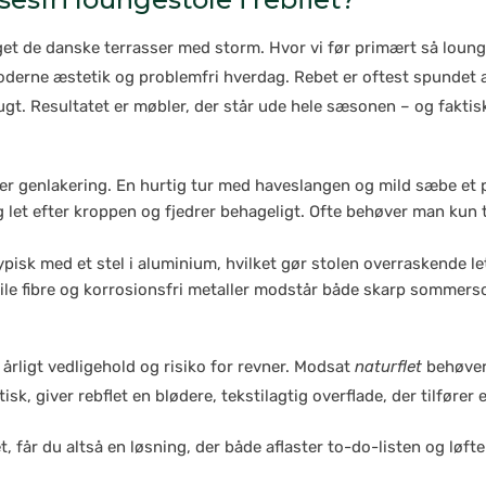
aget de danske terrasser med storm. Hvor vi før primært så lounge
derne æstetik og problemfri hverdag. Rebet er oftest spundet af
ugt. Resultatet er møbler, der står ude hele sæsonen – og faktis
ller genlakering. En hurtig tur med haveslangen og mild sæbe et
g let efter kroppen og fjedrer behageligt. Ofte behøver man kun t
isk med et stel i aluminium, hvilket gør stolen overraskende let 
le fibre og korrosionsfri metaller modstår både skarp sommer­sol
 årligt vedligehold og risiko for revner. Modsat
naturflet
behøver 
tisk, giver rebflet en blødere, tekstilagtig overflade, der tilføre
et, får du altså en løsning, der både aflaster to-do-listen og l