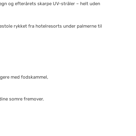
n og efterårets skarpe UV-stråler – helt uden
gestole rykket fra hotelresorts under palmerne til
oungere med fodskammel,
 dine somre fremover.