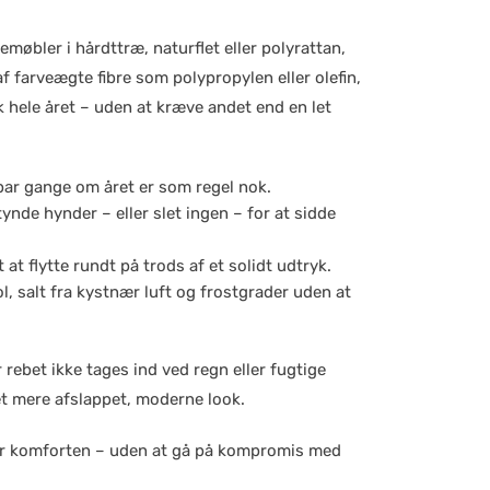
møbler i hårdttræ, naturflet eller polyrattan,
 farveægte fibre som polypropylen eller olefin,
k hele året – uden at kræve andet end en let
 par gange om året er som regel nok.
ynde hynder – eller slet ingen – for at sidde
at flytte rundt på trods af et solidt udtryk.
, salt fra kystnær luft og frostgrader uden at
rebet ikke tages ind ved regn eller fugtige
r et mere afslappet, moderne look.
øfter komforten – uden at gå på kompromis med