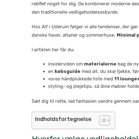
rebflet
noget for dig. De kombinerer moderne des
den traditionelle vedligeholdelses­byrde.
Hos
Alt i Uderum
følger vi alle tendenser, der gør
danske haver, altaner og sommerhuse.
Minimal 
I artiklen her får du:
insiderviden om
materialerne
bag de nye
en
købsguide
med alt, du skal tjekke, før
vores håndplukkede liste med
11 lounges
styling- og plejetips, så dine møbler holde
Sæt dig til rette, lad fantasien vandre gennem sa
Indholdsfortegnelse
Hvorfor vælge vedligeholdels