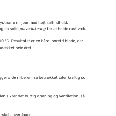
 kystnære miljøer med højt saltindhold.
og en solid
pulverlakering
for at holde rust væk.
0 °C. Resultatet er en hård, porefri hinde, der
udækket hele året.
igger
inde
i fiberen, så betrækket tåler kraftig sol
en sikrer det hurtig dræning og ventilation, så
rskel i hverdagen.