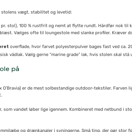
stolens vægt, stabilitet og levetid:
pr. stol), 100 % rustfrit og nemt at flytte rundt. Hårdfør nok til
blæst. Vælges ofte til loungestole med slanke profiler. Kræver d
eret
overflade, hvor farvet polyesterpulver bages fast ved ca. 20
sisk vådlak. Vælg gerne “marine grade” lak, hvis stolen skal stå 
ole på
fx O’Bravia) er de mest solbestandige outdoor-tekstiler. Farven l
.
r, som vandet løber lige igennem. Kombineret med netbund i stol
ummilæbe og drænkanaler i syningerne. Små ting, der gør stor fo