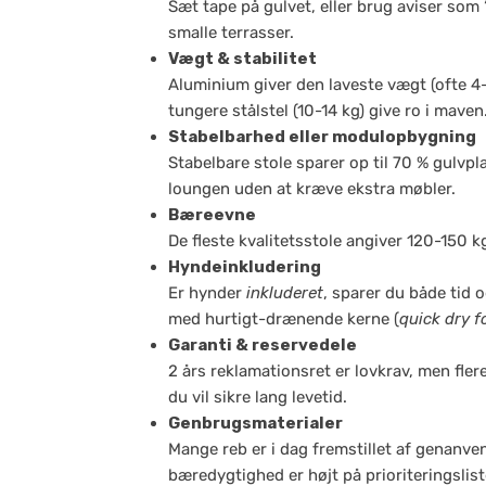
Sæt tape på gulvet, eller brug aviser som
smalle terrasser.
Vægt & stabilitet
Aluminium giver den laveste vægt (ofte 4-8
tungere stålstel (10-14 kg) give ro i maven
Stabelbarhed eller modulopbygning
Stabelbare stole sparer op til 70 % gulvp
loungen uden at kræve ekstra møbler.
Bæreevne
De fleste kvalitetsstole angiver 120-150 k
Hyndeinkludering
Er hynder
inkluderet
, sparer du både tid o
med hurtigt-drænende kerne (
quick dry 
Garanti & reservedele
2 års reklamationsret er lovkrav, men fler
du vil sikre lang levetid.
Genbrugsmaterialer
Mange reb er i dag fremstillet af genanven
bæredygtighed er højt på prioriteringslist