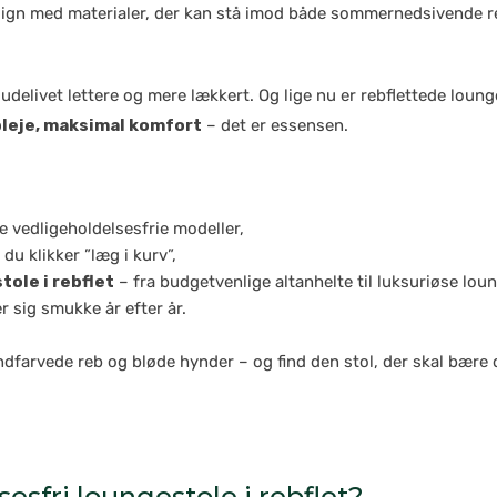
ign med materialer, der kan stå imod både sommernedsivende reg
 udelivet lettere og mere lækkert. Og lige nu er rebflettede loun
pleje, maksimal komfort
– det er essensen.
 vedligeholdelsesfrie modeller,
 du klikker ”læg i kurv”,
tole i rebflet
– fra budgetvenlige altanhelte til luksuriøse l
r sig smukke år efter år.
ndfarvede reb og bløde hynder – og find den stol, der skal bære
esfri loungestole i rebflet?