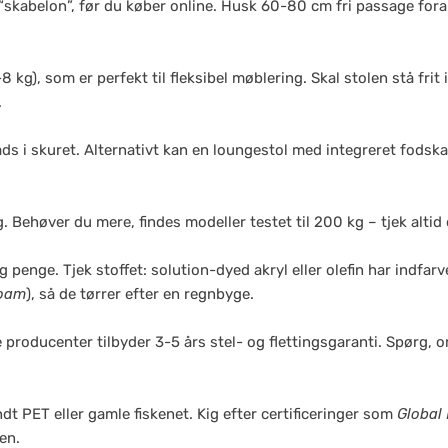
 “skabelon”, før du køber online. Husk 60-80 cm fri passage fora
 kg), som er perfekt til fleksibel møblering. Skal stolen stå fri
.
lads i skuret. Alternativt kan en loungestol med integreret fod
g. Behøver du mere, findes modeller testet til 200 kg – tjek alti
g penge. Tjek stoffet: solution-dyed akryl eller olefin har indfar
foam
), så de tørrer efter en regnbyge.
e producenter tilbyder 3-5 års stel- og flettingsgaranti. Spørg,
dt PET eller gamle fiskenet. Kig efter certificeringer som
Global
en.