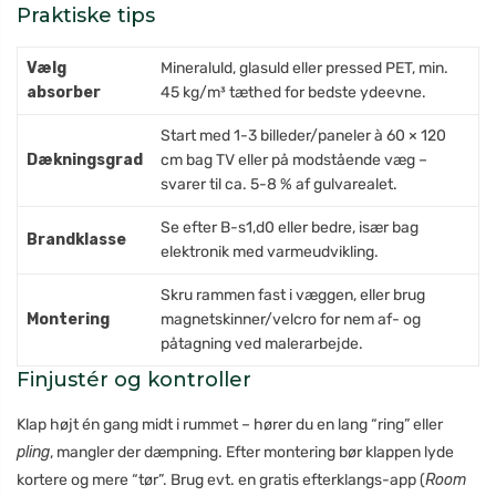
Praktiske tips
Vælg
Mineraluld, glasuld eller pressed PET, min.
absorber
45 kg/m³ tæthed for bedste ydeevne.
Start med 1-3 billeder/paneler à 60 × 120
Dækningsgrad
cm bag TV eller på modstående væg –
svarer til ca. 5-8 % af gulvarealet.
Se efter B-s1,d0 eller bedre, især bag
Brandklasse
elektronik med varmeudvikling.
Skru rammen fast i væggen, eller brug
Montering
magnetskinner/velcro for nem af- og
påtagning ved malerarbejde.
Finjustér og kontroller
Klap højt én gang midt i rummet – hører du en lang “ring” eller
pling
, mangler der dæmpning. Efter montering bør klappen lyde
kortere og mere “tør”. Brug evt. en gratis efterklangs-app (
Room