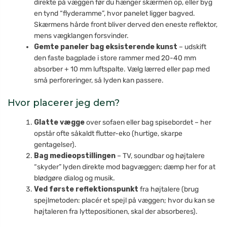
direkte på væggen før du hænger skærmen op, eller byg
en tynd “flyderamme”, hvor panelet ligger bagved.
Skærmens hårde front bliver derved den eneste reflektor,
mens vægklangen forsvinder.
Gemte paneler bag eksisterende kunst
– udskift
den faste bagplade i store rammer med 20-40 mm
absorber + 10 mm luftspalte. Vælg lærred eller pap med
små perforeringer, så lyden kan passere.
Hvor placerer jeg dem?
Glatte vægge
over sofaen eller bag spisebordet – her
opstår ofte såkaldt flutter-eko (hurtige, skarpe
gentagelser).
Bag medieopstillingen
– TV, soundbar og højtalere
“skyder” lyden direkte mod bagvæggen; dæmp her for at
blødgøre dialog og musik.
Ved første reflektionspunkt
fra højtalere (brug
spejlmetoden: placér et spejl på væggen; hvor du kan se
højtaleren fra lyttepositionen, skal der absorberes).