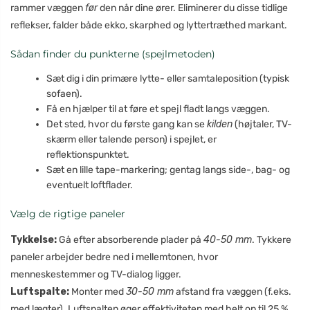
rammer væggen
før
den når dine ører. Eliminerer du disse tidlige
reflekser, falder både ekko, skarphed og lyttertræthed markant.
Sådan finder du punkterne (spejlmetoden)
Sæt dig i din primære lytte- eller samtaleposition (typisk
sofaen).
Få en hjælper til at føre et spejl fladt langs væggen.
Det sted, hvor du første gang kan se
kilden
(højtaler, TV-
skærm eller talende person) i spejlet, er
reflektionspunktet.
Sæt en lille tape-markering; gentag langs side-, bag- og
eventuelt loftflader.
Vælg de rigtige paneler
Tykkelse:
Gå efter absorberende plader på
40-50 mm
. Tykkere
paneler arbejder bedre ned i mellemtonen, hvor
menneskestemmer og TV-dialog ligger.
Luftspalte:
Monter med
30-50 mm
afstand fra væggen (f.eks.
med lægter). Luftspalten øger effektiviteten med helt op til 25 %.