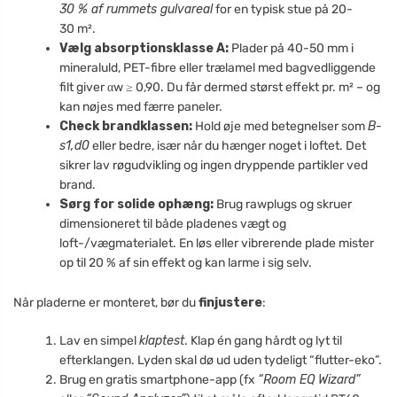
30 % af rummets gulvareal
for en typisk stue på 20-
30 m².
Vælg absorptionsklasse A:
Plader på 40-50 mm i
mineraluld, PET-fibre eller trælamel med bagvedliggende
filt giver αw ≥ 0,90. Du får dermed størst effekt pr. m² – og
kan nøjes med færre paneler.
Check brandklassen:
Hold øje med betegnelser som
B-
s1,d0
eller bedre, især når du hænger noget i loftet. Det
sikrer lav røgudvikling og ingen dryppende partikler ved
brand.
Sørg for solide ophæng:
Brug rawplugs og skruer
dimensioneret til både pladenes vægt og
loft-/vægmaterialet. En løs eller vibrerende plade mister
op til 20 % af sin effekt og kan larme i sig selv.
Når pladerne er monteret, bør du
finjustere
:
Lav en simpel
klaptest
. Klap én gang hårdt og lyt til
efterklangen. Lyden skal dø ud uden tydeligt “flutter-eko”.
Brug en gratis smartphone-app (fx
“Room EQ Wizard”