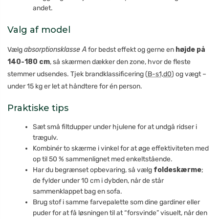
andet.
Valg af model
Vælg
absorptionsklasse A
for bedst effekt og gerne en
højde på
140-180 cm
, så skærmen dækker den zone, hvor de fleste
stemmer udsendes. Tjek brandklassificering (
B-s1,d0
) og vægt –
under 15 kg er let at håndtere for én person.
Praktiske tips
Sæt små filtdupper under hjulene for at undgå ridser i
trægulv.
Kombinér to skærme i vinkel for at øge effektiviteten med
op til 50 % sammenlignet med enkeltstående.
Har du begrænset opbevaring, så vælg
foldeskærme
;
de fylder under 10 cm i dybden, når de står
sammenklappet bag en sofa.
Brug stof i samme farvepalette som dine gardiner eller
puder for at få løsningen til at “forsvinde” visuelt, når den