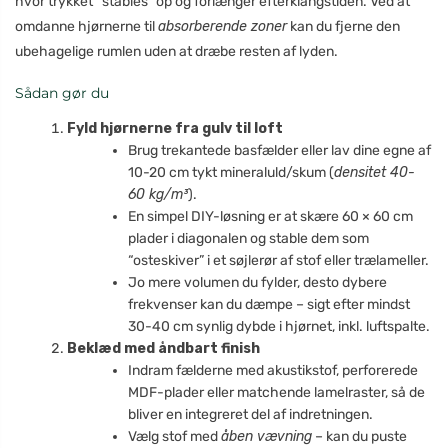
hvor trykket “stables” op og forlænger efterklangstiden. Ved at
omdanne hjørnerne til
absorberende zoner
kan du fjerne den
ubehagelige rumlen uden at dræbe resten af lyden.
Sådan gør du
Fyld hjørnerne fra gulv til loft
Brug trekantede basfælder eller lav dine egne af
10-20 cm tykt mineraluld/skum (
densitet 40-
60 kg/m³
).
En simpel DIY-løsning er at skære 60 × 60 cm
plader i diagonalen og stable dem som
“osteskiver” i et søjlerør af stof eller trælameller.
Jo mere volumen du fylder, desto dybere
frekvenser kan du dæmpe – sigt efter mindst
30-40 cm synlig dybde i hjørnet, inkl. luftspalte.
Beklæd med åndbart finish
Indram fælderne med akustikstof, perforerede
MDF-plader eller matchende lamelraster, så de
bliver en integreret del af indretningen.
Vælg stof med
åben vævning
– kan du puste