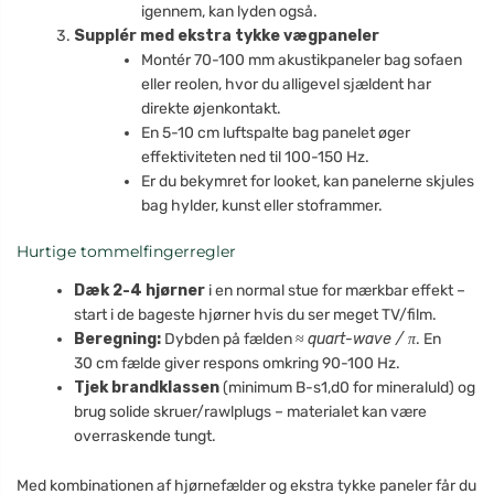
igennem, kan lyden også.
Supplér med ekstra tykke vægpaneler
Montér 70-100 mm akustikpaneler bag sofaen
eller reolen, hvor du alligevel sjældent har
direkte øjenkontakt.
En 5-10 cm luftspalte bag panelet øger
effektiviteten ned til 100-150 Hz.
Er du bekymret for looket, kan panelerne skjules
bag hylder, kunst eller stoframmer.
Hurtige tommelfingerregler
Dæk 2-4 hjørner
i en normal stue for mærkbar effekt –
start i de bageste hjørner hvis du ser meget TV/film.
Beregning:
Dybden på fælden ≈
quart-wave / π
. En
30 cm fælde giver respons omkring 90-100 Hz.
Tjek brandklassen
(minimum B-s1,d0 for mineraluld) og
brug solide skruer/rawlplugs – materialet kan være
overraskende tungt.
Med kombinationen af hjørnefælder og ekstra tykke paneler får du