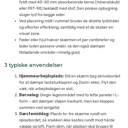
fyldt med 40-50 mm absorberende kerne (mineralskuld
eller PET-filt) beklædt med stof. Den porøse opbygning
sluger lyd fra begge sider.
Ved placering midt i rummet bryder de direkte lydstråler
og afkorter efterklang, samtidig med at de skaber en
visuel zone.
Føder eller hjul hæver skærmen et par centimeter og
lader lyden passere under, så den også dæmper
tilstødende områder i rimelig grad.
3 typiske anvendelser
Hjemmearbejdsplads:
Stil en skærm bag skrivebordet
for at dæmpe tastaturklapren og Zoom-ekko. Flyt den
væk, når arbejdsdagen er slut.
Børneleg:
Omgiv legeområdet med to lette paneler i L-
form – det dæmper støjen markant, men kan klappes
sammen ved sengetid.
Gæstemiddag:
Placér to-tre skærme rundt om
spisebordet, så snakken ikke kastes rundt mod hårde
vægge og loft. Fjern dem, når pladsen skal bruges til