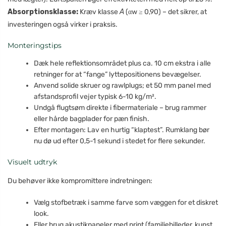
Absorptionsklasse:
Kræv klasse
A
(αw ≥ 0,90) – det sikrer, at
investeringen også virker i praksis.
Monteringstips
Dæk hele reflektionsområdet plus ca. 10 cm ekstra i alle
retninger for at “fange” lyttepositionens bevægelser.
Anvend solide skruer og rawlplugs; et 50 mm panel med
afstandsprofil vejer typisk 6-10 kg/m².
Undgå flugtsøm direkte i fibermateriale – brug rammer
eller hårde bagplader for pæn finish.
Efter montagen: Lav en hurtig “klaptest”. Rumklang bør
nu dø ud efter 0,5-1 sekund i stedet for flere sekunder.
Visuelt udtryk
Du behøver ikke kompromittere indretningen:
Vælg stofbetræk i samme farve som væggen for et diskret
look.
Eller brug akustikpaneler med print (familiebilleder, kunst,