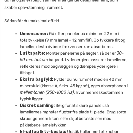
du får også et roligt, sammenhængende design­element, som
skaber spa-stemning i rummet.
Sådan får du maksimal effekt:
Dimensioner:
Gå efter paneler på minimum 22 mm i
totaltykkelse (9 mm lamel + 12 mm filt). Jo tykkere filt og
lameller, desto dybere frekvenser kan absorberes.
Luftspalte:
Monter panelerne på lægter, så der er
30-
50 mm hulrum
bagved. Lydenergien passerer lamellerne,
reflekteres mod bagvæggen og dæmpes yderligere i
filtlaget.
Ekstra bagfyld:
Fylder du hulrummet med en 40 mm
mineraluld (klasse A, f.eks. 45 kg/m³), øges absorptionen i
mellemtonen (250-1000 Hz)
, hvor menneskestemmen
typisk ligger.
Diskret samling:
Sørg for at skære paneler, så
lamellernes mønster flugter fra plade til plade. Brug sorte
skruer gennem filten, eller skjul befæstelsen med
påklæbede lamelstykker.
El-udtag & tv-beslag:
Udstik huller med et kopbor