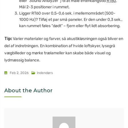
eller
“Sound Analyzer”
) til at måle efterklangstid
RT60
.
Mål 2-3 positioner i rummet.
Ligger RT60 over 0,5-0,6 sek. i mellemområdet (500-
1000 Hz)? Tilføj et par små paneler. Er den under 0,3 sek.,
kan rummet føles “dødt” – fjern eller flyt lidt absorbering.
Tip:
Varier materialer og farver, så akustikløsningen også bliver en
del af indretningen. En kombination af hvide loftskyer, lysegrå
vægbilleder og mørke trælameller kan skabe både visuel og
lydmæssig balance.
Feb 2, 2026
Indendørs
About the Author