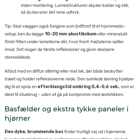
inden montering. Lamelstrukturen skjuler kabler og stik,
så du bevarer det rene udtryk.
Tip: Skal væggen også fungere som
lydfront
til et hjemmebio-
setup, kan du lægge
10-20 mm akustikskum
eller mineraluld
foran
filten under lamellerne dér, hvor front-højtalerne spiller
imod. Det sluger de første refleksioner og giver skarpere
stereobillede.
Afslut med en
diffus oliering
eller mat lak, der både beskytter
træet og holder refleksionerne nede. Den samlede løsning hjælper
dig til at opnå en
efterklangstid omkring 0,4-0,6 sek.
, som er
ideel til stuebrug – uden at gå på kompromis med æstetikken.
Basfælder og ekstra tykke paneler i
hjørner
Den dybe, brummende bas
finder hurtigt vej ud i hjørnerne,