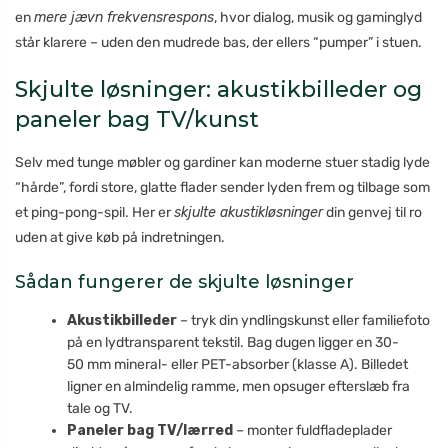
en
mere jævn frekvensrespons
, hvor dialog, musik og gaminglyd
står klarere – uden den mudrede bas, der ellers “pumper” i stuen.
Skjulte løsninger: akustikbilleder og
paneler bag TV/kunst
Selv med tunge møbler og gardiner kan moderne stuer stadig lyde
“hårde”, fordi store, glatte flader sender lyden frem og tilbage som
et ping-pong-spil. Her er
skjulte akustikløsninger
din genvej til ro
uden at give køb på indretningen.
Sådan fungerer de skjulte løsninger
Akustikbilleder
– tryk din yndlingskunst eller familiefoto
på en lydtransparent tekstil. Bag dugen ligger en 30-
50 mm mineral- eller PET-absorber (klasse A). Billedet
ligner en almindelig ramme, men opsuger efterslæb fra
tale og TV.
Paneler bag TV/lærred
– monter fuldfladeplader