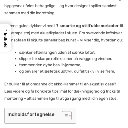
hyggesnak føles behagelige – og hvor designet spiller sømløst
sammen med din indretning.
I denne guide dykker vi ned i
7 smarte og stilfulde metoder
til
→
at dæmpe støj med akustikplader i stuen. Fra svævende loftskyer
Indhold
over sofaen til skjulte paneler bag kunst – vi viser dig, hvordan du:
sænker efterklangen uden at sænke loftet,
slipper for skarpe refleksioner på vægge og vinduer,
tæmmer den dybe bas i hjørnerne,
og bevarer et æstetisk udtryk, du faktisk vil vise frem.
Er du klar til at omdanne dit ekko-kammer til en akustisk oase?
Læs videre og få konkrete tips, mål for dækningsgrad og tricks til
montering – alt sammen lige til at gå i gang med i din egen stue.
Indholdsfortegnelse