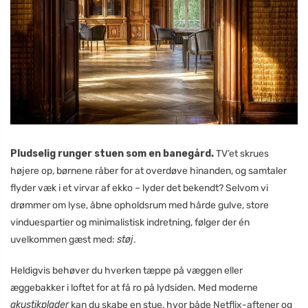
Pludselig runger stuen som en banegård.
TV’et skrues
højere op, børnene råber for at overdøve hinanden, og samtaler
flyder væk i et virvar af ekko – lyder det bekendt? Selvom vi
drømmer om lyse, åbne opholdsrum med hårde gulve, store
vinduespartier og minimalistisk indretning, følger der én
uvelkommen gæst med:
støj
.
Heldigvis behøver du hverken tæppe på væggen eller
æggebakker i loftet for at få ro på lydsiden. Med moderne
akustikplader
kan du skabe en stue, hvor både Netflix-aftener og