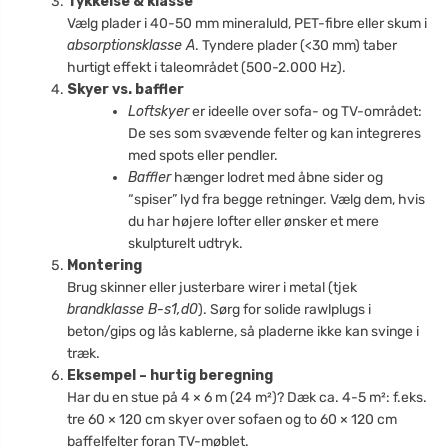
Tykkelse & klasse
Vælg plader i 40-50 mm mineraluld, PET-fibre eller skum i
absorptionsklasse A
. Tyndere plader (<30 mm) taber
hurtigt effekt i taleområdet (500-2.000 Hz).
Skyer vs. baffler
Loftskyer
er ideelle over sofa- og TV-området:
De ses som svævende felter og kan integreres
med spots eller pendler.
Baffler
hænger lodret med åbne sider og
“spiser” lyd fra begge retninger. Vælg dem, hvis
du har højere lofter eller ønsker et mere
skulpturelt udtryk.
Montering
Brug skinner eller justerbare wirer i metal (tjek
brandklasse B-s1,d0
). Sørg for solide rawlplugs i
beton/gips og lås kablerne, så pladerne ikke kan svinge i
træk.
Eksempel – hurtig beregning
Har du en stue på 4 × 6 m (24 m²)? Dæk ca. 4-5 m²: f.eks.
tre 60 × 120 cm skyer over sofaen og to 60 × 120 cm
baffelfelter foran TV-møblet.