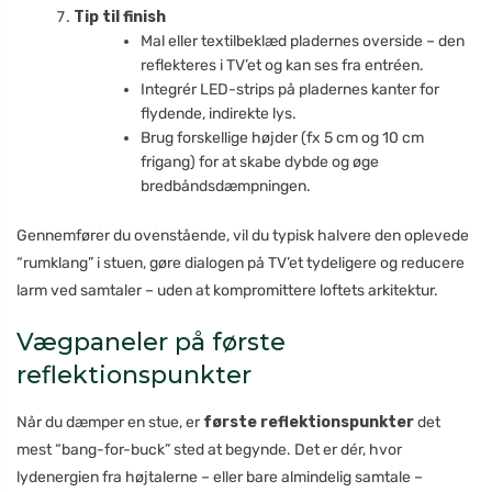
Tip til finish
Mal eller textilbeklæd pladernes overside – den
reflekteres i TV’et og kan ses fra entréen.
Integrér LED-strips på pladernes kanter for
flydende, indirekte lys.
Brug forskellige højder (fx 5 cm og 10 cm
frigang) for at skabe dybde og øge
bredbåndsdæmpningen.
Gennemfører du ovenstående, vil du typisk halvere den oplevede
“rumklang” i stuen, gøre dialogen på TV’et tydeligere og reducere
larm ved samtaler – uden at kompromittere loftets arkitektur.
Vægpaneler på første
reflektionspunkter
Når du dæmper en stue, er
første reflektionspunkter
det
mest “bang-for-buck” sted at begynde. Det er dér, hvor
lydenergien fra højtalerne – eller bare almindelig samtale –