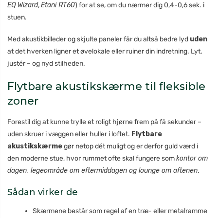
EQ Wizard
,
Etani RT60
) for at se, om du nærmer dig 0,4-0,6 sek. i
stuen.
Med akustikbilleder og skjulte paneler får du altså bedre lyd
uden
at det hverken ligner et øvelokale eller ruiner din indretning. Lyt,
justér – og nyd stilheden.
Flytbare akustikskærme til fleksible
zoner
Forestil dig at kunne trylle et roligt hjørne frem på få sekunder –
uden skruer i væggen eller huller i loftet.
Flytbare
akustikskærme
gør netop dét muligt og er derfor guld værd i
den moderne stue, hvor rummet ofte skal fungere som
kontor om
dagen, legeområde om eftermiddagen og lounge om aftenen
.
Sådan virker de
Skærmene består som regel af en træ- eller metalramme