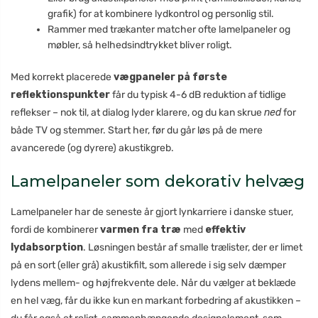
grafik) for at kombinere lydkontrol og personlig stil.
Rammer med trækanter matcher ofte lamelpaneler og
møbler, så helhedsindtrykket bliver roligt.
Med korrekt placerede
vægpaneler på første
reflektionspunkter
får du typisk 4-6 dB reduktion af tidlige
reflekser – nok til, at dialog lyder klarere, og du kan skrue
ned
for
både TV og stemmer. Start her, før du går løs på de mere
avancerede (og dyrere) akustikgreb.
Lamelpaneler som dekorativ helvæg
Lamelpaneler har de seneste år gjort lynkarriere i danske stuer,
fordi de kombinerer
varmen fra træ
med
effektiv
lydabsorption
. Løsningen består af smalle trælister, der er limet
på en sort (eller grå) akustikfilt, som allerede i sig selv dæmper
lydens mellem- og højfrekvente dele. Når du vælger at beklæde
en hel væg, får du ikke kun en markant forbedring af akustikken –