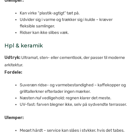
Ulemper:
Kan virke “plastik-agtigt” tæt på.
Udvider sig i varme og trækker sig i kulde – kræver
fleksible samlinger.
Ridser kan ikke slibes væk.
Hpl & keramik
Udtryk:
Ultramat, sten- eller cementlook, der passer til moderne
arkitektur.
Fordele:
Suveræn ridse- og varmebestandighed – kaffekopper og
grilltallerkner efterlader ingen mærker.
Næsten
nul
vedligehold; regnen klarer det meste.
UV-fast: farven blegner ikke, selv på sydvendte terrasser.
Ulemper:
Meget hårdt – service kan slåes i stykker, hvis det tabes.