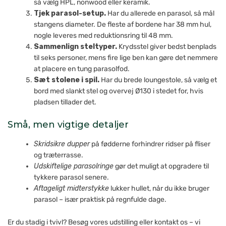
så vælg HPL, nonwood eller keramik.
Tjek parasol-setup.
Har du allerede en parasol, så mål
stangens diameter. De fleste af bordene har 38 mm hul,
nogle leveres med reduktionsring til 48 mm.
Sammenlign steltyper.
Krydsstel giver bedst benplads
til seks personer, mens fire lige ben kan gøre det nemmere
at placere en tung parasolfod.
Sæt stolene i spil.
Har du brede loungestole, så vælg et
bord med slankt stel og overvej Ø130 i stedet for, hvis
pladsen tillader det.
Små, men vigtige detaljer
Skridsikre dupper
på fødderne forhindrer ridser på fliser
og træterrasse.
Udskiftelige parasolringe
gør det muligt at opgradere til
tykkere parasol senere.
Aftageligt midterstykke
lukker hullet, når du ikke bruger
parasol – især praktisk på regnfulde dage.
Er du stadig i tvivl? Besøg vores udstilling eller kontakt os – vi