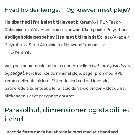
Hvad holder længst – Og kræver mest pleje?
Holdbarhed (fra højest til lavest):
Keramik/HPL > Teak >
Galvaniseret stål > Aluminium > Nonwood/komposit > Polyrattan.
Vedligeholdelsesbehov (fra mest til mindst):
Teak/Akacie >
Polyrattan > Stål > Aluminium > Nonwood/komposit >
HPL/Keramik.
Vælg derfor materiale ud fra balancen mellem
look
,
arbejdsindsats
og
budget
. Foretrækker du minimal pleje, peger pilen mod HPL,
keramik eller aluminium. Elsker du derimod det levende,
patinerede træ, er teak eller akacie den sikre vinder – blot du har
oliekanden klar et par gange om året.
Parasolhul, dimensioner og stabilitet
i vind
Langt de fleste runde haveborde leveres med et
standard