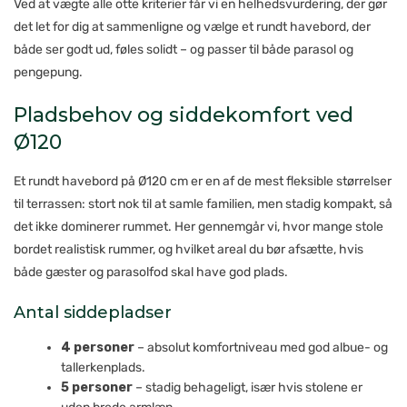
Ved at vægte alle otte kriterier får vi en helhedsvurdering, der gør
det let for dig at sammenligne og vælge et rundt havebord, der
både ser godt ud, føles solidt – og passer til både parasol og
pengepung.
Pladsbehov og siddekomfort ved
Ø120
Et rundt havebord på Ø120 cm er en af de mest fleksible størrelser
til terrassen: stort nok til at samle familien, men stadig kompakt, så
det ikke dominerer rummet. Her gennemgår vi, hvor mange stole
bordet realistisk rummer, og hvilket areal du bør afsætte, hvis
både gæster og parasolfod skal have god plads.
Antal siddepladser
4 personer
– absolut komfortniveau med god albue- og
tallerkenplads.
5 personer
– stadig behageligt, især hvis stolene er