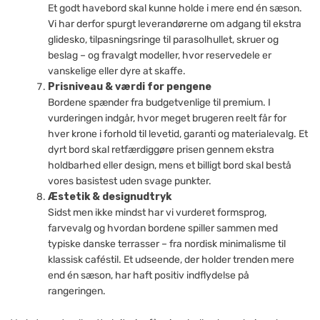
Et godt havebord skal kunne holde i mere end én sæson.
Vi har derfor spurgt leverandørerne om adgang til ekstra
glidesko, tilpasnings­ringe til parasolhullet, skruer og
beslag – og fravalgt modeller, hvor reservedele er
vanskelige eller dyre at skaffe.
Prisniveau & værdi for pengene
Bordene spænder fra budgetvenlige til premium. I
vurderingen indgår, hvor meget brugeren reelt får for
hver krone i forhold til levetid, garanti og materialevalg. Et
dyrt bord skal retfærdiggøre prisen gennem ekstra
holdbarhed eller design, mens et billigt bord skal bestå
vores basistest uden svage punkter.
Æstetik & designudtryk
Sidst men ikke mindst har vi vurderet formsprog,
farvevalg og hvordan bordene spiller sammen med
typiske danske terrasser – fra nordisk minimalisme til
klassisk caféstil. Et udseende, der holder trenden mere
end én sæson, har haft positiv indflydelse på
rangeringen.