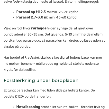
selve
foden
stadig det meste af læsset. En tommelfingerregel:
Parasol op til 2,5 m:
min. 25-35 kg fod
Parasol 2,7-3,0 m:
min. 45-60 kg fod
Vælg en fod, hvor
rørhøjden
(den synlige del af røret over
bundpladen) er 30-35 cm. Det giver ca. 5-10 cm frihøjde mellem
bordkant og parasoldug, så parasollen kan drejes og låses uden at
skrabe på bordet.
Har bordet et
krydsstel
, skal du sikre dig, at fodens base kommer
ind mellem benene – mål bredde og højde på stellets nederste
kryds, før du bestiller.
Forstærkning under bordpladen
Et tungt parasolrør kan med tiden slide på hullets kanter. De
bedste Ø120-borde har derfor:
Metalbøsning
støbt eller skruet i hullet – fordeler tryk og