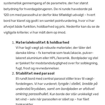
systematisk gennemgang af de parametre, der har størst
betydning for hverdagsbrugeren. De ni runde haveborde på
120 cm med parasolhul er derfor ikke tilfældigt udvalgt – hvert
bord har klaret sig godt i en samlet pointvurdering, hvor vi har
afvejet både funktion, holdbarhed og pris. Nedenfor kan du se de
vigtigste kriterier, vi har målt dem op imod.
Materialekvalitet & holdbarhed
Vi har lagt vægt på robuste materialer, der tåler det
danske klima – fx kerne­træ som teak/akacie, pulver­
lakeret aluminium eller HPL/keramik. Bordplader og stel
er tjekket for modstands­dygtighed over for solblegning,
fugt, frost og revnedannelser.
Stabilitet med parasol
Et rundt bord med central parasol stiller krav til vægt­
fordelingen. Vi har vurderet:
tyngde i stellet, bredde på
understel/krydsben, samt om bordpladen er afstivet
omkring parasolhullet
. Kun borde der står urokkeligt ved
let vind – selv når parasollen er slået op – har fået
topkarakter.