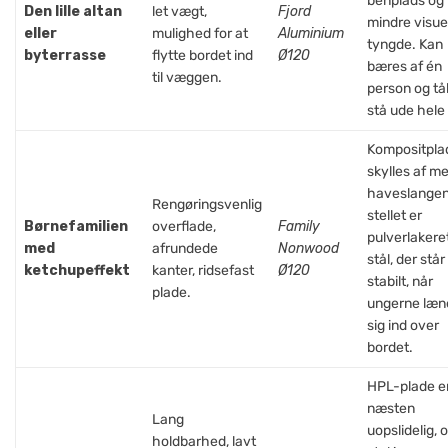
benplads og
Den lille altan
let vægt,
Fjord
mindre visue
eller
mulighed for at
Aluminium
tyngde. Kan
byterrasse
flytte bordet ind
Ø120
bæres af én
til væggen.
person og tål
stå ude hele 
Kompositpla
skylles af m
haveslangen
Rengøringsvenlig
stellet er
Børnefamilien
overflade,
Family
pulverlakere
med
afrundede
Nonwood
stål, der står
ketchupeffekt
kanter, ridsefast
Ø120
stabilt, når
plade.
ungerne læn
sig ind over
bordet.
HPL-plade e
næsten
Lang
uopslidelig, 
holdbarhed, lavt