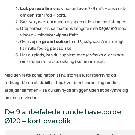
Luk parasollen
ved vindstød over 7-8 m/s – også selv
om den står i fod + bord.
Sæt
stroppen
om dugen og spænd den ind mod stangen.
Drej parasollen, så mastens længste side
peger ind
mod
vinden – mindsker vippeeffekt.
Overvej en
granitsokkel
med
hjul/greb
, så du hurtigt
kan rulle fod og parasol i læ.
Har du plads, kan du supplere med
jordspyd
eller
storm-
rem
i foden for ekstra sikring i sommerhuset.
Med den rette kombination af hulstørrelse, forstærkning og
fodvægt får du et stabilt setup, hvor bord, parasol og fødder
arbejder sammen – så du kan nyde skyggen uden at bekymre dig
om næste vindpust.
De 9 anbefalede runde haveborde
Ø120 – kort overblik