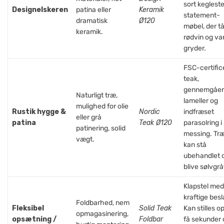
sort kegleste
Designelskeren
patina eller
Keramik
statement-
dramatisk
Ø120
møbel, der tå
keramik.
rødvin og v
gryder.
FSC-certific
teak,
gennemgåe
Naturligt træ,
lameller og
mulighed for olie
Rustik hygge &
Nordic
indfræset
eller grå
patina
Teak Ø120
parasolring i
patinering, solid
messing. Tr
vægt.
kan stå
ubehandlet 
blive sølvgrå
Klapstel med
kraftige besl
Foldbarhed, nem
Fleksibel
Solid Teak
Kan stilles o
opmagasinering,
opsætning /
Foldbar
få sekunder 