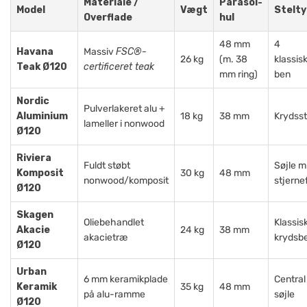
Materiale /
Parasol­
Model
Vægt
Stelt
Overflade
hul
48 mm
4
Havana
Massiv
FSC®-
26 kg
(m. 38
klassis
Teak Ø120
certificeret teak
mm ring)
ben
Nordic
Pulverlakeret alu +
Aluminium
18 kg
38 mm
Krydsst
lameller i nonwood
Ø120
Riviera
Fuldt støbt
Søjle m
Komposit
30 kg
48 mm
nonwood/komposit
stjerne
Ø120
Skagen
Oliebehandlet
Klassis
Akacie
24 kg
38 mm
akacietræ
krydsb
Ø120
Urban
6 mm keramikplade
Central
Keramik
35 kg
48 mm
på alu-ramme
søjle
Ø120