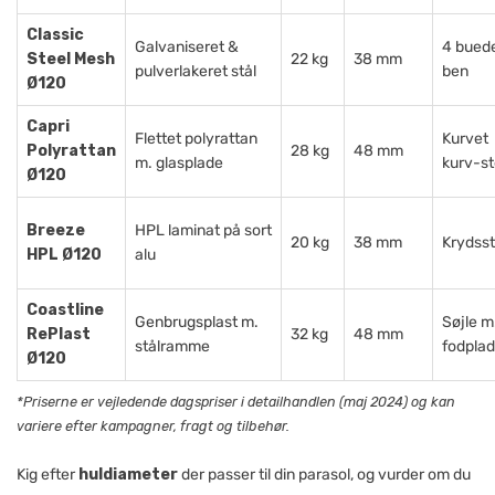
Classic
Galvaniseret &
4 bued
Steel Mesh
22 kg
38 mm
pulverlakeret stål
ben
Ø120
Capri
Flettet polyrattan
Kurvet
Polyrattan
28 kg
48 mm
m. glasplade
kurv-st
Ø120
Breeze
HPL laminat på sort
20 kg
38 mm
Krydsst
HPL Ø120
alu
Coastline
Genbrugsplast m.
Søjle m
RePlast
32 kg
48 mm
stålramme
fodpla
Ø120
*Priserne er vejledende dagspriser i detailhandlen (maj 2024) og kan
variere efter kampagner, fragt og tilbehør.
Kig efter
huldiameter
der passer til din parasol, og vurder om du