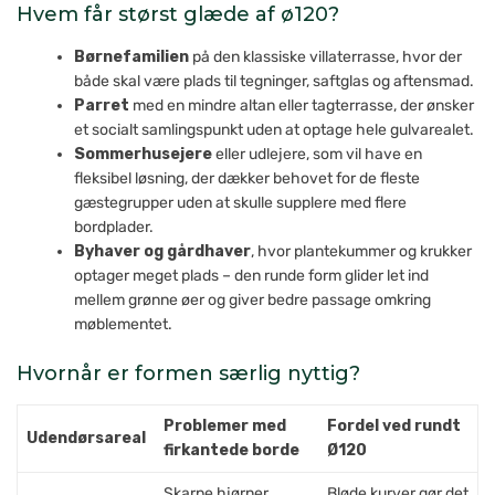
Hvem får størst glæde af ø120?
Børnefamilien
på den klassiske villaterrasse, hvor der
både skal være plads til tegninger, saftglas og aftensmad.
Parret
med en mindre altan eller tagterrasse, der ønsker
et socialt samlingspunkt uden at optage hele gulvarealet.
Sommerhusejere
eller udlejere, som vil have en
fleksibel løsning, der dækker behovet for de fleste
gæstegrupper uden at skulle supplere med flere
bordplader.
Byhaver og gårdhaver
, hvor plantekummer og krukker
optager meget plads – den runde form glider let ind
mellem grønne øer og giver bedre passage omkring
møblementet.
Hvornår er formen særlig nyttig?
Problemer med
Fordel ved rundt
Udendørsareal
firkantede borde
Ø120
Skarpe hjørner
Bløde kurver gør det