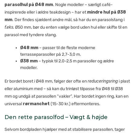
parasolhul på Ø48 mm
. Nogle modeller – særligt café-
inspirerede eller i ældre teakdesign – har et
mindre hul på Ø38
mm
. Der findes sjældent andre mål, så har du en parasolstang i
f.eks.
Ø50 mm, bør du enten vælge bord uden hul eller skifte til en
parasol med tyndere stang.
Ø48 mm
– passer til de fleste moderne
terrasseparasoller på 2,7-3,0 m.
Ø38 mm
– typisk til 2,0-2,5 m parasoller og ældre
modeller.
Er bordet boret i Ø48 mm, følger der ofte en
reduceringsring
i plast
eller aluminium med – så kan du trinløst tilpasse fra Ø48 til Ø38
mm og undgå at parasollen “vakler”. Har bordet ingen ring, kan en
universal
rørmanchet
(15-30 kr.) eftermonteres.
Den rette parasolfod – Vægt & højde
Selvom bordpladen hjælper med at stabilisere parasollen, tager