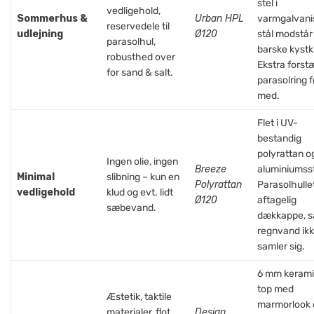
stel i
vedligehold,
Sommerhus &
Urban HPL
varmgalvani
reservedele til
udlejning
Ø120
stål modstår
parasolhul,
barske kystk
robusthed over
Ekstra forst
for sand & salt.
parasolring f
med.
Flet i UV-
bestandig
polyrattan o
Ingen olie, ingen
Breeze
aluminiumsst
Minimal
slibning – kun en
Polyrattan
Parasolhulle
vedligehold
klud og evt. lidt
Ø120
aftagelig
sæbevand.
dækkappe, s
regnvand ik
samler sig.
6 mm kerami
top med
Æstetik, taktile
marmorlook 
materialer, flot
Design