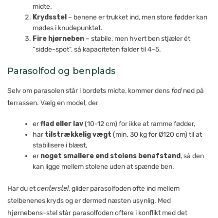
midte.
Krydsstel
– benene er trukket ind, men store fødder kan
mødes i knudepunktet.
Fire hjørneben
– stabile, men hvert ben stjæler ét
“sidde-spot”, så kapaciteten falder til 4-5.
Parasolfod og benplads
Selv om parasolen står i bordets midte, kommer dens
fod
ned på
terrassen. Vælg en model, der
er
flad eller lav
(10-12 cm) for ikke at ramme fødder,
har
tilstrækkelig vægt
(min. 30 kg for Ø120 cm) til at
stabilisere i blæst,
er
noget smallere end stolens benafstand
, så den
kan ligge mellem stolene uden at spænde ben.
Har du et
centerstel
, glider parasolfoden ofte ind mellem
stelbenenes kryds og er dermed næsten usynlig. Med
hjørnebens-stel står parasolfoden oftere i konflikt med det