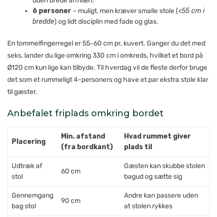
uden brede armlæn.
6 personer
– muligt, men kræver smalle stole (
<55 cm i
bredde
) og lidt disciplin med fade og glas.
En tommelfingerregel er 55-60 cm pr. kuvert. Ganger du det med
seks, lander du lige omkring 330 cm i omkreds, hvilket et bord på
Ø120 cm kun lige kan tilbyde. Til hverdag vil de fleste derfor bruge
det som et rummeligt 4-personers og have et par ekstra stole klar
til gæster.
Anbefalet friplads omkring bordet
Min. afstand
Hvad rummet giver
Placering
(fra bordkant)
plads til
Udtræk af
Gæsten kan skubbe stolen
60 cm
stol
bagud og sætte sig
Gennemgang
Andre kan passere uden
90 cm
bag stol
at stolen rykkes