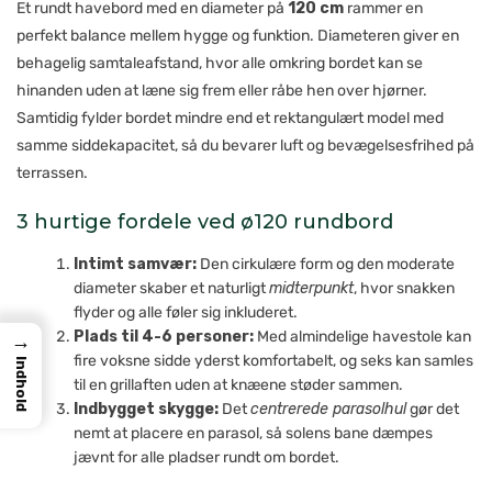
Et rundt havebord med en diameter på
120 cm
rammer en
perfekt balance mellem hygge og funktion. Diameteren giver en
behagelig samtaleafstand, hvor alle omkring bordet kan se
hinanden uden at læne sig frem eller råbe hen over hjørner.
Samtidig fylder bordet mindre end et rektangulært model med
samme siddekapacitet, så du bevarer luft og bevægelsesfrihed på
terrassen.
3 hurtige fordele ved ø120 rundbord
Intimt samvær:
Den cirkulære form og den moderate
diameter skaber et naturligt
midterpunkt
, hvor snakken
flyder og alle føler sig inkluderet.
Plads til 4-6 personer:
Med almindelige havestole kan
→
fire voksne sidde yderst komfortabelt, og seks kan samles
Indhold
til en grill­aften uden at knæene støder sammen.
Indbygget skygge:
Det
centrerede parasolhul
gør det
nemt at placere en parasol, så solens bane dæmpes
jævnt for alle pladser rundt om bordet.