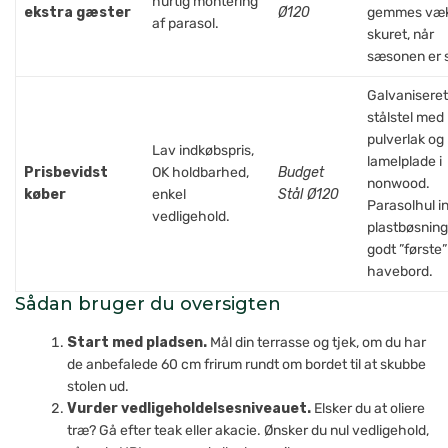
hurtig montering
ekstra gæster
Ø120
gemmes væk
af parasol.
skuret, når
sæsonen er s
Galvaniseret
stålstel med
pulverlak og
Lav indkøbspris,
lamelplade i
Prisbevidst
OK holdbarhed,
Budget
nonwood.
køber
enkel
Stål Ø120
Parasolhul in
vedligehold.
plastbøsning
godt ”første”
havebord.
Sådan bruger du oversigten
Start med pladsen.
Mål din terrasse og tjek, om du har
de anbefalede 60 cm frirum rundt om bordet til at skubbe
stolen ud.
Vurder vedligeholdelsesniveauet.
Elsker du at oliere
træ? Gå efter teak eller akacie. Ønsker du nul vedligehold,