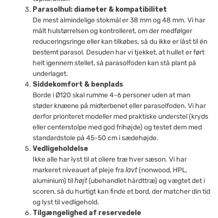
Parasolhul: diameter & kompatibilitet
De mest almindelige stokmål er 38 mm og 48 mm. Vi har
målt hulstørrelsen og kontrolleret, om der medfølger
reduceringsringe eller kan tilkøbes, så du ikke er låst til én
bestemt parasol. Desuden har vi tjekket, at hullet er ført
helt igennem stellet, så parasolfoden kan stå plant på
underlaget.
Siddekomfort & benplads
Borde i Ø120 skal rumme 4-6 personer uden at man
støder knæene på midter­benet eller parasolfoden. Vi har
derfor prioriteret modeller med praktiske understel (kryds
eller centerstolpe med god frihøjde) og testet dem med
standard­stole på 45-50 cm i sædehøjde.
Vedligeholdelse
Ikke alle har lyst til at oliere træ hver sæson. Vi har
markeret niveauet af pleje fra
lavt
(nonwood, HPL,
aluminium) til
højt
(ubehandlet hårdttræ) og vægtet det i
scoren, så du hurtigt kan finde et bord, der matcher din tid
og lyst til vedligehold.
Tilgængelighed af reservedele