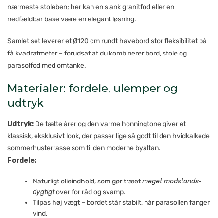
nærmeste stoleben; her kan en slank granitfod eller en
nedfældbar base være en elegant løsning.
Samlet set leverer et Ø120 cm rundt havebord stor fleksibilitet på
få kvadratmeter – forudsat at du kombinerer bord, stole og
parasolfod med omtanke.
Materialer: fordele, ulemper og
udtryk
Udtryk:
De tætte årer og den varme honningtone giver et
klassisk, eksklusivt look, der passer lige så godt til den hvidkalkede
sommerhus­terrasse som til den moderne byaltan.
Fordele:
Naturligt olieindhold, som gør træet
meget modstands­
dygtigt
over for råd og svamp.
Tilpas høj vægt – bordet står stabilt, når parasollen fanger
vind.