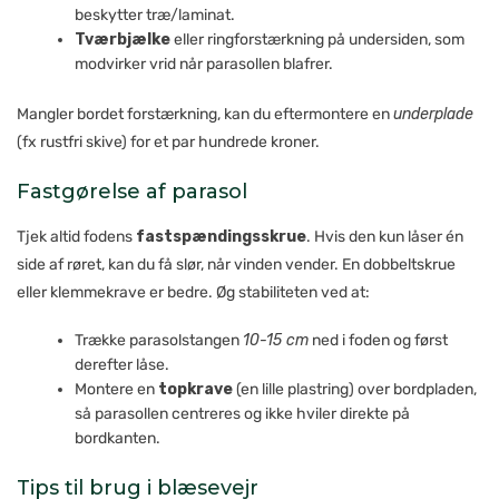
beskytter træ/laminat.
Tværbjælke
eller ringforstærkning på undersiden, som
modvirker vrid når parasollen blafrer.
Mangler bordet forstærkning, kan du eftermontere en
underplade
(fx rustfri skive) for et par hundrede kroner.
Fastgørelse af parasol
Tjek altid fodens
fastspændingsskrue
. Hvis den kun låser én
side af røret, kan du få slør, når vinden vender. En dobbeltskrue
eller klemmekrave er bedre. Øg stabiliteten ved at:
Trække parasolstangen
10-15 cm
ned i foden og først
derefter låse.
Montere en
topkrave
(en lille plastring) over bordpladen,
så parasollen centreres og ikke hviler direkte på
bordkanten.
Tips til brug i blæsevejr