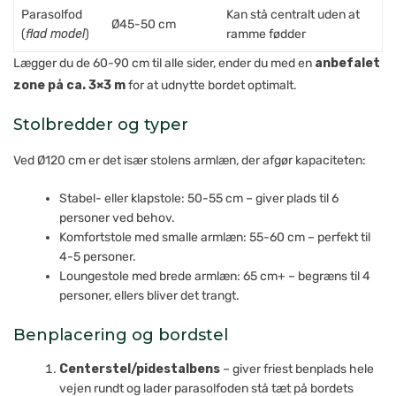
Parasol­fod
Kan stå centralt uden at
Ø45-50 cm
(
flad model
)
ramme fødder
Lægger du de 60-90 cm til alle sider, ender du med en
anbefalet
zone på ca. 3×3 m
for at udnytte bordet optimalt.
Stolbredder og typer
Ved Ø120 cm er det især stolens armlæn, der afgør kapaciteten:
Stabel- eller klapstole: 50-55 cm – giver plads til 6
personer ved behov.
Komfortstole med smalle armlæn: 55-60 cm – perfekt til
4-5 personer.
Loungestole med brede armlæn: 65 cm+ – begræns til 4
personer, ellers bliver det trangt.
Benplacering og bordstel
Centerstel/pidestalbens
– giver friest benplads hele
vejen rundt og lader parasolfoden stå tæt på bordets