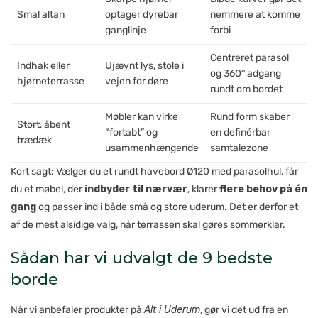
Smal altan
optager dyrebar
nemmere at komme
ganglinje
forbi
Centreret parasol
Indhak eller
Ujævnt lys, stole i
og 360° adgang
hjørneterrasse
vejen for døre
rundt om bordet
Møbler kan virke
Rund form skaber
Stort, åbent
“fortabt” og
en definérbar
trædæk
usammenhængende
samtalezone
Kort sagt: Vælger du et rundt havebord Ø120 med parasolhul, får
du et møbel, der
indbyder til nærvær
, klarer
flere behov på én
gang
og passer ind i både små og store uderum. Det er derfor et
af de mest alsidige valg, når terrassen skal gøres sommerklar.
Sådan har vi udvalgt de 9 bedste
borde
Når vi anbefaler produkter på
Alt i Uderum
, gør vi det ud fra en