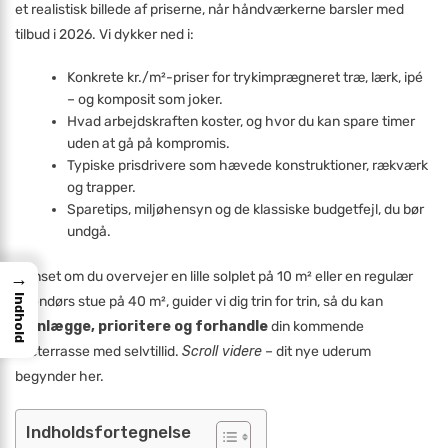
et realistisk billede af priserne, når håndværkerne barsler med
tilbud i 2026. Vi dykker ned i:
Konkrete kr./m²-priser for trykimprægneret træ, lærk, ipé
– og komposit som joker.
Hvad arbejdskraften koster, og hvor du kan spare timer
uden at gå på kompromis.
Typiske prisdrivere som hævede konstruktioner, rækværk
og trapper.
Sparetips, miljøhensyn og de klassiske budgetfejl, du bør
undgå.
→
Uanset om du overvejer en lille solplet på 10 m² eller en regulær
Indhold
udendørs stue på 40 m², guider vi dig trin for trin, så du kan
planlægge, prioritere og forhandle
din kommende
træterrasse med selvtillid.
Scroll videre
– dit nye uderum
begynder her.
Indholdsfortegnelse