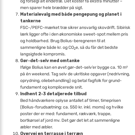
og forsegl alt endetræ. Det koster få ekstra minutter –
men sparer hele brædder på sigt.
Materialevalg med både pengepung og planet i
tankerne
FSC-/PEFC-mærket træ sikrer ansvarlig skovdrift. Sibirisk
lærk ligger ofte i den økonomiske sweet-spot mellem pris
og holdbarhed. Brug Bolius-beregneren til at
sammenligne både kr. og CO
e, så du får det bedste
2
langsigtede kompromis.
Gør-det-selv med omtanke
Ifølge Bolius kan en øvet gør-det-selv’er bygge ca. 10 m²
på én weekend. Tag selv de ukritiske opgaver (nedrivning,
oprydning, oliebehandling) og betal fagfolk for grund­
fundament og komplicerede snit.
Indhent 2-3 detaljerede tilbud
Bed håndværkere oplyse antallet af timer, timeprisen
(Bolius-forudsætning: ca. 550 kr. inkl. moms) og hvilke
poster der er med: fundament, rækværk, trappe,
bortkørsel af jord mv. Det gør det let at sammenligne
æbler med æbler.
Overvej en terrasse i terræn