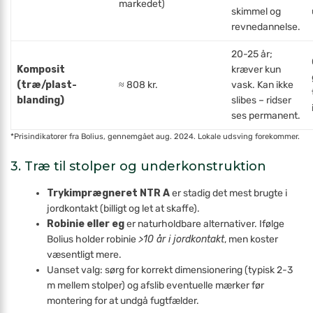
markedet)
skimmel og
revnedannelse.
20-25 år;
Komposit
kræver kun
(træ/plast-
≈ 808 kr.
vask. Kan ikke
blanding)
slibes – ridser
ses permanent.
*Pris­indikatorer fra Bolius, gennemgået aug. 2024. Lokale udsving forekommer.
3. Træ til stolper og underkonstruktion
Trykimprægneret NTR A
er stadig det mest brugte i
jordkontakt (billigt og let at skaffe).
Robinie eller eg
er naturholdbare alternativer. Ifølge
Bolius holder robinie
>10 år i jordkontakt
, men koster
væsentligt mere.
Uanset valg: sørg for korrekt dimensionering (typisk 2-3
m mellem stolper) og afslib eventuelle mærker før
montering for at undgå fugtfælder.