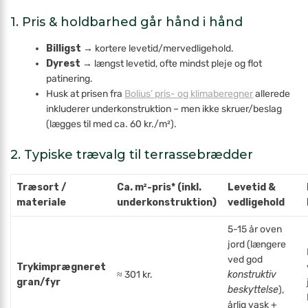
1. Pris & holdbarhed går hånd i hånd
Billigst
→ kortere levetid/mer­vedligehold.
Dyrest
→ længst levetid, ofte mindst pleje og flot
patinering.
Husk at prisen fra
Bolius’ pris- og klimaberegner
allerede
inkluderer underkonstruktion – men ikke skruer/beslag
(lægges til med ca. 60 kr./m²).
2. Typiske trævalg til terrassebrædder
Træsort /
Ca. m²-pris* (inkl.
Levetid &
materiale
underkonstruktion)
vedligehold
5-15 år oven
jord (længere
ved god
Trykimprægneret
≈ 301 kr.
konstruktiv
gran/fyr
beskyttelse
),
årlig vask +