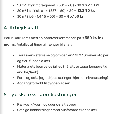
10 m² i trykimprægneret: (301 + 60) × 10 ≈
3.610 kr.
20 m² i sibirisk lærk: (557 + 60) × 20 ≈
12.340 kr.
30 m² i ipé: (1.445 + 60) × 30 ≈
45.150 kr.
4. Arbejdskraft
Bolius kalkulerer med en håndværker­timepris på
≈ 550 kr. inkl.
moms
. Antallet af timer afhænger bl.a. af:
Terrassens størrelse og om den er
hævet
(kræver stolper
og evt. fundablokke)
Materialets bearbejdelighed (hårdttræ tager længere tid
end fyr/lærk)
Form og detaljegrad (udskæringer, hjørner, niveauspring)
Adgangsforhold til byggepladsen
5. Typiske ekstraomkostninger
Rækværk/værn og udendørs trapper
Særlige inddækninger mod husfacade eller sokkel