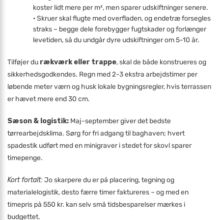
koster lidt mere per m², men sparer udskiftninger senere.
• Skruer skal flugte med overfladen, og endetræ forsegles
straks – begge dele forebygger fugtskader og forlænger
levetiden, så du undgår dyre udskiftninger om 5-10 år.
Tilføjer du
rækværk eller trappe
, skal de både konstrueres og
sikkerhedsgodkendes. Regn med 2-3 ekstra arbejdstimer per
løbende meter værn og husk lokale bygningsregler, hvis terrassen
er hævet mere end 30 cm.
Sæson & logistik:
Maj-september giver det bedste
tørrearbejdsklima. Sørg for fri adgang til baghaven; hvert
spadestik udført med en minigraver i stedet for skovl sparer
timepenge.
Kort fortalt:
Jo skarpere du er på placering, tegning og
materialelogistik, desto færre timer faktureres – og med en
timepris på 550 kr. kan selv små tidsbesparelser mærkes i
budgettet.