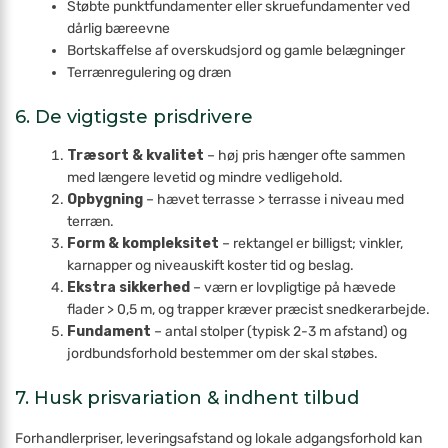
Støbte punktfundamenter eller skruefundamenter ved
dårlig bæreevne
Bortskaffelse af overskudsjord og gamle belægninger
Terrænregulering og dræn
6. De vigtigste prisdrivere
Træsort & kvalitet
– høj pris hænger ofte sammen
med længere levetid og mindre vedligehold.
Opbygning
– hævet terrasse > terrasse i niveau med
terræn.
Form & kompleksitet
– rektangel er billigst; vinkler,
karnapper og niveauskift koster tid og beslag.
Ekstra sikkerhed
– værn er lovpligtige på hævede
flader > 0,5 m, og trapper kræver præcist snedkerarbejde.
Fundament
– antal stolper (typisk 2-3 m afstand) og
jordbundsforhold bestemmer om der skal støbes.
7. Husk pris­variation & indhent tilbud
Forhandler­priser, leveringsafstand og lokale adgangsforhold kan