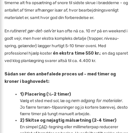
timerne alt fra opsætning af snore til sidste skrue i brædderne – og
antallet af timer afhænger især af, hvor bearbejdningsvenligt
materialet er, samt hvor god din forberedelse er.
En
rutineret gør-det-selv’er
kan ofte nå ca. 10 m² på en weekend i
godt vejr, men hver ekstra kompleks detalje (trap­per, niveau­
spring, gelæn­der) lægger hurtigt 5-10 timer oveni. Med
professionel hjælp koster
én ekstra time 550 kr.
; en dag sparet
ved klog planlægning svarer altså til ca. 4.400 kr.
Sådan ser den anbefalede proces ud – med timer og
kroner i baghovedet:
1) Placering (½-2 timer)
Vælg et sted med sol, læ og
nem adgang for materialer
.
Jo færre terræn-tilpasninger og jo kortere bærevej, desto
færre timer på tungt manuelt arbejde.
2) Skitse og nøjagtig målsætning (2-4 timer)
En simpel
CAD
-tegning eller millimeterpap reducerer