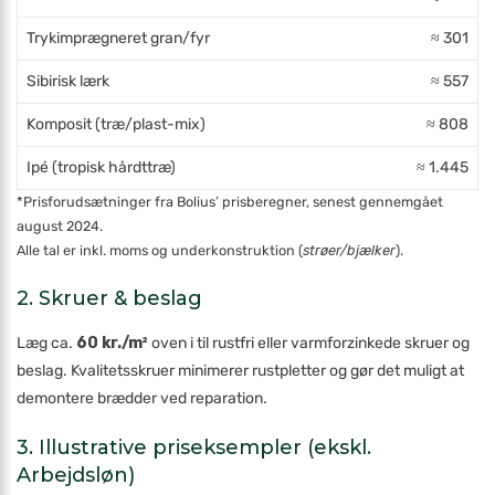
Trykimprægneret gran/fyr
≈ 301
Sibirisk lærk
≈ 557
Komposit (træ/plast-mix)
≈ 808
Ipé (tropisk hårdttræ)
≈ 1.445
*Pris­forudsætninger fra Bolius’ prisberegner, senest gennemgået
august 2024.
Alle tal er inkl. moms og underkonstruktion (
strøer/bjælker
).
2. Skruer & beslag
Læg ca.
60 kr./m²
oven i til rustfri eller varmforzinkede skruer og
beslag. Kvalitetsskruer minimerer rust­pletter og gør det muligt at
demontere brædder ved reparation.
3. Illustrative priseksempler (ekskl.
Arbejdsløn)