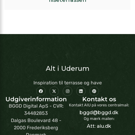
fliseterrassen
Alt i Uderum
Inspiration til terrasse og have
Udgiverinformation
Kontakt os
Kontakt AIU på vores centralmail:
BGGD Digital ApS - CVR:
bggd@bggd.dk
34482853
Og mærk mailen:
Dalgas Boulevard 48 -
Att: aiu.dk
2000 Frederiksberg
Danmark