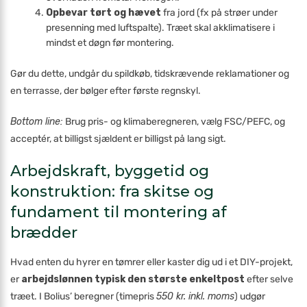
Opbevar tørt og hævet
fra jord (fx på strøer under
presenning med luftspalte). Træet skal akklimatisere i
mindst et døgn før montering.
Gør du dette, undgår du spildkøb, tidskrævende reklamationer og
en terrasse, der bølger efter første regnskyl.
Bottom line:
Brug pris- og klimaberegneren, vælg FSC/PEFC, og
acceptér, at billigst sjældent er billigst på lang sigt.
Arbejdskraft, byggetid og
konstruktion: fra skitse og
fundament til montering af
brædder
Hvad enten du hyrer en tømrer eller kaster dig ud i et DIY-projekt,
er
arbejdslønnen typisk den største enkeltpost
efter selve
træet. I Bolius’ beregner (timepris
550 kr. inkl. moms
) udgør