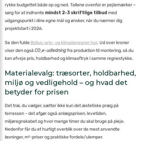
rykke budgettet både op og ned. Tallene ovenfor er pejlemærker –
sørg for at indhente
mindst 2-3 skriftlige tilbud
med
udgangspunkt i dine egne mål og ønsker, når du nærmer dig
projektstart i 2026.
Se den fulde
Bolius-pris- og klimaberegner her
. Ud over kroner
viser den også
CO₂e-udledning
fra produktion til montering, så du
kan afveje pris, holdbarhed og klimaaftryk i samme regnestykke.
Materialevalg: træsorter, holdbarhed,
miljø og vedligehold – og hvad det
betyder for prisen
Det træ, du vælger, sætter ikke kun det æstetiske præg på
terrassen – det afgør også anlægsprisen, levetiden,
miljøregnskabet og hvor mange timer du skal bruge på pleje.
Nedenfor får du et hurtigt overblik over de mest anvendte
løsninger, m²-priser og praktiske fordele/ulemper.