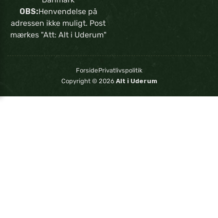
OBS:
Henvendelse på
adressen ikke muligt. Post
mærkes "Att: Alt i Uderum"
Forside
Privatlivspolitik
Copyright © 2026
Alt i Uderum