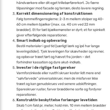
håndværkere eller dit eget trillebørførerkort. Jo færre
tilpasninger mod facade og terræn, desto lavere regning.
Korrekt dimensionering af konstruktionen
Følg tommelfingerreglerne: 2-3 m mellem stolper og 40-
60 cm mellem bjælker (max. ca. 40 cm ved 22 mm
brædder). Et for tæt bjælkemønster er dyrt; et for spinkelt
giver efterfølgende reparationer.
Smart indkøb og opbevaring
Bestil materialer i god tid (særligt lærk og ipé har lange
leveringstider). Tjek leveringen for skævheder og revner,
og opbevar træet tørt og hævet fra jorden – det
forhindrer kassation og dyre akut-indkøb.
Invester i de rigtige fastgørelser
Varmforzinkede eller rustfri skruer koster lidt mere end
“sølvfarvede” universal­skruer, men de misfarver ikke
træet og kan genudskrues ved senere udskiftninger.
Spare­skruer ruster, farver brædderne sorte og fordyrer
reparationer.
Konstruktiv beskyttelse forlænger levetiden
Skab 1 cm fald pr. meter, hold min. 10 mm mellem brædder