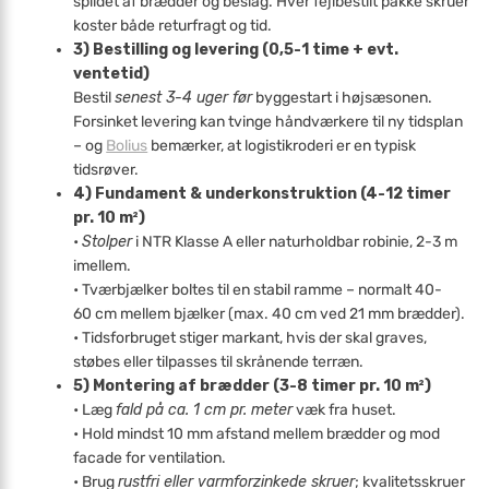
spildet af brædder og beslag. Hver fejlbestilt pakke skruer
koster både returfragt og tid.
3) Bestilling og levering (0,5-1 time + evt.
ventetid)
Bestil
senest 3-4 uger før
byggestart i højsæsonen.
Forsinket levering kan tvinge håndværkere til ny tidsplan
– og
Bolius
bemærker, at logistikroderi er en typisk
tidsrøver.
4) Fundament & underkonstruktion (4-12 timer
pr. 10 m²)
•
Stolper
i NTR Klasse A eller naturholdbar robinie, 2-3 m
imellem.
• Tværbjælker boltes til en stabil ramme – normalt 40-
60 cm mellem bjælker (max. 40 cm ved 21 mm brædder).
• Tidsforbruget stiger markant, hvis der skal graves,
støbes eller tilpasses til skrånende terræn.
5) Montering af brædder (3-8 timer pr. 10 m²)
• Læg
fald på ca. 1 cm pr. meter
væk fra huset.
• Hold mindst 10 mm afstand mellem brædder og mod
facade for ventilation.
• Brug
rustfri eller varmforzinkede skruer
; kvalitetsskruer