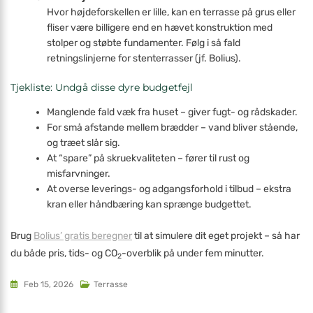
Hvor højdeforskellen er lille, kan en terrasse på grus eller
fliser være billigere end en hævet konstruktion med
stolper og støbte fundamenter. Følg i så fald
retningslinjerne for stenterrasser (jf. Bolius).
Tjekliste: Undgå disse dyre budgetfejl
Manglende fald væk fra huset – giver fugt- og rådskader.
For små afstande mellem brædder – vand bliver stående,
og træet slår sig.
At “spare” på skruekvaliteten – fører til rust og
misfarvninger.
At overse leverings- og adgangsforhold i tilbud – ekstra
kran eller håndbæring kan sprænge budgettet.
Brug
Bolius’ gratis beregner
til at simulere dit eget projekt – så har
du både pris, tids- og CO
-overblik på under fem minutter.
2
Feb 15, 2026
Terrasse