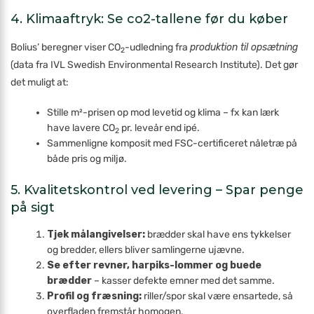
4. Klimaaftryk: Se co2-tallene før du køber
Bolius’ beregner viser CO
-udledning fra
produktion til opsætning
2
(data fra IVL Swedish Environmental Research Institute). Det gør
det muligt at:
Stille m²-prisen op mod levetid og klima – fx kan lærk
have lavere CO
pr. leveår end ipé.
2
Sammenligne komposit med FSC-certificeret nåletræ på
både pris og miljø.
5. Kvalitets­kontrol ved levering – Spar penge
på sigt
Tjek målangivelser:
brædder skal have ens tykkelser
og bredder, ellers bliver samlingerne ujævne.
Se efter revner, harpiks-lommer og buede
brædder
– kasser defekte emner med det samme.
Profil og fræsning:
riller/spor skal være ensartede, så
overfladen fremstår homogen.