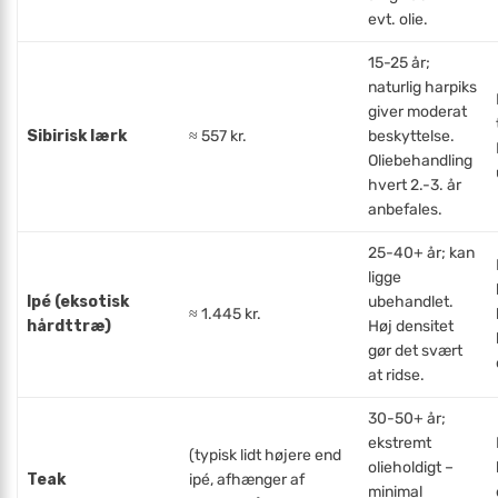
evt. olie.
15-25 år;
naturlig harpiks
giver moderat
Sibirisk lærk
≈ 557 kr.
beskyttelse.
Oliebehandling
hvert 2.-3. år
anbefales.
25-40+ år; kan
ligge
Ipé (eksotisk
ubehandlet.
≈ 1.445 kr.
hårdttræ)
Høj densitet
gør det svært
at ridse.
30-50+ år;
ekstremt
(typisk lidt højere end
olieholdigt –
Teak
ipé, afhænger af
minimal