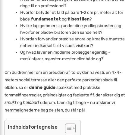
ringe til en professionel?
Hvorfor betyder et fald på bare 1-2 cm pr. meter alt for
både
fundamentet
og
flisestilen
?
Hvilke lag gemmer sig under dine yndlingsbrosten, og
hvorfor er pladevibratoren den sande helt?
Hvordan forvandler præcise snore og kreative mønstre
enhver indkørsel til et visuelt visitkort?
Og hvad laver en moderne brolægger egentlig –
maskinfører, mønster‐mester eller både og?
Om du drømmer om en bredden‐af‐to‐cykler havesti, en 4×4-
meters social terrasse eller den perfekte parkeringsplads til
elbilen, så er
denne guide
spækket med praktiske
tommelfingerregler, prisindsigter og faglærte fif, der sikrer dig et
smukt
og
holdbart
uderum. Læn dig tilbage – nu afslører vi
hemmelighederne bag de sten, du står på!
Indholdsfortegnelse