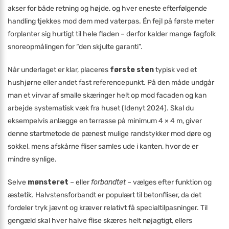
akser for både retning og højde, og hver eneste efterfølgende
handling tjekkes mod dem med vaterpas. Én fejl på første meter
forplanter sig hurtigt til hele fladen – derfor kalder mange fagfolk
snoreopmålingen for “den skjulte garanti”.
Når underlaget er klar, placeres
første sten
typisk ved et
hushjørne eller andet fast referencepunkt. På den måde undgår
man et virvar af smalle skæringer helt op mod facaden og kan
arbejde systematisk væk fra huset (Idenyt 2024). Skal du
eksempelvis anlægge en terrasse på minimum 4 × 4 m, giver
denne startmetode de pænest mulige randstykker mod døre og
sokkel, mens afskårne fliser samles ude i kanten, hvor de er
mindre synlige.
Selve
mønsteret
– eller
forbandtet
– vælges efter funktion og
æstetik. Halvstensforbandt er populært til betonfliser, da det
fordeler tryk jævnt og kræver relativt få specialtilpasninger. Til
gengæld skal hver halve flise skæres helt nøjagtigt, ellers