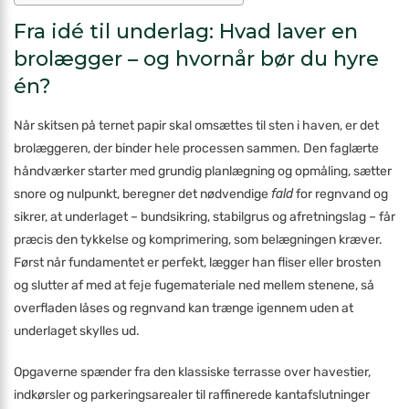
Fra idé til underlag: Hvad laver en
brolægger – og hvornår bør du hyre
én?
Når skitsen på ternet papir skal omsættes til sten i haven, er det
brolæggeren, der binder hele processen sammen. Den faglærte
håndværker starter med grundig planlægning og opmåling, sætter
snore og nulpunkt, beregner det nødvendige
fald
for regnvand og
sikrer, at underlaget – bundsikring, stabilgrus og afretningslag – får
præcis den tykkelse og komprimering, som belægningen kræver.
Først når fundamentet er perfekt, lægger han fliser eller brosten
og slutter af med at feje fugemateriale ned mellem stenene, så
overfladen låses og regnvand kan trænge igennem uden at
underlaget skylles ud.
Opgaverne spænder fra den klassiske terrasse over havestier,
indkørsler og parkeringsarealer til raffinerede kantafslutninger