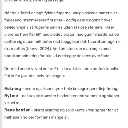
at rumme bord, stole og passage.
Når hele feltet er lagt, fyldes fugerne. Vælg vaskede materialer –
fugesand, stenmel eller fint grus – og fej dem diagonalt over
belægningen, så fugerne pakkes uden at ridse stenene. Fliser
vibreres herefter
let
med pladevibrator med gummimåtte, så de
sætter sig et par millimeter ned i læggesandet, hvorefter fugerne
slutmættes (Idenyt 2024). Ved brosten kan man nøjes med
håndkomprimering for ikke at ødelægge de uens overflader.
Dermed ender vi ved de tre F’er, der adskiller den professionelle
finish fra gør-det-selv-løsningen:
Retning
– snore og akser styrer hele belægningens linjeføring.
Rytme
– det valgte mønster binder stenene sammen og skaber
visuel ro.
Rene kanter
– skarp skæring og solid kantsikring sørger for, at
helheden holder formen i mange år.