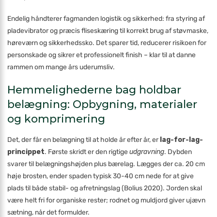
Endelig håndterer fagmanden logistik og sikkerhed: fra styring af
pladevibrator og præcis fliseskæring til korrekt brug af støvmaske,
høreværn og sikkerhedssko. Det sparer tid, reducerer risikoen for
personskade og sikrer et professionelt finish – klar til at danne
rammen om mange års uderumsliv.
Hemmelighederne bag holdbar
belægning: Opbygning, materialer
og komprimering
Det, der får en belægning til at holde år efter år, er
lag-for-lag-
princippet
. Første skridt er den rigtige
udgravning
. Dybden
svarer til belægningshøjden plus bærelag. Lægges der ca. 20 cm
høje brosten, ender spaden typisk 30-40 cm nede for at give
plads til både stabil- og afretningslag (Bolius 2020). Jorden skal
være helt fri for organiske rester; rodnet og muldjord giver ujævn
sætning, når det formulder.