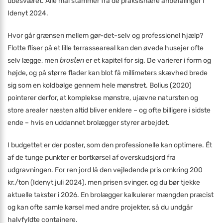
ubesværet. Alle mål stammer fra de praksisnære anbefalinger i
Idenyt 2024.
Hvor går grænsen mellem gør-det-selv og professionel hjælp?
Flotte fliser på et lille terrasseareal kan den øvede husejer ofte
selv lægge, men
brosten
er et kapitel for sig. De varierer i form og
højde, og på større flader kan blot få millimeters skævhed brede
sig som en koldbølge gennem hele mønstret. Bolius (2020)
pointerer derfor, at komplekse mønstre, ujævne natursten og
store arealer næsten altid bliver enklere – og ofte billigere i sidste
ende – hvis en uddannet brolægger styrer arbejdet.
I budgettet er der poster, som den professionelle kan optimere. Ét
af de tunge punkter er bortkørsel af overskudsjord fra
udgravningen. For ren jord lå den vejledende pris omkring 200
kr./ton (Idenyt juli 2024), men prisen svinger, og du bør tjekke
aktuelle takster i 2026. En brolægger kalkulerer mængden præcist
og kan ofte samle kørsel med andre projekter, så du undgår
halvfyldte containere.