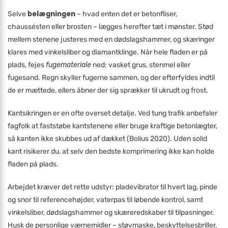
Selve
belægningen
– hvad enten det er betonfliser,
chaussésten eller brosten – lægges herefter tæt i mønster. Stød
mellem stenene justeres med en dødslagshammer, og skæringer
klares med vinkelsliber og diamantklinge. Når hele fladen er på
plads, fejes
fugemateriale
ned: vasket grus, stenmel eller
fugesand. Regn skyller fugerne sammen, og der efterfyldes indtil
de er mættede, ellers åbner der sig sprækker til ukrudt og frost.
Kantsikringen er en ofte overset detalje. Ved tung trafik anbefaler
fagfolk at faststøbe kantstenene eller bruge kraftige betonlægter,
så kanten ikke skubbes ud af dækket (Bolius 2020). Uden solid
kant risikerer du, at selv den bedste komprimering ikke kan holde
fladen på plads.
Arbejdet kræver det rette udstyr: pladevibrator til hvert lag, pinde
og snor til referencehøjder, vaterpas til løbende kontrol, samt
vinkelsliber, dødslagshammer og skæreredskaber til tilpasninger.
Husk de personlige værnemidler – støvmaske, beskyttelsesbriller,