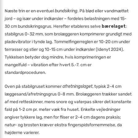
Næste trin er en eventuel
bundsikring
. På blød eller vandmættet
jord – og især under indkørsler – fordeles belastningen med 15-
30 cm bundsikringsgrus. Herefter etableres selve
bærelaget
:
stabilgrus 0-32 mm, som brolæggeren komprimerer grundigt med
pladevibrator i tynde lag. Tommelfingerreglen er 10-20 cm under
terrasser og stier og 10-15 cm under indkørsler (Idenyt 2024).
Tykkelsen betyder dog mindre, hvis komprimeringen er
mangelfuld – vibration efter hvert 5.-7. cm er
standardproceduren.
Oven på stabilgruset kommer
afretningslaget
, typisk 2-4 cm
læggesand/afretningsgrus 0-8 mm. Brolæggeren trækker sandet
af med retteskinner, mens snore og vaterpas sikrer det konstante
fald på 1-2 cm pr. meter væk fra huset. Enkelte vejledninger
angiver tykkere lag, men for fliser er 2-4 cm dagens praksis;
natur- og brosten kræver ekstra fingerspidsfornemmelse, da
højderne varierer.