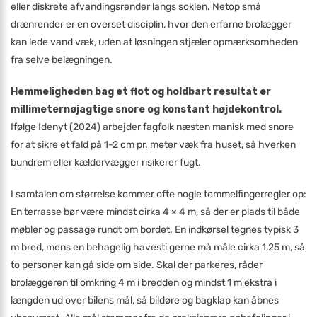
eller diskrete afvandingsrender langs soklen. Netop små
drænrender er en overset disciplin, hvor den erfarne brolægger
kan lede vand væk, uden at løsningen stjæler opmærksomheden
fra selve belægningen.
Hemmeligheden bag et flot og holdbart resultat er
millimeternøjagtige snore og konstant højdekontrol.
Ifølge Idenyt (2024) arbejder fagfolk næsten manisk med snore
for at sikre et fald på 1-2 cm pr. meter væk fra huset, så hverken
bundrem eller kældervægger risikerer fugt.
I samtalen om størrelse kommer ofte nogle tommelfingerregler op:
En terrasse bør være mindst cirka 4 × 4 m, så der er plads til både
møbler og passage rundt om bordet. En indkørsel tegnes typisk 3
m bred, mens en behagelig havesti gerne må måle cirka 1,25 m, så
to personer kan gå side om side. Skal der parkeres, råder
brolæggeren til omkring 4 m i bredden og mindst 1 m ekstra i
længden ud over bilens mål, så bildøre og bagklap kan åbnes