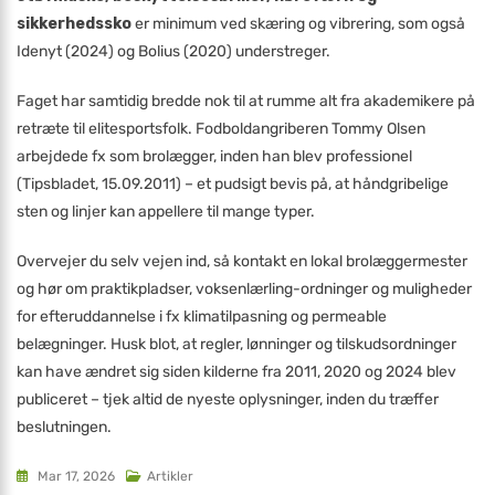
sikkerhedssko
er minimum ved skæring og vibrering, som også
Idenyt (2024) og Bolius (2020) understreger.
Faget har samtidig bredde nok til at rumme alt fra akademikere på
retræte til elitesportsfolk. Fodboldangriberen Tommy Olsen
arbejdede fx som brolægger, inden han blev professionel
(Tipsbladet, 15.09.2011) – et pudsigt bevis på, at håndgribelige
sten og linjer kan appellere til mange typer.
Overvejer du selv vejen ind, så kontakt en lokal brolæggermester
og hør om praktikpladser, voksenlærling-ordninger og muligheder
for efteruddannelse i fx klimatilpasning og permeable
belægninger. Husk blot, at regler, lønninger og tilskudsordninger
kan have ændret sig siden kilderne fra 2011, 2020 og 2024 blev
publiceret – tjek altid de nyeste oplysninger, inden du træffer
beslutningen.
Mar 17, 2026
Artikler