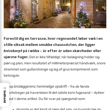
Forestil dig en terrasse, hvor regnvandet løber væk i en
stille siksak mellem smukke chaussésten, der ligger
knivskarpt
på række – år efter år uden skævheder eller
ujævne fuger.
Det er ikke tilfældigt, når belægning holder sig
pæn og plan, men resultatet af millimeterpræcist håndværk, snore
strammet som guitarstrenge og lag af grus komprimeret som
betongulv.
Netop
brolæggerens hemmelige opskrift
– fra de første
→
Indhold
blyantstreger på haveridsen til det sidste korn fugesand – dykker
vi ned i i denne artikel. Du får svar på spørgsmål som:
Hvornår er det klogt at gøre det selv, og hvornår bør du