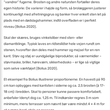
“vandrer” fugerne. Brosten og andre natursten fortæller deres
egen historie: De varierer i højde og form, så brolæggeren justerer
kontinuerligt med afretningsgrus og banker hver enkelt sten let på
plads med en dødslagshammer, indtil overfladen er i perfekt
niveau (Bolius 2020).
Skal der skæres, bruges vinkelsliber med sten- eller
diamantklinge. Typisk laves en
ridseslidse
hele vejen rundt om
stenen, hvorefter den deles med hammer og mejsel for en ren
kant. Støv og støj er uundgåelige biprodukter, så værnemidler –
støvmaske, briller, høreværn, sikkerhedssko – er lige så vigtige
som selve værktøjet (Bolius 2020).
Et eksempel fra Bolius illustrerer proportionerne: En havesti på 90
cm kan opbygges med kantsten i siderne og ca. 2,5 brosten (à 17-
18 cm) i bredden. Skal to personer kunne passere komfortabelt,
anbefaler Idenyt dog ca. 1,25 m. Til indkørsler regnes 3 m som
minimum, mens terrasser som nævnt bør være mindst 4 × 4 m for