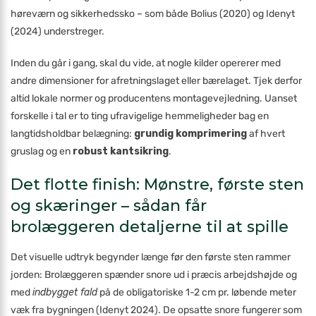
høreværn og sikkerhedssko – som både Bolius (2020) og Idenyt
(2024) understreger.
Inden du går i gang, skal du vide, at nogle kilder opererer med
andre dimensioner for afretningslaget eller bærelaget. Tjek derfor
altid lokale normer og producentens montagevejledning. Uanset
forskelle i tal er to ting ufravigelige hemmeligheder bag en
langtidsholdbar belægning:
grundig komprimering
af hvert
gruslag og en
robust kantsikring
.
Det flotte finish: Mønstre, første sten
og skæringer – sådan får
brolæggeren detaljerne til at spille
Det visuelle udtryk begynder længe før den første sten rammer
jorden: Brolæggeren spænder snore ud i præcis arbejdshøjde og
med
indbygget fald
på de obligatoriske 1-2 cm pr. løbende meter
væk fra bygningen (Idenyt 2024). De opsatte snore fungerer som