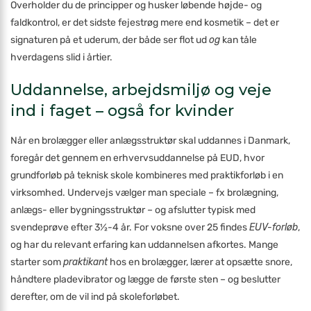
Overholder du de principper og husker løbende højde- og
faldkontrol, er det sidste fejestrøg mere end kosmetik – det er
signaturen på et uderum, der både ser flot ud
og
kan tåle
hverdagens slid i årtier.
Uddannelse, arbejdsmiljø og veje
ind i faget – også for kvinder
Når en brolægger eller anlægsstruktør skal uddannes i Danmark,
foregår det gennem en erhvervsuddannelse på EUD, hvor
grundforløb på teknisk skole kombineres med praktikforløb i en
virksomhed. Undervejs vælger man speciale – fx brolægning,
anlægs- eller bygningsstruktør – og afslutter typisk med
svendeprøve efter 3½-4 år. For voksne over 25 findes
EUV-forløb
,
og har du relevant erfaring kan uddannelsen afkortes. Mange
starter som
praktikant
hos en brolægger, lærer at opsætte snore,
håndtere pladevibrator og lægge de første sten – og beslutter
derefter, om de vil ind på skoleforløbet.