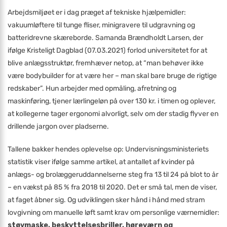
Arbejdsmiljøet er i dag præget af tekniske hjælpemidler:
vakuumløftere til tunge fliser, minigravere til udgravning og
batteridrevne skæreborde. Samanda Brændholdt Larsen, der
ifølge Kristeligt Dagblad (07.03.2021) forlod universitetet for at
blive anlægsstruktør, fremhæver netop, at “man behøver ikke
være bodybuilder for at være her – man skal bare bruge de rigtige
redskaber”. Hun arbejder med opmåling, afretning og
maskinføring, tjener lærlingeløn på over 130 kr. i timen og oplever,
at kollegerne tager ergonomi alvorligt, selv om der stadig flyver en
drillende jargon over pladserne.
Tallene bakker hendes oplevelse op: Undervisningsministeriets
statistik viser ifølge samme artikel, at antallet af kvinder på
anlægs- og brolæggeruddannelserne steg fra 13 til 24 på blot to år
– en vækst på 85 % fra 2018 til 2020. Det er små tal, men de viser,
at faget åbner sig. Og udviklingen sker hånd i hånd med stram
lovgivning om manuelle løft samt krav om personlige værnemidler:
støvmaske, beskyttelsesbriller, høreværn og