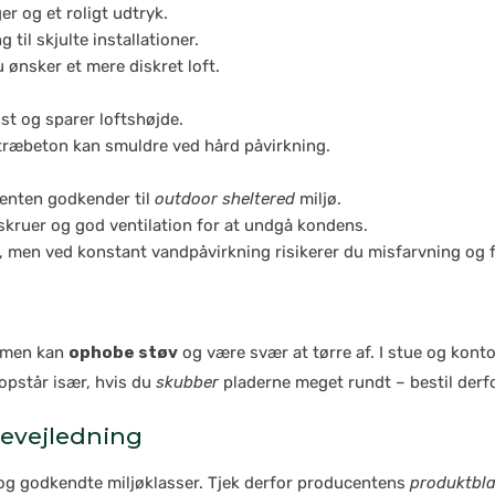
r og et roligt udtryk.
il skjulte installationer.
du ønsker et mere diskret loft.
st og sparer loftshøjde.
 træbeton kan smuldre ved hård påvirkning.
centen godkender til
outdoor sheltered
miljø.
skruer og god ventilation for at undgå kondens.
t, men ved konstant vandpåvirkning risikerer du misfarvning og
 men kan
ophobe støv
og være svær at tørre af. I stue og kont
opstår især, hvis du
skubber
pladerne meget rundt – bestil derfo
gevejledning
 og godkendte miljøklasser. Tjek derfor producentens
produktbl