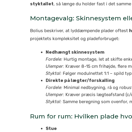
styktallet
, så længe du holder fast i det samme
Montagevalg: Skinnesystem elle
Bolius beskriver, at lyddæmpende plader oftest
h
projektets kompleksitet og pladeforbruget:
Nedhængt skinnesystem
Fordele:
Hurtig montage, let at skifte enke
Ulemper:
Kræver 8-15 cm frihøjde, flere me
Styktal:
Følger modulnettet 1:1 – spild ty
Direkte på lægter/forskalling
Fordele:
Minimal nedbygning, rå og robust 
Ulemper:
Kræver præcis lægteafstand (c/c 
Styktal:
Samme beregning som ovenfor, 
Rum for rum: Hvilken plade hvo
Stue