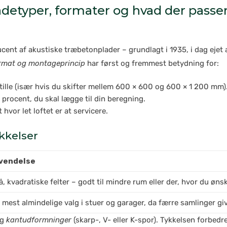
adetyper, formater og hvad der passer 
cent af akustiske træbetonplader – grundlagt i 1935, i dag eje
ormat og montageprincip
har først og fremmest betydning for:
ille (især hvis du skifter mellem 600 × 600 og 600 × 1 200 mm)
procent, du skal lægge til din beregning.
 hvor let loftet er at servicere.
kkelser
vendelse
, kvadratiske felter – godt til mindre rum eller der, hvor du øn
 mest almindelige valg i stuer og garager, da færre samlinger giv
og
kantudformninger
(skarp-, V- eller K-spor). Tykkelsen forbe