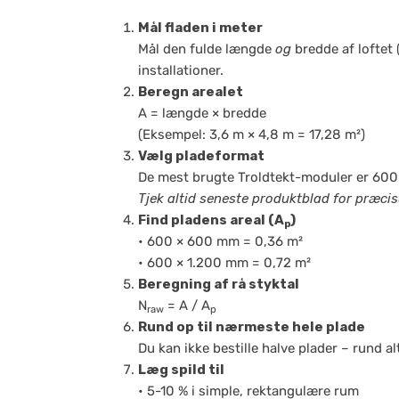
Mål fladen i meter
Mål den fulde længde
og
bredde af loftet 
installationer.
Beregn arealet
A = længde × bredde
(Eksempel: 3,6 m × 4,8 m = 17,28 m²)
Vælg pladeformat
De mest brugte Troldtekt-moduler er 600
Tjek altid seneste produktblad for præci
Find pladens areal (A
)
p
• 600 × 600 mm = 0,36 m²
• 600 × 1.200 mm = 0,72 m²
Beregning af rå styktal
N
= A / A
raw
p
Rund op til nærmeste hele plade
Du kan ikke bestille halve plader – rund al
Læg spild til
• 5-10 % i simple, rektangulære rum