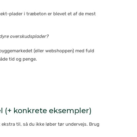
ekt-plader i træbeton er blevet et af de mest
k dyre overskudsplader?
l byggemarkedet (eller webshoppen) med fuld
både tid og penge.
l (+ konkrete eksempler)
kstra til, så du ikke løber tør undervejs. Brug