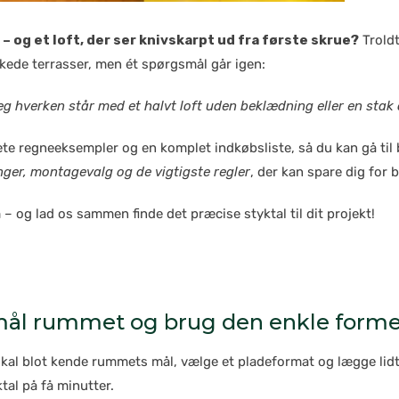
 og et loft, der ser knivskarpt ud fra første skrue?
Troldt
kede terrasser, men ét spørgsmål går igen:
jeg hverken står med et halvt loft uden beklædning eller en sta
ete regneeksempler og en komplet indkøbsliste, så du kan gå ti
ger, montagevalg og de vigtigste regler
, der kan spare dig for 
 og lad os sammen finde det præcise styktal til dit projekt!
 mål rummet og brug den enkle forme
skal blot kende rummets mål, vælge et pladeformat og lægge lidt e
al på få minutter.