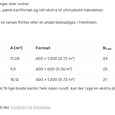
ger eller nicher
, pæne kantforløb og lidt ekstra til uforudsete hændelser.
en lampe flyttes eller en plade beskadiges i fremtiden.
A (m²)
Format
N
raw
17,28
600 × 1.200 (0,72 m²)
24
9,0
600 × 600 (0,36 m²)
25
15,12
600 × 1.200 (0,72 m²)
21
å lige brede kanter hele vejen rundt, kan der ryge en ekstra plad
så læs
Troldtekt på Wikipedia
.