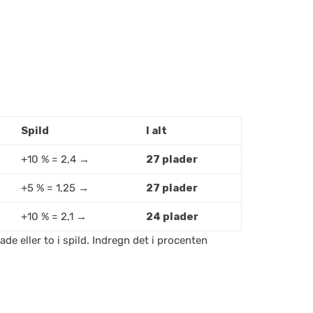
Spild
I alt
+10 % = 2,4 →
27 plader
+5 % = 1,25 →
27 plader
+10 % = 2,1 →
24 plader
e eller to i spild. Indregn det i procenten