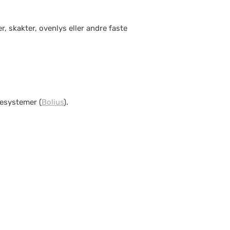
r, skakter, ovenlys eller andre faste
esystemer (
Bolius
).