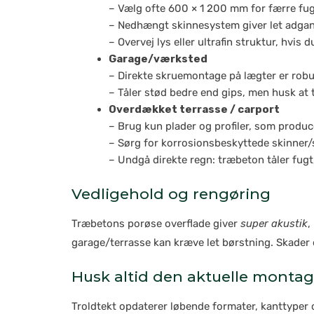
– Vælg ofte 600 × 1 200 mm for færre fuge
– Nedhængt skinnesystem giver let adgang t
– Overvej lys eller ultrafin struktur, hvis 
Garage/værksted
– Direkte skrue­montage på lægter er robu
– Tåler stød bedre end gips, men husk at
Overdækket terrasse / carport
– Brug kun plader og profiler, som produ
– Sørg for korrosionsbeskyttede skinner/
– Undgå direkte regn: træbeton tåler fug
Vedligehold og rengøring
Træbetons porøse overflade giver
super akustik
,
garage/terrasse kan kræve let børstning. Skader 
Husk altid den aktuelle monta
Troldtekt opdaterer løbende formater, kanttyper