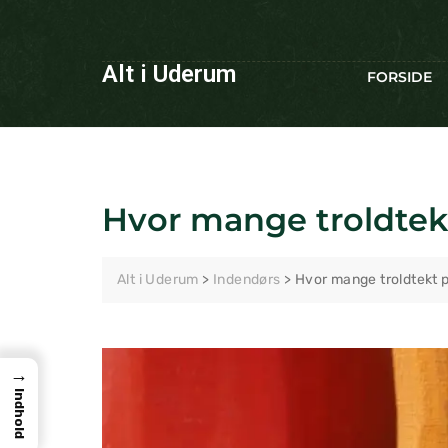
Alt i Uderum
FORSIDE
Hvor mange troldtekt
Alt i Uderum
>
Indendørs
>
Hvor mange troldtekt p
→
Indhold