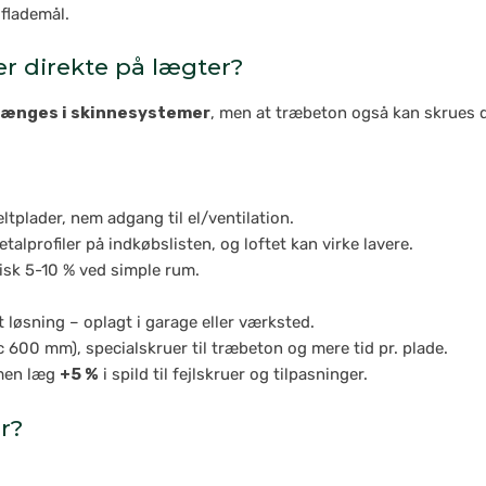
 flademål.
r direkte på lægter?
ænges i skinnesystemer
, men at træbeton også kan skrues d
ltplader, nem adgang til el/ventilation.
talprofiler på indkøbslisten, og loftet kan virke lavere.
pisk 5-10 % ved simple rum.
løsning – oplagt i garage eller værksted.
600 mm), specialskruer til træbeton og mere tid pr. plade.
men læg
+5 %
i spild til fejlskruer og tilpasninger.
r?