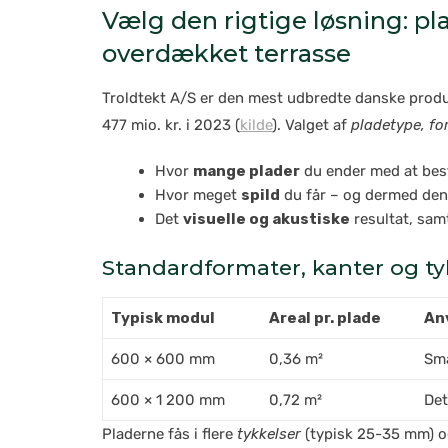
Vælg den rigtige løsning: pl
overdækket terrasse
Troldtekt A/S er den mest udbredte danske produ
477 mio. kr. i 2023 (
kilde
). Valget af
pladetype, f
Hvor
mange plader
du ender med at best
Hvor meget
spild
du får – og dermed den 
Det
visuelle og akustiske
resultat, samt
Standardformater, kanter og ty
Typisk modul
Areal pr. plade
An
600 × 600 mm
0,36 m²
Små
600 × 1 200 mm
0,72 m²
Det
Pladerne fås i flere
tykkelser
(typisk 25-35 mm) 