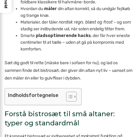
Indhold
foldbare klassikere til halvmåne-borde.
Hvordan du
måler
din altan korrekt, så du undgår fejlkøb
og trange knæ.
Materialer, der tåler
nordisk regn, blæst og frost
– og som
stadig ser indbydende ud, når solen endelig titter frem.
Smarte
pladsoptimerende hacks
, der får hver eneste
centimeter til at tælle – uden at gå på kompromis med
komforten.
Sæt dig godt til rette (måske bare i sofaen for nu), og lad os
sammen finde det bistrosæt, der giver din altan nyt liv – uanset om
den måler én eller to gulvfliser i dybden.
Indholdsfortegnelse
Forstå bistrosæt til små altaner:
typer og standardmål
Et kompakt bistrosæt er indbegrebet af
maksimal funktion på