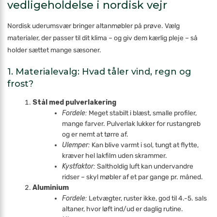
vedligeholdelse i nordisk vejr
Nordisk uderumsvær bringer altan­møbler på prøve. Vælg
materialer, der passer til dit klima – og giv dem kærlig pleje – så
holder sættet mange sæsoner.
1. Materialevalg: Hvad tåler vind, regn og
frost?
Stål med pulverlakering
Fordele:
Meget stabilt i blæst, smalle profiler,
mange farver. Pulverlak lukker for rustangreb
og er nemt at tørre af.
Ulemper:
Kan blive varmt i sol, tungt at flytte,
kræver hel lakfilm uden skrammer.
Kystfaktor:
Saltholdig luft kan under­vandre
ridser – skyl møbler af et par gange pr. måned.
Aluminium
Fordele:
Letvægter, ruster ikke, god til 4.-5. sals
altaner, hvor løft ind/ud er daglig rutine.