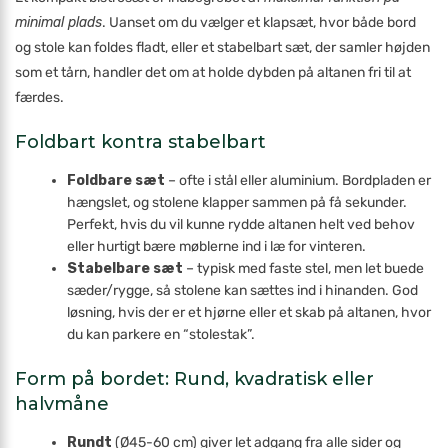
minimal plads
. Uanset om du vælger et klapsæt, hvor både bord
og stole kan foldes fladt, eller et stabelbart sæt, der samler højden
som et tårn, handler det om at holde dybden på altanen fri til at
færdes.
Foldbart kontra stabelbart
Foldbare sæt
– ofte i stål eller aluminium. Bordpladen er
hængslet, og stolene klapper sammen på få sekunder.
Perfekt, hvis du vil kunne rydde altanen helt ved behov
eller hurtigt bære møblerne ind i læ for vinteren.
Stabelbare sæt
– typisk med faste stel, men let buede
sæder/rygge, så stolene kan sættes ind i hinanden. God
løsning, hvis der er et hjørne eller et skab på altanen, hvor
du kan parkere en “stolestak”.
Form på bordet: Rund, kvadratisk eller
halvmåne
Rundt
(Ø45-60 cm) giver let adgang fra alle sider og