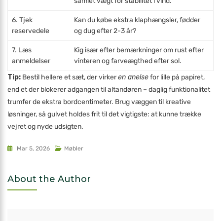
samlet vægt for stabilitet i vind.
6. Tjek
Kan du købe ekstra klaphængsler, fødder
reservedele
og dug efter 2-3 år?
7. Læs
Kig især efter bemærkninger om rust efter
anmeldelser
vinteren og farveægthed efter sol.
Tip:
Bestil hellere et sæt, der virker
en anelse
for lille på papiret,
end et der blokerer adgangen til altandøren – daglig funktionalitet
trumfer de ekstra bordcentimeter. Brug væggen til kreative
løsninger, så gulvet holdes frit til det vigtigste: at kunne trække
vejret og nyde udsigten.
Mar 5, 2026
Møbler
About the Author