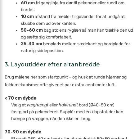
60 cm
fri ganglinje fra dør til gelænder eller rundt om
bordet.
10 cm
afstand fra møbler til gelænder for at undgå at
skubbe dem ud over kanten.
50-60 cm
bag stolens ryglæn så man kan trække den ud
og sætte sig komfortabelt.
25-30 cm
benplads mellem sædekant og bordplade for
naturlig siddeposition.
3. Layoutidéer efter altanbredde
Brug målene her som startpunkt – og husk at runde hjørner og
foldemekanismer ofte giver et par ekstra centimeter luft.
< 70 cm dybde
Vælg et
væghængt
eller
halvrundt
bord (Ø40-50 cm)
fastgjort på gelænderet. Supplér med én klapstol, der kan
hænge på væggen, når den ikke er i brug.
70-90 cm dybde
Et rundt Ø50-60 cm bord eller et kvadratisk 50×50 cm bord