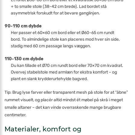
+ to smalle stole (38-42 cm brede). Lad bordet stå
asymmetrisk forskudt for at bevare ganglinjen.
90-110 cm dybde
Her passer et 60×60 cm bord eller et Ø60-65 cm rundt
bord. To almindelige stole kan placeres mod hver sin side,
stadig med 60 cm passage langs væggen.
110-130 cm dybde
Du kan tillade et Ø70 cm rundt bord eller 70×70 cm kvadrat.
Overvej stabelstole med armlæn for ekstra komfort – og
plant en slank krydderurtehylde bagved.
Tip: Brug lyse farver eller transparent mesh på stole for at “åbne”
rummet visuelt, og placér altid mindst ét møbel på skrå i meget
smalle altaner – det kan vinde overraskende mange brugbare
centimeter.
Materialer, komfort og