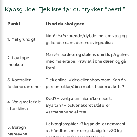
Købsguide: Tjekliste før du trykker “bestil”
Punkt
Hvad du skal gøre
Notér
indre
bredde/dybde mellem væg og
1. Mål grundigt
gelænder samt dørens svingradius.
Markér bordets og stolens omrids på gulvet
2. Lav tape-
med malertape. Prøv at åbne døren og gå
mockup
forbi.
3. Kontrollér
Tjek online-video eller showroom: Kan én
foldemekanismer
person lukke/åbne møblet uden at løfte?
Kyst? – vælg aluminium/komposit.
4. Vælg materiale
Byaltan? – pulverlakeret stål eller
efter klima
varmebehandlet træ.
Letvægtsmøbler <7 kg pr. del er nemmest
5. Beregn
at håndtere, men sørg stadig for >30 kg
bæreevne