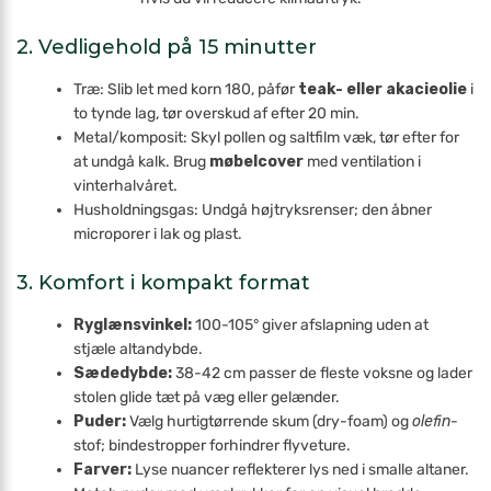
2. Vedligehold på 15 minutter
Træ: Slib let med korn 180, påfør
teak- eller akacieolie
i
to tynde lag, tør overskud af efter 20 min.
Metal/komposit: Skyl pollen og saltfilm væk, tør efter for
at undgå kalk. Brug
møbelcover
med ventilation i
vinterhalvåret.
Husholdningsgas: Undgå højtryksrenser; den åbner
micro­porer i lak og plast.
3. Komfort i kompakt format
Ryglænsvinkel:
100-105° giver afslapning uden at
stjæle altan­dybde.
Sædedybde:
38-42 cm passer de fleste voksne og lader
stolen glide tæt på væg eller gelænder.
Puder:
Vælg hurtig­tørrende skum (dry-foam) og
olefin
-
stof; bindestropper forhindrer flyve­ture.
Farver:
Lyse nuancer reflekterer lys ned i smalle altaner.