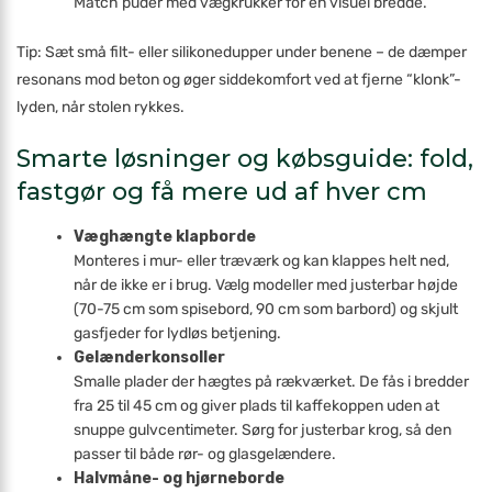
Match puder med vægkrukker for en visuel bredde.
Tip: Sæt små filt- eller silikonedupper under benene – de dæmper
resonans mod beton og øger siddekomfort ved at fjerne “klonk”-
lyden, når stolen rykkes.
Smarte løsninger og købsguide: fold,
fastgør og få mere ud af hver cm
Væghængte klapborde
Monteres i mur- eller træværk og kan klappes helt ned,
når de ikke er i brug. Vælg modeller med justerbar højde
(70-75 cm som spisebord, 90 cm som barbord) og skjult
gasfjeder for lydløs betjening.
Gelænderkonsoller
Smalle plader der hægtes på rækværket. De fås i bredder
fra 25 til 45 cm og giver plads til kaffekoppen uden at
snuppe gulvcentimeter. Sørg for justerbar krog, så den
passer til både rør- og glasgelændere.
Halvmåne- og hjørneborde