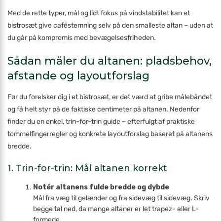
Med de rette typer, mål og lidt fokus på vindstabilitet kan et
bistrosæt give caféstemning selv på den smalleste altan – uden at
du går på kompromis med bevægelsesfriheden.
Sådan måler du altanen: pladsbehov,
afstande og layoutforslag
Før du forelsker dig i et bistrosæt, er det værd at gribe målebåndet
og få helt styr på de faktiske centimeter på altanen. Nedenfor
finder du en enkel, trin-for-trin guide – efterfulgt af praktiske
tommelfingerregler og konkrete layoutforslag baseret på altanens
bredde.
1. Trin-for-trin: Mål altanen korrekt
Notér altanens fulde bredde og dybde
Mål fra væg til gelænder og fra sidevæg til sidevæg. Skriv
begge tal ned, da mange altaner er let trapez- eller L-
formede.