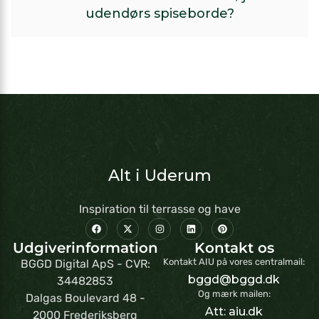
udendørs spiseborde?
Alt i Uderum
Inspiration til terrasse og have
Udgiverinformation
Kontakt os
Kontakt AIU på vores centralmail:
BGGD Digital ApS - CVR:
bggd@bggd.dk
34482853
Og mærk mailen:
Dalgas Boulevard 48 -
Att: aiu.dk
2000 Frederiksberg