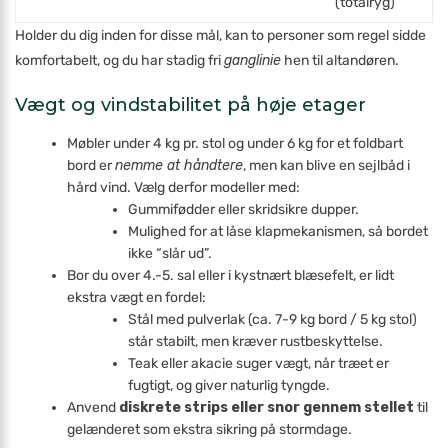
(totalryg)
Holder du dig inden for disse mål, kan to personer som regel sidde
komfortabelt, og du har stadig fri
ganglinie
hen til altandøren.
Vægt og vindstabilitet på høje etager
Møbler under 4 kg pr. stol og under 6 kg for et foldbart
bord er
nemme at håndtere
, men kan blive en sejlbåd i
hård vind. Vælg derfor modeller med:
Gummifødder eller skridsikre dupper.
Mulighed for at låse klapmekanismen, så bordet
ikke “slår ud”.
Bor du over 4.-5. sal eller i kystnært blæsefelt, er lidt
ekstra vægt en fordel:
Stål med pulverlak (ca. 7-9 kg bord / 5 kg stol)
står stabilt, men kræver rustbeskyttelse.
Teak eller akacie suger vægt, når træet er
fugtigt, og giver naturlig tyngde.
Anvend
diskrete strips eller snor gennem stellet
til
gelænderet som ekstra sikring på stormdage.