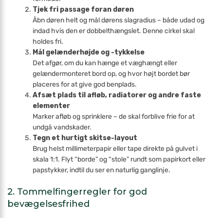
Tjek fri passage foran døren
Åbn døren helt og mål dørens slagradius – både udad og
indad hvis den er dobbelthængslet. Denne cirkel skal
holdes fri.
Mål gelænderhøjde og -tykkelse
Det afgør, om du kan hænge et væghængt eller
gelændermonteret bord op, og hvor højt bordet bør
placeres for at give god benplads.
Afsæt plads til afløb, radiatorer og andre faste
elementer
Marker afløb og sprinklere – de skal forblive frie for at
undgå vandskader.
Tegn et hurtigt skitse-layout
Brug helst millimeterpapir eller tape direkte på gulvet i
skala 1:1. Flyt “borde” og “stole” rundt som papirkort eller
papstykker, indtil du ser en naturlig ganglinje.
2. Tommelfingerregler for god
bevægelsesfrihed