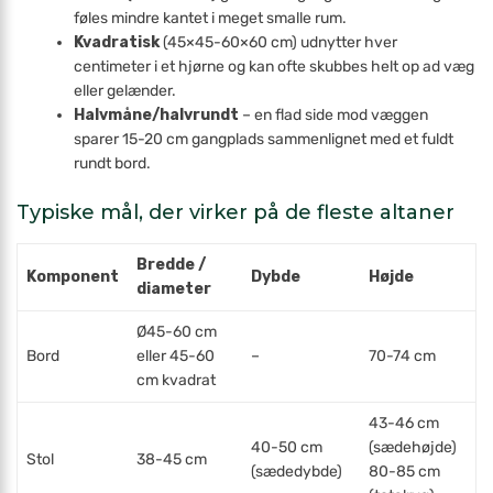
føles mindre kantet i meget smalle rum.
Kvadratisk
(45×45-60×60 cm) udnytter hver
centimeter i et hjørne og kan ofte skubbes helt op ad væg
eller gelænder.
Halvmåne/halvrundt
– en flad side mod væggen
sparer 15-20 cm gangplads sammenlignet med et fuldt
rundt bord.
Typiske mål, der virker på de fleste altaner
Bredde /
Komponent
Dybde
Højde
diameter
Ø45-60 cm
Bord
eller 45-60
–
70-74 cm
cm kvadrat
43-46 cm
40-50 cm
(sædehøjde)
Stol
38-45 cm
(sædedybde)
80-85 cm