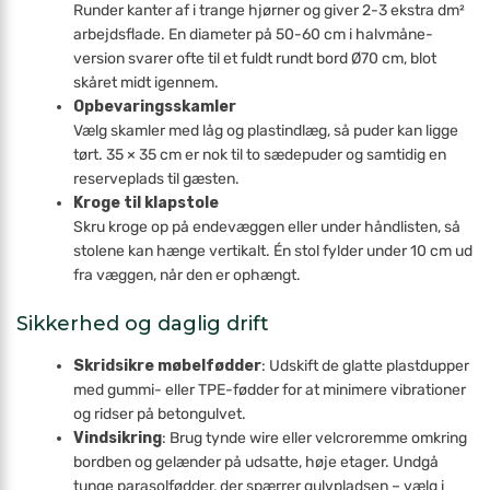
Runder kanter af i trange hjørner og giver 2-3 ekstra dm²
arbejdsflade. En diameter på 50-60 cm i halvmåne-
version svarer ofte til et fuldt rundt bord Ø70 cm, blot
skåret midt igennem.
Opbevaringsskamler
Vælg skamler med låg og plastindlæg, så puder kan ligge
tørt. 35 × 35 cm er nok til to sædepuder og samtidig en
reserveplads til gæsten.
Kroge til klapstole
Skru kroge op på endevæggen eller under håndlisten, så
stolene kan hænge vertikalt. Én stol fylder under 10 cm ud
fra væggen, når den er ophængt.
Sikkerhed og daglig drift
Skridsikre møbelfødder
: Udskift de glatte plastdupper
med gummi- eller TPE-fødder for at minimere vibrationer
og ridser på betongulvet.
Vindsikring
: Brug tynde wire eller velcroremme omkring
bordben og gelænder på udsatte, høje etager. Undgå
tunge parasolfødder, der spærrer gulvpladsen – vælg i