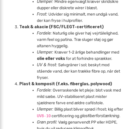
Ulemper:
Mindre egenvægt kræver skridsikre
dupper eller diskrete wirer i blæst.
Frost:
Udvider sig minimalt, men undgå vand,
der kan fryse i hulprofiler.
Teak & akacie (FSC/FLEGT-certificeret)
Fordele:
Naturlig olie giver høj vejr­tålelighed,
varm feel og patina. Træ sluger støj og gør
altanen hyggelig.
Ulemper:
Kræver 1-2 årlige behandlinger med
olie eller voks
for at forhindre sprækker.
UV & frost:
Sølvgråner i sol; beskyt mod
stående vand, der kan trække fibre op, når det
fryser.
Plast & komposit (f.eks. fiberglas, poly­wood)
Fordele:
Overraskende let pleje: blot vask med
mild sæbe. UV-stabiliseret plast mister
sjældnere farve end ældre caféstole.
Ulemper:
Billig plast bliver sprød i frost; kig efter
UV8-10
certificering og
glasfiberforstærkning
.
Grøn profil:
Vælg genanvendt PP eller HDPE,
hvis du vil reducere klimaaftryk.