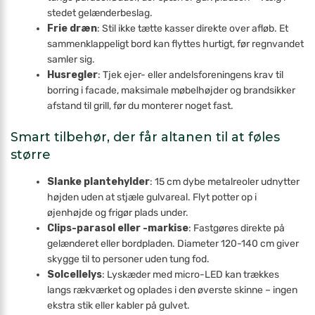
stedet gelænderbeslag.
Frie dræn
: Stil ikke tætte kasser direkte over afløb. Et
sammenklappeligt bord kan flyttes hurtigt, før regnvandet
samler sig.
Husregler
: Tjek ejer- eller andelsforeningens krav til
borring i facade, maksimale møbelhøjder og brandsikker
afstand til grill, før du monterer noget fast.
Smart tilbehør, der får altanen til at føles
større
Slanke plantehylder
: 15 cm dybe metalreoler udnytter
højden uden at stjæle gulvareal. Flyt potter op i
øjenhøjde og frigør plads under.
Clips-parasol eller -markise
: Fastgøres direkte på
gelænderet eller bordpladen. Diameter 120-140 cm giver
skygge til to personer uden tung fod.
Solcellelys
: Lyskæder med micro-LED kan trækkes
langs rækværket og oplades i den øverste skinne – ingen
ekstra stik eller kabler på gulvet.