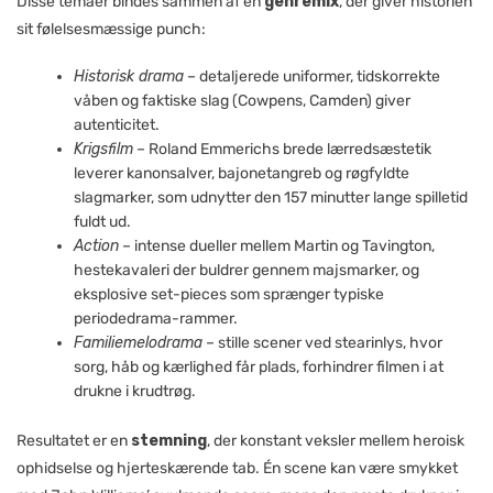
Disse temaer bindes sammen af en
genremix
, der giver historien
sit følelsesmæssige punch:
Historisk drama
– detaljerede uniformer, tidskorrekte
våben og faktiske slag (Cowpens, Camden) giver
autenticitet.
Krigsfilm
– Roland Emmerichs brede lærredsæstetik
leverer kanonsalver, bajonetangreb og røgfyldte
slagmarker, som udnytter den 157 minutter lange spilletid
fuldt ud.
Action
– intense dueller mellem Martin og Tavington,
hestekavaleri der buldrer gennem majsmarker, og
eksplosive set-pieces som sprænger typiske
periodedrama-rammer.
Familiemelodrama
– stille scener ved stearinlys, hvor
sorg, håb og kærlighed får plads, forhindrer filmen i at
drukne i krudtrøg.
Resultatet er en
stemning
, der konstant veksler mellem heroisk
ophidselse og hjerteskærende tab. Én scene kan være smykket