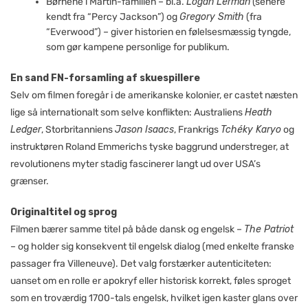
Børnene i Martin-familien – bl.a.
Logan Lerman
(senere
kendt fra “Percy Jackson”) og
Gregory Smith
(fra
“Everwood”) – giver historien en følelsesmæssig tyngde,
som gør kampene personlige for publikum.
En sand FN-forsamling af skuespillere
Selv om filmen foregår i de amerikanske kolonier, er castet næsten
lige så internationalt som selve konflikten: Australiens
Heath
Ledger
, Storbritanniens
Jason Isaacs
, Frankrigs
Tchéky Karyo
og
instruktøren Roland Emmerichs tyske baggrund understreger, at
revolutionens myter stadig fascinerer langt ud over USA’s
grænser.
Originaltitel og sprog
Filmen bærer samme titel på både dansk og engelsk –
The Patriot
– og holder sig konsekvent til engelsk dialog (med enkelte franske
passager fra Villeneuve). Det valg forstærker autenticiteten:
uanset om en rolle er apokryf eller historisk korrekt, føles sproget
som en troværdig 1700-tals engelsk, hvilket igen kaster glans over