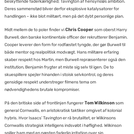
beskyttende faderkærlighed; Tavington af hensynsløs ambition.
Deres sammenstød bliver derfor eksplosive katalysatorer for
handlingen – ikke blot militært, men på det dybt personlige plan.
Midt mellem de to poler finder vi
Chris Cooper
som oberst Harry
Burwell, den barske kontinentale officer der rekrutterer Benjamin.
Cooper leverer den form for rodfæstet tyngde, der gør Burwell til
både mentor og realpolitisk modvægt. Hans militære erfaring
skaber respekt hos Martin, men Burwell repræsenterer også den
institution, Benjamin frygter at miste sig selv til igen. De to
skuespillere spejler hinanden i stoisk selvkontrol, og deres
gensidige respekt understreger filmens tema om
nødvendighedens brutale kompromiser.
På den britiske side af frontlinjen fungerer
Tom Wilkinson
som
general Cornwallis, en aristokratisk taktiker omgivet af kolonial
hybris. Hvor Isaacs’ Tavington er rå brutalitet, er Wilkinsons
Cornwallis strategisk intelligens indsvøbt i høflighed. Wilkinson
spiller ham med en næsten faderlig irritation over sin