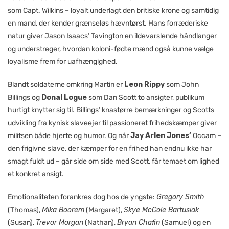
som Capt. Wilkins – loyalt underlagt den britiske krone og samtidig
en mand, der kender grænseløs hævntørst. Hans forræderiske
natur giver Jason Isaacs’ Tavington en ildevarslende håndlanger
og understreger, hvordan koloni-fødte mænd også kunne vælge
loyalisme frem for uafhængighed.
Blandt soldaterne omkring Martin er
Leon Rippy
som John
Billings og
Donal Logue
som Dan Scott to ansigter, publikum
hurtigt knytter sig til. Billings’ knastørre bemærkninger og Scotts
udvikling fra kynisk slaveejer til passioneret frihedskæmper giver
militsen både hjerte og humor. Og når
Jay Arlen Jones’
Occam –
den frigivne slave, der kæmper for en frihed han endnu ikke har
smagt fuldt ud – går side om side med Scott, får temaet om lighed
et konkret ansigt.
Emotionaliteten forankres dog hos de yngste:
Gregory Smith
(Thomas),
Mika Boorem
(Margaret),
Skye McCole Bartusiak
(Susan),
Trevor Morgan
(Nathan),
Bryan Chafin
(Samuel) og en