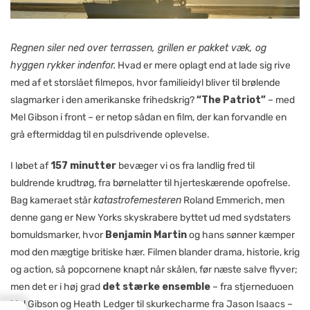
Regnen siler ned over terrassen, grillen er pakket væk, og
hyggen rykker indenfor.
Hvad er mere oplagt end at lade sig rive
med af et storslået filmepos, hvor familieidyl bliver til brølende
slagmarker i den amerikanske frihedskrig?
“The Patriot”
– med
Mel Gibson i front – er netop sådan en film, der kan forvandle en
grå eftermiddag til en pulsdrivende oplevelse.
I løbet af
157 minutter
bevæger vi os fra landlig fred til
buldrende krudtrøg, fra børnelatter til hjerteskærende opofrelse.
Bag kameraet står
katastrofemesteren
Roland Emmerich, men
denne gang er New Yorks skyskrabere byttet ud med sydstaters
bomuldsmarker, hvor
Benjamin Martin
og hans sønner kæmper
mod den mægtige britiske hær. Filmen blander drama, historie, krig
og action, så popcornene knapt når skålen, før næste salve flyver;
men det er i høj grad
det stærke ensemble
– fra stjerneduoen
Mel Gibson og Heath Ledger til skurkecharme fra Jason Isaacs –