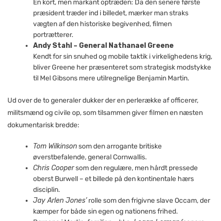
En kort, men markant optræden: Da den senere første
præsident træder ind i billedet, mærker man straks
vægten af den historiske begivenhed, filmen
portrætterer.
Andy Stahl – General Nathanael Greene
Kendt for sin snuhed og mobile taktik i virkelighedens krig,
bliver Greene her præsenteret som strategisk modstykke
til Mel Gibsons mere utilregnelige Benjamin Martin.
Ud over de to generaler dukker der en perlerække af officerer,
militsmænd og civile op, som tilsammen giver filmen en næsten
dokumentarisk bredde:
Tom Wilkinson
som den arrogante britiske
øverstbefalende, general Cornwallis.
Chris Cooper
som den regulære, men hårdt pressede
oberst Burwell – et billede på den kontinentale hærs
disciplin.
Jay Arlen Jones’
rolle som den frigivne slave Occam, der
kæmper for både sin egen og nationens frihed.