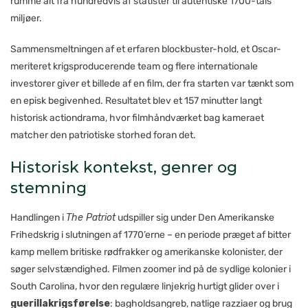
rumme alt fra hundredvis af statister til autentiske 1700-tals
miljøer.
Sammensmeltningen af et erfaren blockbuster-hold, et Oscar-
meriteret krigs­producerende team og flere internationale
investorer giver et billede af en film, der fra starten var tænkt som
en episk begivenhed. Resultatet blev et 157 minutter langt
historisk actiondrama, hvor film­håndværket bag kameraet
matcher den patriotiske storhed foran det.
Historisk kontekst, genrer og
stemning
Handlingen i
The Patriot
udspiller sig under Den Amerikanske
Frihedskrig i slutningen af 1770’erne – en periode præget af bitter
kamp mellem britiske rødfrakker og amerikanske kolonister, der
søger selvstændighed. Filmen zoomer ind på de sydlige kolonier i
South Carolina, hvor den regulære linjekrig hurtigt glider over i
guerillakrigsførelse
: bagholdsangreb, natlige razziaer og brug