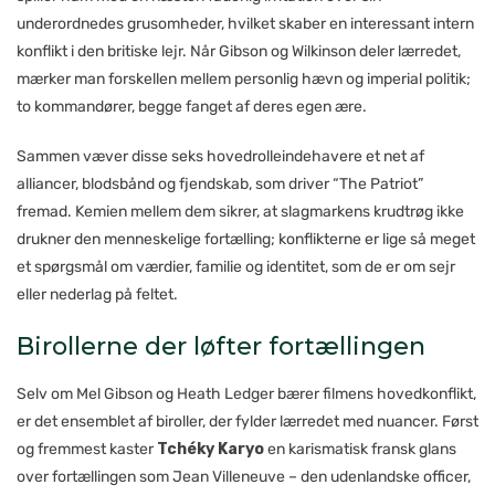
underordnedes grusomheder, hvilket skaber en interessant intern
konflikt i den britiske lejr. Når Gibson og Wilkinson deler lærredet,
mærker man forskellen mellem personlig hævn og imperial politik;
to kommandører, begge fanget af deres egen ære.
Sammen væver disse seks hovedrolleindehavere et net af
alliancer, blodsbånd og fjendskab, som driver “The Patriot”
fremad. Kemien mellem dem sikrer, at slagmarkens krudtrøg ikke
drukner den menneskelige fortælling; konflikterne er lige så meget
et spørgsmål om værdier, familie og identitet, som de er om sejr
eller nederlag på feltet.
Birollerne der løfter fortællingen
Selv om Mel Gibson og Heath Ledger bærer filmens hovedkonflikt,
er det ensemblet af biroller, der fylder lærredet med nuancer. Først
og fremmest kaster
Tchéky Karyo
en karismatisk fransk glans
over fortællingen som Jean Villeneuve – den udenlandske officer,