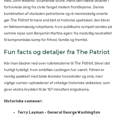
med John Williams’ svulmende score, mens den næste drukner i
fortvivlede skrig fra civile fanget mellem frontlinjerne. Denne
kombination af storladen patriotisme og rå menneskelig smerte
gør
The Patriot
til mere end blot et historisk spektakel; den bliver
en følelsesmæssig rutsjebane, hvor publikums sympati sendes på
samme rejse som Benjamin Martins egen: fra modvillig neutralitet
til kompromisløs kamp for frihed, familie og fremtid.
Fun facts og detaljer fra The Patriot
Når man bladrer ned over rulleteksterne til
The Patriot
, bliver det
hurtigt tydeligt, hvor ambitiøs castingen har været. Filmen er
nemlig spækket med både ikoniske hovedroller og små, men
vigtige cameo-optrædener af virkelige historiske skikkelser, som
giver ekstra krydderi til de 157 minutters krigsdrama.
Historiske cameoer:
Terry Layman – General George Washington