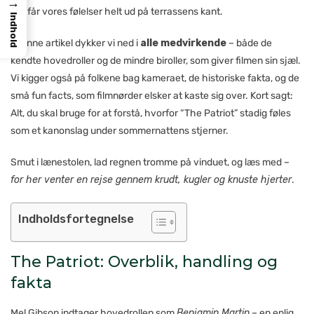
→
der får vores følelser helt ud på terrassens kant.
Indhold
I denne artikel dykker vi ned i
alle medvirkende
– både de
kendte hovedroller og de mindre biroller, som giver filmen sin sjæl.
Vi kigger også på folkene bag kameraet, de historiske fakta, og de
små fun facts, som filmnørder elsker at kaste sig over. Kort sagt:
Alt, du skal bruge for at forstå, hvorfor “The Patriot” stadig føles
som et kanonslag under sommernattens stjerner.
Smut i lænestolen, lad regnen tromme på vinduet, og læs med –
for her venter en rejse gennem krudt, kugler og knuste hjerter
.
Indholdsfortegnelse
The Patriot: Overblik, handling og
fakta
Mel Gibson indtager hovedrollen som
Benjamin Martin
– en enlig