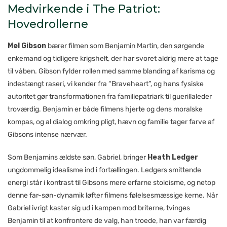
Medvirkende i The Patriot:
Hovedrollerne
Mel Gibson
bærer filmen som Benjamin Martin, den sørgende
enkemand og tidligere krigshelt, der har svoret aldrig mere at tage
til våben. Gibson fylder rollen med samme blanding af karisma og
indestængt raseri, vi kender fra “Braveheart”, og hans fysiske
autoritet gør transformationen fra familiepatriark til guerillaleder
troværdig. Benjamin er både filmens hjerte og dens moralske
kompas, og al dialog omkring pligt, hævn og familie tager farve af
Gibsons intense nærvær.
Som Benjamins ældste søn, Gabriel, bringer
Heath Ledger
ungdommelig idealisme ind i fortællingen. Ledgers smittende
energi står i kontrast til Gibsons mere erfarne stoicisme, og netop
denne far-søn-dynamik løfter filmens følelsesmæssige kerne. Når
Gabriel ivrigt kaster sig ud i kampen mod briterne, tvinges
Benjamin til at konfrontere de valg, han troede, han var færdig