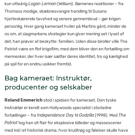
kun otteårig
Logan Lerman
(William). Børnenes reaktioner – fra
Thomass modige, skæbnesvangre handling til Susans
hjerteskærende tavshed og senere gennembrud – gør krigen
personlig. Hver gang kameraet hviler på Martins gård, minder de
os om, at slagmarkens strategier kun giver mening set i lyset af
det, han prøver at beskytte: familien. Uden disse biroller ville The
Patriot være en flot krigsfilm; med dem bliver den en fortælling om
mennesker, der hver især sætter deres identitet, tro og kærlighed
på spil for en endnu usikker fremtid.
Bag kameraet: Instruktør,
producenter og selskaber
Roland Emmerich
stod i spidsen for kameraet. Den tyske
instruktør er kendt som Hollywoods specialist i storladne
fortællinger – fra
Independence Day
til
Godzilla
(1998). Med
The
Patriot
tog han sit flair for eksplosive billeder og masse­scener
med ind i et historisk drama, hvor krudtrøg og følelser skulle have