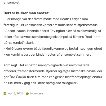
ensemblet.
Derfor husker man castet
• For mange var det første møde med Heath Ledger som
førerfigur – et karismatisk varsel om hans senere stjernestatus.
• Jason Isaacs’ isnende oberst Tavington blev så mindeværdig, at
rollen ofte nævnes som lærebogseksempel på filmens “had-ham-
på-sekundet”-skurk.
• Mel Gibson leverer både faderlig varme og brutal hævngerrighed
– en kombination, der binder resten af ensemblet sammen.
Kort sagt: Det er netop mangfoldigheden af uniformerede
officerer, fremadstormende stjerner og ægte historiske navne, der
gør
The Patriot
til en film, man kan gense blot for at opdage endnu
en lille, men vigtig brik i dens spraglede rollegalleri.
Apr 6, 2026
Indendørs