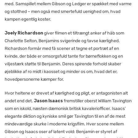
med. Samspillet mellem Gibson og Ledger er spækket med varme
og stolthed – men også med smertefuld uenighed om, hvad
kampen egentlig koster.
Joely Richardson
giver filmen et tiltrængt anker af håb som
Charlotte Selton, Benjamins svigerinde og tavse kærlighed.
Richardson formår med få scener at tegne et portræt af en
kvinde, der både er omsorgsfuld tante for børneflokken og en
viljestærk støtte til Benjamin. Deres spirende forhold skaber
øjeblikke af ro midt i kaosset og minder os om, hvad det er,
hovedpersonerne kæmper for.
Hvor heltene er drevet af kærlighed og pligt, er antagonisten alt
andet end det.
Jason Isaacs
fremstiller oberst William Tavington
som en iskold, næsten dæmonisk britisk kavaleriofficer. Isaacs’
elegante diktion og kyniske smil gør Tavington til en af de mest
mindeværdige skurke i moderne krigsfilm. Hver scene mellem
Gibson og Isaacs oser af latent vold: Benjamin er styret af