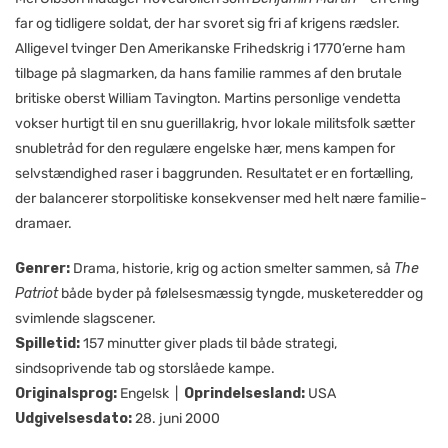
far og tidligere soldat, der har svoret sig fri af krigens rædsler.
Alligevel tvinger Den Amerikanske Frihedskrig i 1770’erne ham
tilbage på slagmarken, da hans familie rammes af den brutale
britiske oberst William Tavington. Martins personlige vendetta
vokser hurtigt til en snu guerillakrig, hvor lokale militsfolk sætter
snubletråd for den regulære engelske hær, mens kampen for
selvstændighed raser i baggrunden. Resultatet er en fortælling,
der balancerer storpolitiske konsekvenser med helt nære familie­
dramaer.
Genrer:
Drama, historie, krig og action smelter sammen, så
The
Patriot
både byder på følelsesmæssig tyngde, musketeredder og
svimlende slagscener.
Spilletid:
157 minutter giver plads til både strategi,
sindsoprivende tab og storslåede kampe.
Originalsprog:
Engelsk |
Oprindelsesland:
USA
Udgivelsesdato:
28. juni 2000