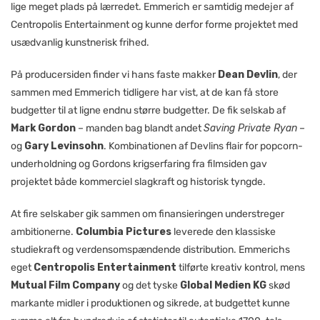
lige meget plads på lærredet. Emmerich er samtidig medejer af
Centropolis Entertainment og kunne derfor forme projektet med
usædvanlig kunstnerisk frihed.
På producersiden finder vi hans faste makker
Dean Devlin
, der
sammen med Emmerich tidligere har vist, at de kan få store
budgetter til at ligne endnu større budgetter. De fik selskab af
Mark Gordon
– manden bag blandt andet
Saving Private Ryan
–
og
Gary Levinsohn
. Kombinationen af Devlins flair for popcorn­
underholdning og Gordons krigserfaring fra film­siden gav
projektet både kommerciel slagkraft og historisk tyngde.
At fire selskaber gik sammen om finansieringen understreger
ambitionerne.
Columbia Pictures
leverede den klassiske
studie­kraft og verdensomspændende distribution. Emmerichs
eget
Centropolis Entertainment
tilførte kreativ kontrol, mens
Mutual Film Company
og det tyske
Global Medien KG
skød
markante midler i produktionen og sikrede, at budgettet kunne