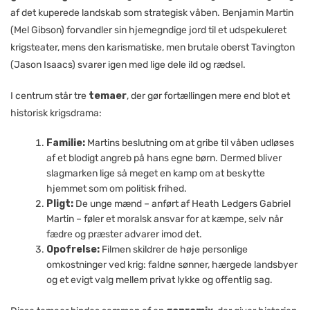
af det kuperede landskab som strategisk våben. Benjamin Martin
(Mel Gibson) forvandler sin hjemegndige jord til et udspekuleret
krigsteater, mens den karismatiske, men brutale oberst Tavington
(Jason Isaacs) svarer igen med lige dele ild og rædsel.
I centrum står tre
temaer
, der gør fortællingen mere end blot et
historisk krigsdrama:
Familie:
Martins beslutning om at gribe til våben udløses
af et blodigt angreb på hans egne børn. Dermed bliver
slagmarken lige så meget en kamp om at beskytte
hjemmet som om politisk frihed.
Pligt:
De unge mænd – anført af Heath Ledgers Gabriel
Martin – føler et moralsk ansvar for at kæmpe, selv når
fædre og præster advarer imod det.
Opofrelse:
Filmen skildrer de høje personlige
omkostninger ved krig: faldne sønner, hærgede landsbyer
og et evigt valg mellem privat lykke og offentlig sag.