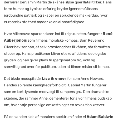
der lærer Benjamin Martin de skånselsløse guerillataktikker. Hans
tørre humor og kyniske erfaring bryder igennem Gibsons
jordbundne patriark og skaber en sprudlende makkerduo, hvor
europæisk stolthed møder kolonial snarrådighed.
Hvor Villeneuve sparker døren ind til krigskunsten, fungerer
René
Auberjonois
som filmens moralske kompas. Som Reverend
Oliver beviser han, at selv præster griber til våben, når fornuften
slipper op. Hans prædikener bliver et eko af tidens ideologiske
gryden, og han giver plads til spørgsmål om tro, vold og
samvittighed over for publikum, uden at filmen mister sit tempo.
Det bløde modspil står
Lisa Brenner
for som Anne Howard.
Hendes spirende kærlighedsforhold til Gabriel Martin fungerer
som en kort, lysende modvægt til kampens gru. Den dramatiske
skæbne, der rammer Anne, cementerer for alvor filmens budskab
om, hvor høje personlige omkostninger en revolution kræver.
På den anden side af moralens spektrum finder vi
Adam Baldwin