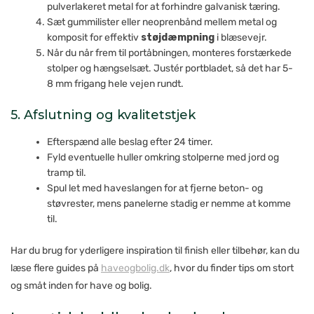
pulverlakeret metal for at forhindre galvanisk tæring.
Sæt gummilister eller neoprenbånd mellem metal og
komposit for effektiv
støjdæmpning
i blæsevejr.
Når du når frem til portåbningen, monteres forstærkede
stolper og hængselsæt. Justér portbladet, så det har 5-
8 mm frigang hele vejen rundt.
5. Afslutning og kvalitetstjek
Efterspænd alle beslag efter 24 timer.
Fyld eventuelle huller omkring stolperne med jord og
tramp til.
Spul let med haveslangen for at fjerne beton- og
støvrester, mens panelerne stadig er nemme at komme
til.
Har du brug for yderligere inspiration til finish eller tilbehør, kan du
læse flere guides på
haveogbolig.dk
, hvor du finder tips om stort
og småt inden for have og bolig.