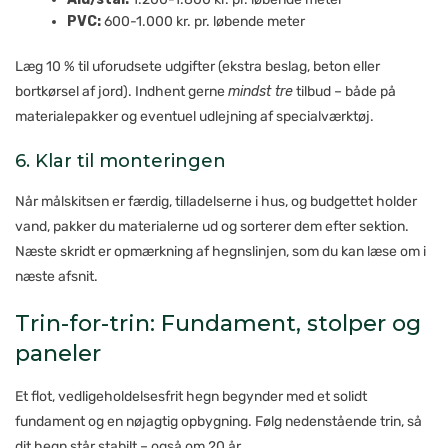
PVC:
600-1.000 kr. pr. løbende meter
Læg 10 % til uforudsete udgifter (ekstra beslag, beton eller
bortkørsel af jord). Indhent gerne
mindst tre
tilbud – både på
materialepakker og eventuel udlejning af specialværktøj.
6. Klar til monteringen
Når målskitsen er færdig, tilladelserne i hus, og budgettet holder
vand, pakker du materialerne ud og sorterer dem efter sektion.
Næste skridt er opmærkning af hegnslinjen, som du kan læse om i
næste afsnit.
Trin-for-trin: Fundament, stolper og
paneler
Et flot, vedligeholdelsesfrit hegn begynder med et solidt
fundament og en nøjagtig opbygning. Følg nedenstående trin, så
dit hegn står stabilt – også om 20 år.