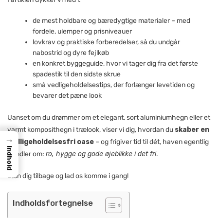
de mest holdbare og bæredygtige materialer – med
fordele, ulemper og prisniveauer
lovkrav og praktiske forberedelser, så du undgår
nabostrid og dyre fejlkøb
en konkret byggeguide, hvor vi tager dig fra det første
spadestik til den sidste skrue
små vedligeholdelsestips, der forlænger levetiden og
bevarer det pæne look
Uanset om du drømmer om et elegant, sort aluminiumhegn eller et
varmt komposithegn i trælook, viser vi dig, hvordan du
skaber en
→
vedligeholdelsesfri oase
– og frigiver tid til dét, haven egentlig
Indhold
handler om:
ro, hygge og gode øjeblikke i det fri
.
Læn dig tilbage og lad os komme i gang!
Indholdsfortegnelse