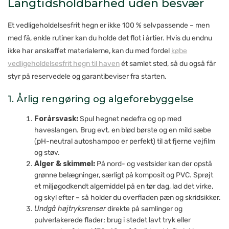
Langtidsholdbarhed uden besvær
Et vedligeholdelsesfrit hegn er ikke 100 % selvpassende – men
med få, enkle rutiner kan du holde det flot i årtier. Hvis du endnu
ikke har anskaffet materialerne, kan du med fordel
købe
vedligeholdelsesfrit hegn til haven
ét samlet sted, så du også får
styr på reservedele og garantibeviser fra starten.
1. Årlig rengøring og algeforebyggelse
Forårsvask:
Spul hegnet nedefra og op med
haveslangen. Brug evt. en blød børste og en mild sæbe
(pH-neutral autoshampoo er perfekt) til at fjerne vejfilm
og støv.
Alger & skimmel:
På nord- og vestsider kan der opstå
grønne belægninger, særligt på komposit og PVC. Sprøjt
et miljøgodkendt algemiddel på en tør dag, lad det virke,
og skyl efter – så holder du overfladen pæn og skridsikker.
Undgå højtryksrenser
direkte på samlinger og
pulverlakerede flader; brug i stedet lavt tryk eller