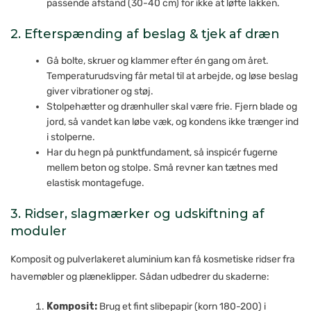
passende afstand (30-40 cm) for ikke at løfte lakken.
2. Efterspænding af beslag & tjek af dræn
Gå bolte, skruer og klammer efter én gang om året.
Temperaturudsving får metal til at arbejde, og løse beslag
giver vibrationer og støj.
Stolpehætter og drænhuller skal være frie. Fjern blade og
jord, så vandet kan løbe væk, og kondens ikke trænger ind
i stolperne.
Har du hegn på punktfundament, så inspicér fugerne
mellem beton og stolpe. Små revner kan tætnes med
elastisk montagefuge.
3. Ridser, slagmærker og udskiftning af
moduler
Komposit og pulverlakeret aluminium kan få kosmetiske ridser fra
havemøbler og plæneklipper. Sådan udbedrer du skaderne:
Komposit:
Brug et fint slibepapir (korn 180-200) i