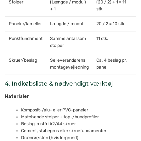
Stolper
(Længde / modul)
(20 / 2) + 1 = 11
+ 1
stk.
Paneler/lameller
Længde / modul
20 / 2 = 10 stk.
Punktfundament
Samme antal som
11 stk.
stolper
Skruer/beslag
Se leverandørens
Ca. 4 beslag pr.
montagevejledning
panel
4. Indkøbsliste & nødvendigt værktøj
Materialer
Komposit-/alu- eller PVC-paneler
Matchende stolper + top-/bundprofiler
Beslag, rustfri A2/A4 skruer
Cement, støbegrus eller skruefundamenter
Drænrør/sten (hvis lergrund)