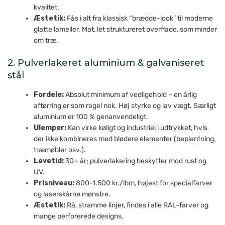
kvalitet.
Æstetik:
Fås i alt fra klassisk “brædde-look” til moderne
glatte lameller. Mat, let struktureret overflade, som minder
om træ.
2. Pulverlakeret aluminium & galvaniseret
stål
Fordele:
Absolut minimum af vedligehold – en årlig
aftørring er som regel nok. Høj styrke og lav vægt. Særligt
aluminium er 100 % genanvendeligt.
Ulemper:
Kan virke køligt og industriel i udtrykket, hvis
der ikke kombineres med blødere elementer (beplantning,
træmøbler osv.).
Levetid:
30+ år; pulverlakering beskytter mod rust og
UV.
Prisniveau:
800-1.500 kr./lbm, højest for specialfarver
og laserskårne mønstre.
Æstetik:
Rå, stramme linjer, findes i alle RAL-farver og
mange perforerede designs.