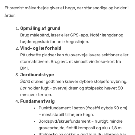
Et præcist målearbejde giver et hegn, der står snorlige og holder i
årtier.
Opmåling af grund
Brug målebånd, laser eller GPS-app. Notér længder og
højderegnskab for hele hegnslinjen.
Vind- og læforhold
På udsatte pladser kan du overveje lavere sektioner eller
stormafstivere. Brug evt. et simpelt vindrose-kort fra
DMI.
Jordbundstype
Sand
dræner godt men kræver dybere stolpefordybning.
Ler
holder fugt – overvej dræn og stolpesko hævet 50
mm over terræn.
Fundamentvalg
Punktfundament i beton (frostfri dybde 90 cm)
– mest stabilt til højere hegn.
Jordspyd/skruefundament – hurtigt, mindre
gravearbejde, fint til komposit og alu < 1,8 m.
Stolpesko på sokkel – god hvis du allerede har