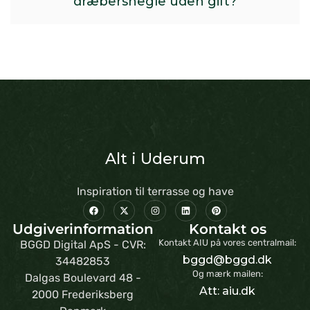
dræbersnegle uden gift?
Alt i Uderum
Inspiration til terrasse og have
Udgiverinformation
Kontakt os
Kontakt AIU på vores centralmail:
BGGD Digital ApS - CVR:
bggd@bggd.dk
34482853
Og mærk mailen:
Dalgas Boulevard 48 -
Att: aiu.dk
2000 Frederiksberg