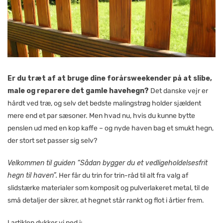
Er du træt af at bruge dine forårsweekender på at slibe,
male og reparere det gamle havehegn?
Det danske vejr er
hårdt ved træ, og selv det bedste malingstrøg holder sjældent
mere end et par sæsoner. Men hvad nu, hvis du kunne bytte
penslen ud med en kop kaffe – og nyde haven bag et smukt hegn,
der stort set passer sig selv?
Velkommen til guiden “Sådan bygger du et vedligeholdelsesfrit
hegn til haven”.
Her får du trin for trin-råd til alt fra valg af
slidstærke materialer som komposit og pulverlakeret metal, til de
små detaljer der sikrer, at hegnet står rankt og flot i årtier frem.
I artiklen dykker vi ned i: