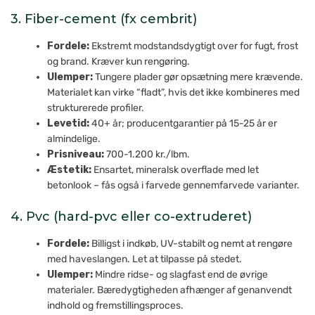
3. Fiber-cement (fx cembrit)
Fordele:
Ekstremt modstandsdygtigt over for fugt, frost
og brand. Kræver kun rengøring.
Ulemper:
Tungere plader gør opsætning mere krævende.
Materialet kan virke “fladt”, hvis det ikke kombineres med
strukturerede profiler.
Levetid:
40+ år; producentgarantier på 15-25 år er
almindelige.
Prisniveau:
700-1.200 kr./lbm.
Æstetik:
Ensartet, mineralsk overflade med let
betonlook – fås også i farvede gennemfarvede varianter.
4. Pvc (hard-pvc eller co-extruderet)
Fordele:
Billigst i indkøb, UV-stabilt og nemt at rengøre
med haveslangen. Let at tilpasse på stedet.
Ulemper:
Mindre ridse- og slagfast end de øvrige
materialer. Bæredygtigheden afhænger af genanvendt
indhold og fremstillingsproces.