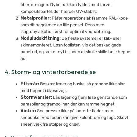
fiberretningen. Dybe hak kan fyldes med farvet
kompositspartel, der hærder UV-stabilt.
Metalprofiler:
Påfør reparationslak (samme RAL-kode
som dit hegn) med en lille pensel. Rens med
isopropylalkohol først for optimal vedhæftning.
Moduludskiftning:
De fleste systemer er klik- eller
skinnemonteret. Løsn toplisten, vip det beskadigede
panel ud, og sæt et nyt i – uden at skulle skille hele hegnet
ad.
4. Storm- og vinterforberedelse
Efterår:
Beskær træer og buske, så grenene ikke slår
mod hegnet i blæsevejr.
Stormvarsler:
Lås låger, og fjern løse genstande som
parasoller og trampoliner, der kan ramme hegnet.
Vinter:
Sne presser ikke på lodrette flader, men
snebunker ved foden kan give kuldebroer og fugt. Skovl
sneen væk fra stolper og dræn.