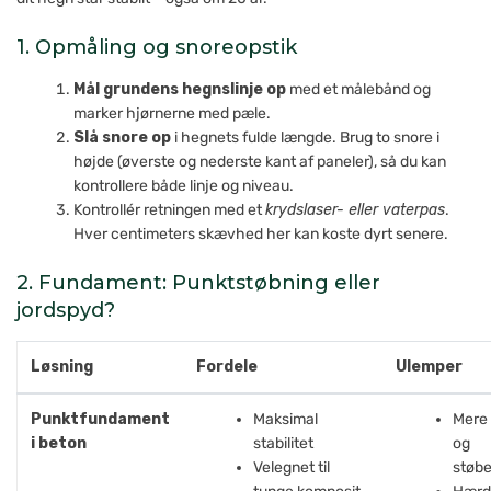
1. Opmåling og snoreopstik
Mål grundens hegnslinje op
med et målebånd og
marker hjørnerne med pæle.
Slå snore op
i hegnets fulde længde. Brug to snore i
højde (øverste og nederste kant af paneler), så du kan
kontrollere både linje og niveau.
Kontrollér retningen med et
krydslaser- eller vaterpas
.
Hver centimeters skævhed her kan koste dyrt senere.
2. Fundament: Punktstøbning eller
jordspyd?
Løsning
Fordele
Ulemper
Punktfundament
Maksimal
Mere
i beton
stabilitet
og
Velegnet til
støb