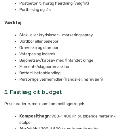
Postbeton til hurtig hærdning (valgfrit)
Portbeslag og lås
Værktøj
Stok- eller krydslaser + markeringsspray
Jordbor eller pælebor
Graveske og stamper
Vaterpas og lodstok
Bajonetsav/kapsav med fintandet klinge
Moment-/slagboremaskine
Bøtte til betonblanding
Personlige værnemidler (handsker, høreværn)
5. Fastlæg dit budget
Priser varierer, men som tommelfingerregel:
Komposithegn:
900-1.400 kr. pr. løbende meter inkl.
stolper
Alu/stål:
1.200-1.800 kr. pr. løbende meter