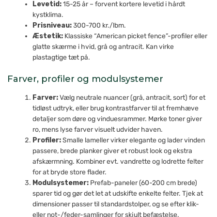
Levetid:
15-25 år – forvent kortere levetid i hårdt
kystklima.
Prisniveau:
300-700 kr./lbm.
Æstetik:
Klassiske “American picket fence”-profiler eller
glatte skærme i hvid, grå og antracit. Kan virke
plastagtige tæt på.
Farver, profiler og modulsystemer
Farver:
Vælg neutrale nuancer (grå, antracit, sort) for et
tidløst udtryk, eller brug kontrastfarver til at fremhæve
detaljer som døre og vinduesrammer. Mørke toner giver
ro, mens lyse farver visuelt udvider haven.
Profiler:
Smalle lameller virker elegante og lader vinden
passere, brede planker giver et robust look og ekstra
afskærmning. Kombiner evt. vandrette og lodrette felter
for at bryde store flader.
Modulsystemer:
Prefab-paneler (60-200 cm brede)
sparer tid og gør det let at udskifte enkelte felter. Tjek at
dimensioner passer til standardstolper, og se efter klik-
eller not-/feder-samlinger for skjult befæstelse.