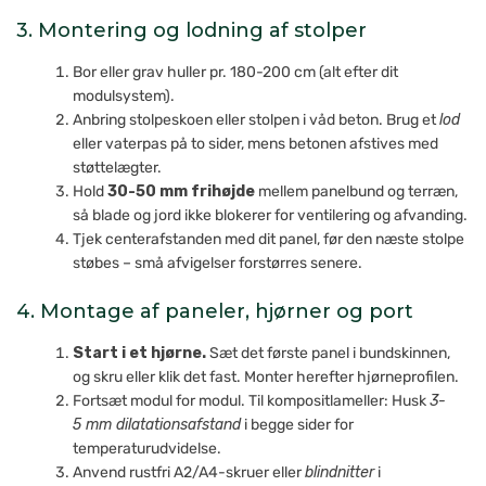
3. Montering og lodning af stolper
Bor eller grav huller pr. 180-200 cm (alt efter dit
modulsystem).
Anbring stolpeskoen eller stolpen i våd beton. Brug et
lod
eller vaterpas på to sider, mens betonen afstives med
støttelægter.
Hold
30-50 mm frihøjde
mellem panelbund og terræn,
så blade og jord ikke blokerer for ventilering og afvanding.
Tjek centerafstanden med dit panel, før den næste stolpe
støbes – små afvigelser forstørres senere.
4. Montage af paneler, hjørner og port
Start i et hjørne.
Sæt det første panel i bundskinnen,
og skru eller klik det fast. Monter herefter hjørneprofilen.
Fortsæt modul for modul. Til kompositlameller: Husk
3-
5 mm dilatationsafstand
i begge sider for
temperaturudvidelse.
Anvend rustfri A2/A4-skruer eller
blindnitter
i