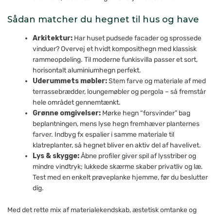
Sådan matcher du hegnet til hus og have
Arkitektur:
Har huset pudsede facader og sprossede
vinduer? Overvej et hvidt komposithegn med klassisk
rammeopdeling. Til moderne funkisvilla passer et sort,
horisontalt aluminiumhegn perfekt.
Uderummets møbler:
Stem farve og materiale af med
terrassebrædder, loungemøbler og pergola – så fremstår
hele området gennemtænkt.
Grønne omgivelser:
Mørke hegn “forsvinder” bag
beplantningen, mens lyse hegn fremhæver planternes
farver. Indbyg fx espalier i samme materiale til
klatreplanter, så hegnet bliver en aktiv del af havelivet.
Lys & skygge:
Åbne profiler giver spil af lysstriber og
mindre vindtryk; lukkede skærme skaber privatliv og læ.
Test med en enkelt prøveplanke hjemme, før du beslutter
dig.
Med det rette mix af materialekendskab, æstetisk omtanke og