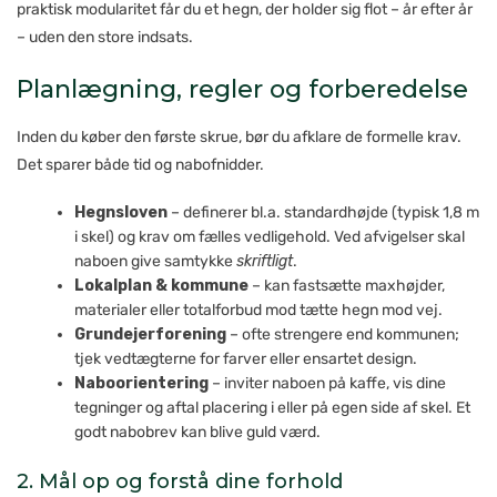
praktisk modularitet får du et hegn, der holder sig flot – år efter år
– uden den store indsats.
Planlægning, regler og forberedelse
Inden du køber den første skrue, bør du afklare de formelle krav.
Det sparer både tid og nabofnidder.
Hegnsloven
– definerer bl.a. standardhøjde (typisk 1,8 m
i skel) og krav om fælles vedligehold. Ved afvigelser skal
naboen give samtykke
skriftligt
.
Lokalplan & kommune
– kan fastsætte maxhøjder,
materialer eller totalforbud mod tætte hegn mod vej.
Grundejerforening
– ofte strengere end kommunen;
tjek vedtægterne for farver eller ensartet design.
Naboorientering
– inviter naboen på kaffe, vis dine
tegninger og aftal placering i eller på egen side af skel. Et
godt nabobrev kan blive guld værd.
2. Mål op og forstå dine forhold