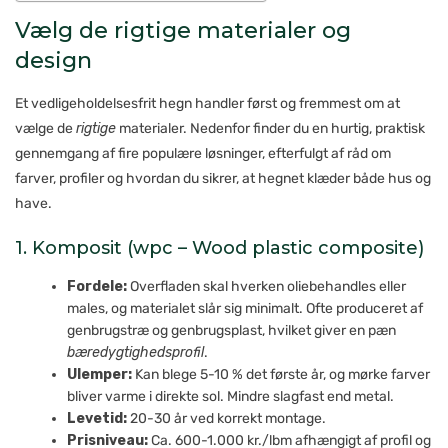
Vælg de rigtige materialer og
design
Et vedligeholdelsesfrit hegn handler først og fremmest om at
vælge de
rigtige
materialer. Nedenfor finder du en hurtig, praktisk
gennemgang af fire populære løsninger, efterfulgt af råd om
farver, profiler og hvordan du sikrer, at hegnet klæder både hus og
have.
1. Komposit (wpc – Wood plastic composite)
Fordele:
Overfladen skal hverken oliebehandles eller
males, og materialet slår sig minimalt. Ofte produceret af
genbrugstræ og genbrugsplast, hvilket giver en pæn
bæredygtighedsprofil
.
Ulemper:
Kan blege 5-10 % det første år, og mørke farver
bliver varme i direkte sol. Mindre slagfast end metal.
Levetid:
20-30 år ved korrekt montage.
Prisniveau:
Ca. 600-1.000 kr./lbm afhængigt af profil og