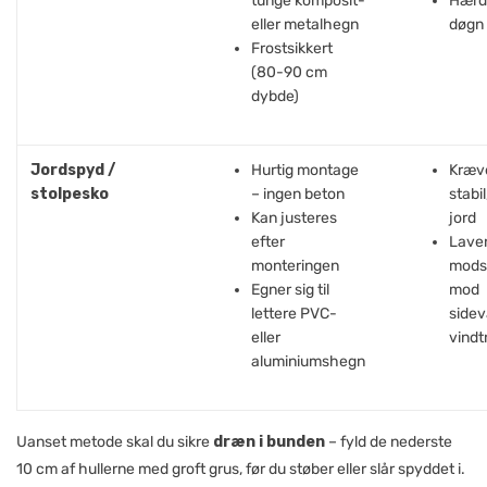
tunge komposit-
Hærde
eller metalhegn
døgn
Frostsikkert
(80-90 cm
dybde)
Jordspyd /
Hurtig montage
Kræv
stolpesko
– ingen beton
stabil
Kan justeres
jord
efter
Lave
monteringen
mods
Egner sig til
mod
lettere PVC-
side
eller
vindt
aluminiumshegn
Uanset metode skal du sikre
dræn i bunden
– fyld de nederste
10 cm af hullerne med groft grus, før du støber eller slår spyddet i.