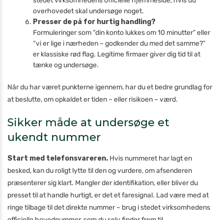
stedet virksomhedens officielle hjemmeside, hvis du
overhovedet skal undersøge noget.
Presser de på for hurtig handling?
Formuleringer som “din konto lukkes om 10 minutter” eller
“vi er lige i nærheden – godkender du med det samme?”
er klassiske rød flag. Legitime firmaer giver dig tid til at
tænke og undersøge.
Når du har været punkterne igennem, har du et bedre grundlag for
at beslutte, om opkaldet er tiden – eller risikoen – værd.
Sikker måde at undersøge et
ukendt nummer
Start med telefonsvareren.
Hvis nummeret har lagt en
besked, kan du roligt lytte til den og vurdere, om afsenderen
præsenterer sig klart. Mangler der identifikation, eller bliver du
presset til at handle hurtigt, er det et faresignal. Lad være med at
ringe tilbage til det direkte nummer – brug i stedet virksomhedens
officielle hovednummer, som du selv finder frem til.