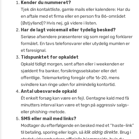
Kender du nummeret?
Tjek din kontaktliste, gamle mails eller kalendere: Har du
en aftale med et firma eller en person fra 86-området
(Østjylland)? Hvis nej, gå videre i listen.
Har de lagt voicemail eller tydelig besked?
Seriøse afsendere præsenterer sig som regel og forklarer
formålet. En tavs telefonsvarer eller utydelig mumlen er
et faresignal.
Tidspunktet for opkaldet
Opkald tidligt morgen, sent aften eller i weekenden er
sjældent fra banker, forsikringsselskaber eller det
offentlige. Telemarketing foregår ofte 16-20, mens
svindlere kan ringe uden for almindelig kontortid.
Antal ubesvarede opkald
Ét enkelt forsøg kan være en fejl. Gentagne kald med få
minutters interval kan være et tegn på aggressiv salgs-
eller phishing-metode.
SMS eller mail med links?
Modtager du efterfølgende en besked med et “haste-link”
til betaling, sporing eller login, så
klik aldrig direkte
. Brug i