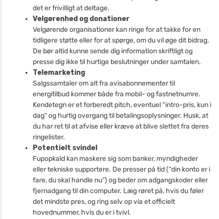
det er frivilligt at deltage.
Velgørenhed og donationer
Velgørende organisationer kan ringe for at takke for en
tidligere støtte eller for at spørge, om du vil øge dit bidrag.
De bør altid kunne sende dig information skriftligt og
presse dig ikke til hurtige beslutninger under samtalen.
Telemarketing
Salgssamtaler om alt fra avisabonnementer til
energitilbud kommer både fra mobil- og fastnetnumre.
Kendetegn er et forberedt pitch, eventuel “intro-pris, kun i
dag” og hurtig overgang til betalingsoplysninger. Husk, at
du har ret til at afvise eller kræve at blive slettet fra deres
ringelister.
Potentielt svindel
Fupopkald kan maskere sig som banker, myndigheder
eller tekniske supportere. De presser på tid (“din konto er i
fare, du skal handle nu”) og beder om adgangskoder eller
fjernadgang til din computer. Læg røret på, hvis du føler
det mindste pres, og ring selv op via et officielt
hovednummer, hvis du er i tvivl.