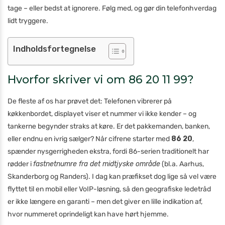
tage – eller bedst at ignorere. Følg med, og gør din telefonhverdag
lidt tryggere.
Indholdsfortegnelse
Hvorfor skriver vi om 86 20 11 99?
De fleste af os har prøvet det: Telefonen vibrerer på
køkkenbordet, displayet viser et nummer vi ikke kender – og
tankerne begynder straks at køre. Er det pakkemanden, banken,
eller endnu en ivrig sælger? Når cifrene starter med
86 20
,
spænder nysgerrigheden ekstra, fordi 86-serien traditionelt har
rødder i
fastnetnumre fra det midtjyske område
(bl.a. Aarhus,
Skanderborg og Randers). I dag kan præfikset dog lige så vel være
flyttet til en mobil eller VoIP-løsning, så den geografiske ledetråd
er ikke længere en garanti – men det giver en lille indikation af,
hvor nummeret oprindeligt kan have hørt hjemme.