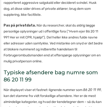
rapporteret aggressive salgskald eller decideret svindel. Husk
dog, at disse sider drives af private aktører; brug dem som
supplering, ikke facitliste.
Pas på privatdata.
Når du researcher, skal du aldrig lægge
personlige oplysninger ud i offentlige fora (“Hvem ejer 86 20 11
99? Her er mit CPR, hjælp!”). Del heller ikke andres fulde navne
eller adresser uden samtykke. Ved mistanke om snyd er det bedre
at blokere nummeret og indberette hændelsen til
Forbrugerombudsmanden end at efterspørge oplysninger om en
mulig privatperson online.
Typiske afsendere bag numre som
86 20 11 99
Når displayet viser et fastnet-lignende nummer som
86 20 11 99
,
kan det stamme fra vidt forskellige afsendere. Her er de mest
almindelige kategorier, og hvad der kendetegner dem – så du kan