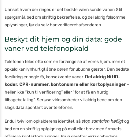
Uanset hvem der ringer, er det bedste værn sunde vaner: Stil
spørgsmål, bed om skriftlig bekræftelse, og del aldrig følsomme
oplysninger, før du selv har verificeret afsenderen.
Beskyt dit hjem og din data: gode
vaner ved telefonopkald
Telefonen føles ofte som en forlængelse af vores hjem, men et
opkald kan lynhurtigt åbne døren for ubudne gæster. Den bedste
forsikring er nogle få, konsekvente vaner.
Del aldrig MitID-
koder, CPR-nummer, kontonumre eller kortoplysninger
–
heller ikke “kun til verificering” eller “for at få en hurtig
tilbagebetaling”. Seriøse virksomheder vil aldrig bede om den
slags data spontant over telefonen.
Er du i tvivl om opkalderens identitet, så
stop samtalen høfligt
og
bed om en skriftlig opfølgning på mail eller brev med firmaets
officielle kontaktoplysninger. Brug derefter virksomhedens