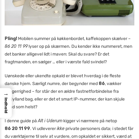
Pling!
Mobilen summer på køkkenbordet, kaffekoppen skælver –
86 20 11 99
lyser op på skærmen. Du kender ikke nummeret, men
det banker alligevel lidt i maven: Skal du svare? Er det
fragtmanden, en sælger … eller i værste fald svindel?
Uønskede eller ukendte opkald er blevet hverdag i de fleste
danske hjem. Særligt numre, der begynder med
86
, vækker
nysgerrighed – for står der en ældre fastnetforbindelse fra
→
Østjylland bag, eller er det et smart IP-nummer, der kan skjule
Indhold
hvad som helst?
I denne guide på
Alt i Uderum
kigger vi nærmere på netop
86 20 11 99
. Vi udleverer
ikke
private personers data; i stedet får
du værktøjerne til selv at vurdere, om opkaldet er sikkert, værd at