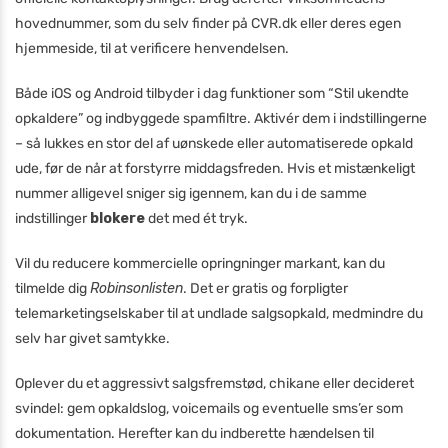
hovednummer, som du selv finder på CVR.dk eller deres egen
hjemmeside, til at verificere henvendelsen.
Både iOS og Android tilbyder i dag funktioner som “Stil ukendte
opkaldere” og indbyggede spamfiltre. Aktivér dem i indstillingerne
– så lukkes en stor del af uønskede eller automatiserede opkald
ude, før de når at forstyrre middagsfreden. Hvis et mistænkeligt
nummer alligevel sniger sig igennem, kan du i de samme
indstillinger
blokere
det med ét tryk.
Vil du reducere kommercielle opringninger markant, kan du
tilmelde dig
Robinsonlisten
. Det er gratis og forpligter
telemarketingselskaber til at undlade salgsopkald, medmindre du
selv har givet samtykke.
Oplever du et aggressivt salgsfremstød, chikane eller decideret
svindel: gem opkaldslog, voicemails og eventuelle sms’er som
dokumentation. Herefter kan du indberette hændelsen til