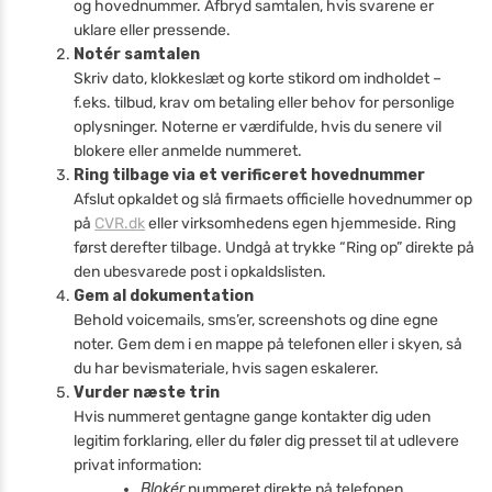
og hovednummer. Afbryd samtalen, hvis svarene er
uklare eller pressende.
Notér samtalen
Skriv dato, klokkeslæt og korte stikord om indholdet –
f.eks. tilbud, krav om betaling eller behov for personlige
oplysninger. Noterne er værdifulde, hvis du senere vil
blokere eller anmelde nummeret.
Ring tilbage via et verificeret hovednummer
Afslut opkaldet og slå firmaets officielle hovednummer op
på
CVR.dk
eller virksomhedens egen hjemmeside. Ring
først derefter tilbage. Undgå at trykke “Ring op” direkte på
den ubesvarede post i opkaldslisten.
Gem al dokumentation
Behold voicemails, sms’er, screenshots og dine egne
noter. Gem dem i en mappe på telefonen eller i skyen, så
du har bevismateriale, hvis sagen eskalerer.
Vurder næste trin
Hvis nummeret gentagne gange kontakter dig uden
legitim forklaring, eller du føler dig presset til at udlevere
privat information:
Blokér
nummeret direkte på telefonen.