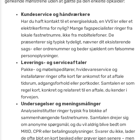
genkende mønstrene uden at gætte på den enkelte opkalder:
Kundeservice og håndværkere
Har du haft kontakt til et energiselskab, en VVS’er eller et
elektrikerfirma for nylig? Mange fagspecialister ringer fra
lokale fastnetnumre, ikke fra mobiltelefoner. De
præsenterer sig typisk tydeligt, nævner dit eksisterende
sags- eller ordrenummer og beder sjældent om følsomme
personoplysninger.
Leverings- og serviceaftaler
Pakke- og møbelspeditører, hvidevareservice og
installatører ringer ofte kort før ankomst for at aftale
tidsrum, adgangsforhold eller portkoder. Samtalen er som
regel kort, konkret og relateret til en aftale, du kender i
forvejen.
Undersøgelser og meningsmålinger
Analyseinstitutter ringer typisk fra blokke af
sammenhængende fastnetnumre. Samtalen drejer sig
om anonyme spørgsmål, og du vil aldrig blive bedt om
MitID, CPR eller betalingsoplysninger. Svarer du ikke, lader
de ofte blot en kort besked eller prøver igen senere – men