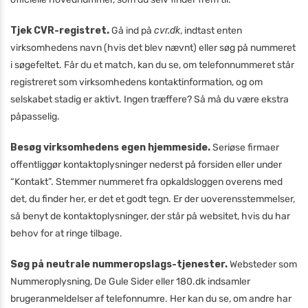
Tjek CVR-registret.
Gå ind på
cvr.dk
, indtast enten
virksomhedens navn (hvis det blev nævnt) eller søg på nummeret
i søgefeltet. Får du et match, kan du se, om telefonnummeret står
registreret som virksomhedens kontaktinformation, og om
selskabet stadig er aktivt. Ingen træffere? Så må du være ekstra
påpasselig.
Besøg virksomhedens egen hjemmeside.
Seriøse firmaer
offentliggør kontaktoplysninger nederst på forsiden eller under
“Kontakt”. Stemmer nummeret fra opkaldsloggen overens med
det, du finder her, er det et godt tegn. Er der uoverensstemmelser,
så benyt de kontakt­oplysninger, der står på websitet, hvis du har
behov for at ringe tilbage.
Søg på neutrale nummeropslags-tjenester.
Websteder som
Nummeroplysning, De Gule Sider eller 180.dk indsamler
brugeranmeldelser af telefonnumre. Her kan du se, om andre har