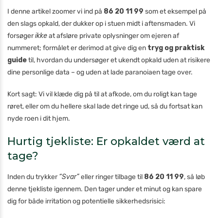
I denne artikel zoomer vi ind på
86 20 11 99
som et eksempel på
den slags opkald, der dukker op i stuen midt i aftensmaden. Vi
forsøger
ikke
at afsløre private oplysninger om ejeren af
nummeret; formålet er derimod at give dig en
tryg og praktisk
guide
til, hvordan du undersøger et ukendt opkald uden at risikere
dine personlige data – og uden at lade paranoiaen tage over.
Kort sagt: Vi vil klæde dig på til at afkode, om du roligt kan tage
røret, eller om du hellere skal lade det ringe ud, så du fortsat kan
nyde roen i dit hjem.
Hurtig tjekliste: Er opkaldet værd at
tage?
Inden du trykker
“Svar”
eller ringer tilbage til
86 20 11 99
, så løb
denne tjekliste igennem. Den tager under et minut og kan spare
dig for både irritation og potentielle sikkerheds­risici: