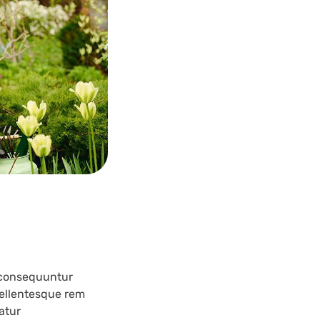
 consequuntur
pellentesque rem
atur