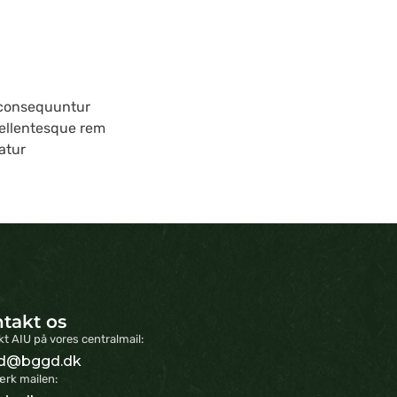
 consequuntur
pellentesque rem
atur
takt os
t AIU på vores centralmail:
d@bggd.dk
rk mailen: