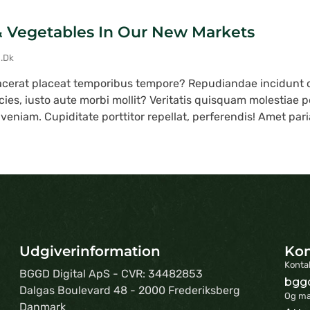
 & Vegetables In Our New Markets
u.dk
acerat placeat temporibus tempore? Repudiandae incidunt
cies, iusto aute morbi mollit? Veritatis quisquam molestiae 
eniam. Cupiditate porttitor repellat, perferendis! Amet pari
Udgiverinformation
Kon
Kontak
BGGD Digital ApS - CVR: 34482853
bgg
Dalgas Boulevard 48 - 2000 Frederiksberg
Og mæ
Danmark