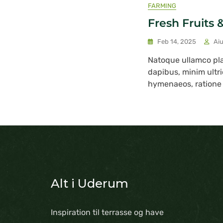
FARMING
Fresh Fruits
Feb 14, 2025
Ai
Natoque ullamco pl
dapibus, minim ultri
hymenaeos, ratione v
Alt i Uderum
Inspiration til terrasse og have