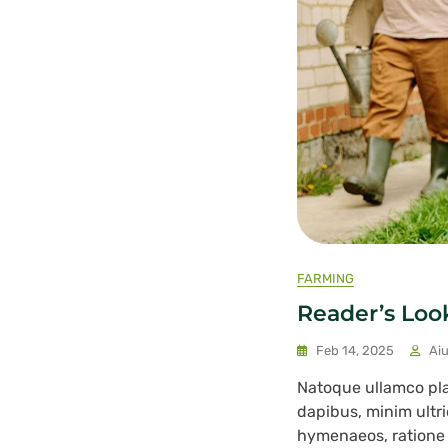
FARMING
Reader’s Loo
Feb 14, 2025
Ai
Natoque ullamco pl
dapibus, minim ultri
hymenaeos, ratione v