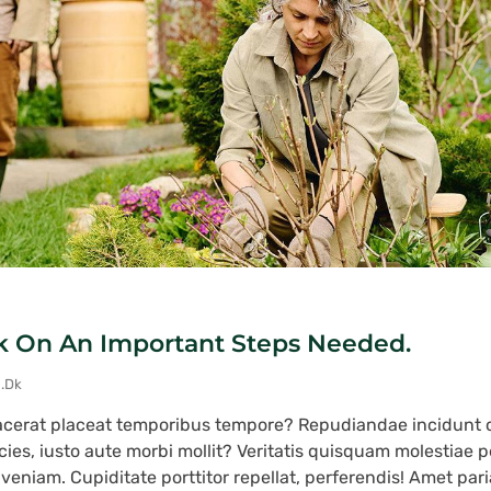
k On An Important Steps Needed.
u.dk
acerat placeat temporibus tempore? Repudiandae incidunt
cies, iusto aute morbi mollit? Veritatis quisquam molestiae 
eniam. Cupiditate porttitor repellat, perferendis! Amet pari